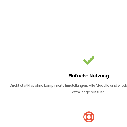
WARUM EINW
Einweg Vapes sind die ideale Lösung für Dampfer, die Wert auf Ko
bevorzugen oder ein langlebiges Modell mit 5000, 10000 ode