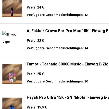
🔥 TOP EINWEG VAPES IN DEUTSCHLAND – JETZT E
Genießen Sie
hochwertige Einweg E-Zigaretten
mit den neuesten Technolo
Akkulaufzeit.
Adalya - 10K - Einweg E-Zigarette
Preis: 20 €