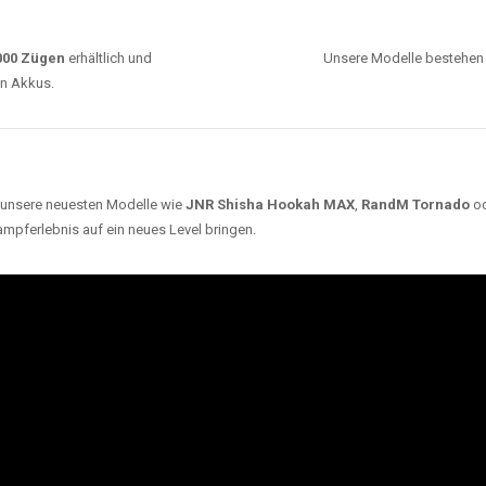
ARUM UNSERE EINWEG VAPES SO BELIEBT SI
Unsere Auswahl umfasst die besten Einweg E-
Zigaretten von bekannten Marken wie
JNR
,
RandM
,
Adalya
,
Mosmo
,
Elf Bar
,
Crystal Vape
und viele
mehr. Diese Vapes stehen für Qualität, lange
Haltbarkeit und authentischen Geschmack.
deraufladbar per USB-C für
Dank
Triple Mesh Coil
un