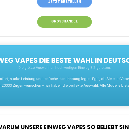
ANRUFEN
WHATSAPP
SHOP
EN EINWEG VAPES IN DEUTSCHLAND – JETZT 
Willkommen auf ezigarettenguru.com, der Plattform
für Einweg Vapes in Deutschland. Seit 2013 ist
unser Ziel, Dampfern die besten Einweg E-
Zigaretten anzubieten. Wir führen eine breite
Auswahl an renommierten Marken wie JNR, RandM,
Adalya, Mosmo, AirMez, Ghost Pro et bien d'autres.
Wer eine günstige Einweg Vape mit 5000, 10000
oder 20000 Zügen sucht, findet hier die besten
Angebote.
Unsere Vapes bieten intensiven Geschmack,
leistungsstarke Akkus und eine Vielzahl von
Aromen. Dank unseres schnellen Versands aus