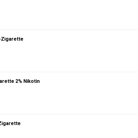
RHÄLTLICH! 🔥
gien. Wählen Sie zwischen
5000, 10000 oder 20000 Zügen
und erleben Sie ei