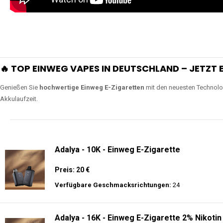
Lange Haltbarkeit
Unsere Vapes sind in Varianten mit
5000, 10000, 20000 oder sogar 4
bieten eine langanhaltende Nutzung mit leistungsstark
ERLEBEN SIE UNSERE EINWEG VAPES IN AKTION
Tauchen Sie in die Welt der besten Einweg E-Zigaretten ein! Sehen Sie si
wie Luftregulierung, leistungsstarke Batterien und Triple Mesh Coils das D