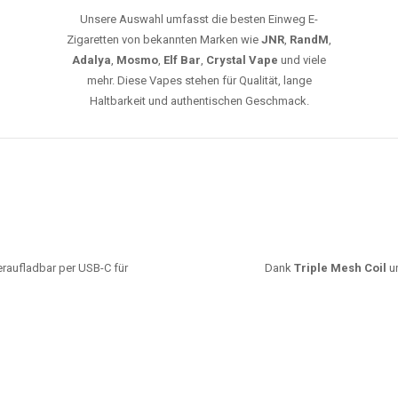
Europa ist die Lieferung in Deutschland innerhalb
weniger Tage gewährleistet.
JETZT BESTELLEN
GROSSHANDEL
EG VAPES DIE BESTE WAHL IN DEUTS
Die größte Auswahl an hochwertigen Einweg E-Zigaretten.
mfort, starke Leistung und einfache Handhabung legen. Egal, ob Sie eine Va
r 20000 Zügen wünschen – wir haben die perfekte Auswahl. Alle Modelle biet