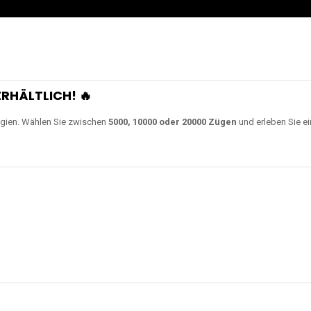
0000 Zügen
erhältlich und
Unsere Modelle bestehen a
en Akkus.
ch unsere neuesten Modelle wie
JNR Shisha Hookah MAX
,
RandM Tornado
o
ampferlebnis auf ein neues Level bringen.