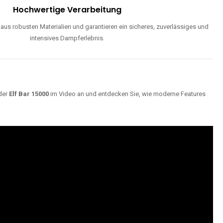
ND
Maximale Dampfentwicklung
d einstellbarer Luftzufuhr liefern unsere Modelle dichte, geschmackvolle
Wolken für ein optimales Dampferlebnis.