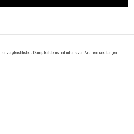
Hochwertige Verarbeitung
us robusten Materialien und garantieren ein sicheres, zuverlässiges und
intensives Dampferlebnis.
der
Elf Bar 15000
im Video an und entdecken Sie, wie moderne Features