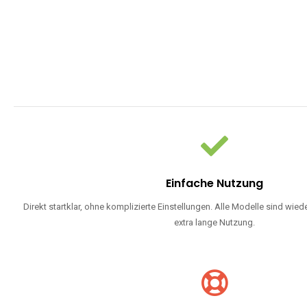
WARUM EINW
Einweg Vapes sind die ideale Lösung für Dampfer, die Wert auf Ko
bevorzugen oder ein langlebiges Modell mit 5000, 10000 ode