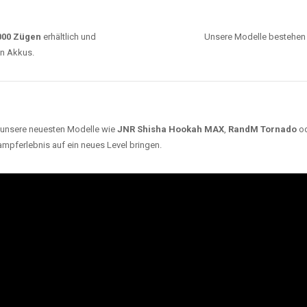
ARUM UNSERE EINWEG VAPES SO BELIEBT SI
Unsere Auswahl umfasst die besten Einweg E-
Zigaretten von bekannten Marken wie
JNR
,
RandM
,
Adalya
,
Mosmo
,
Elf Bar
,
Crystal Vape
und viele
mehr. Diese Vapes stehen für Qualität, lange
Haltbarkeit und authentischen Geschmack.
deraufladbar per USB-C für
Dank
Triple Mesh Coil
un