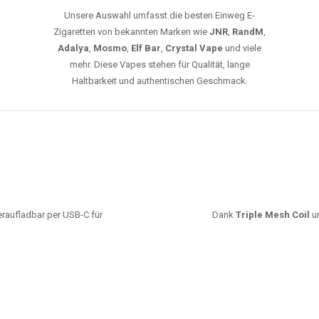
leistungsstarke Akkus und eine Vielzahl von
Aromen. Dank unseres schnellen Versands aus
Europa ist die Lieferung in Deutschland innerhalb
weniger Tage gewährleistet.
JETZT BESTELLEN
GROSSHANDEL
EG VAPES DIE BESTE WAHL IN DEUTS
Die größte Auswahl an hochwertigen Einweg E-Zigaretten.
mfort, starke Leistung und einfache Handhabung legen. Egal, ob Sie eine Va
r 20000 Zügen wünschen – wir haben die perfekte Auswahl. Alle Modelle biet