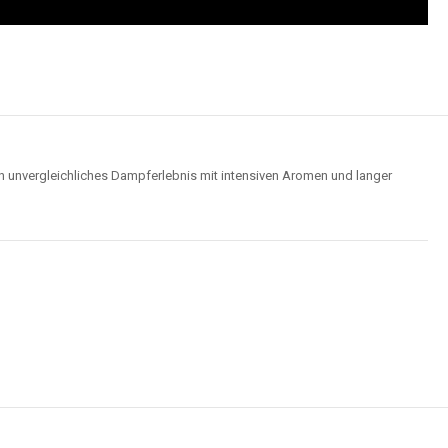
Wolken für ein optimales Dampferlebnis.
Hochwertige Verarbeitung
us robusten Materialien und garantieren ein sicheres, zuverlässiges und
intensives Dampferlebnis.
der
Elf Bar 15000
im Video an und entdecken Sie, wie moderne Features