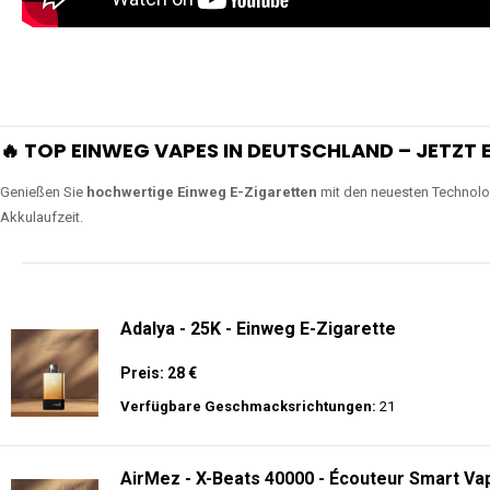
extra lange Nutzung.
Lange Haltbarkeit
Unsere Vapes sind in Varianten mit
5000, 10000, 20000 oder sogar 4
bieten eine langanhaltende Nutzung mit leistungsstark
ERLEBEN SIE UNSERE EINWEG VAPES IN AKTION
Tauchen Sie in die Welt der besten Einweg E-Zigaretten ein! Sehen Sie si
wie Luftregulierung, leistungsstarke Batterien und Triple Mesh Coils das D