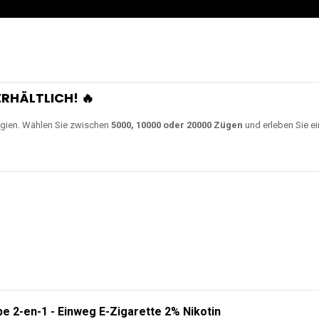
0000 Zügen
erhältlich und
Unsere Modelle bestehen a
en Akkus.
ch unsere neuesten Modelle wie
JNR Shisha Hookah MAX
,
RandM Tornado
o
ampferlebnis auf ein neues Level bringen.