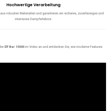
ND
Maximale Dampfentwicklung
d einstellbarer Luftzufuhr liefern unsere Modelle dichte, geschmackvolle