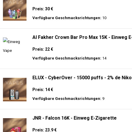
🔥 TOP EINWEG VAPES IN DEUTSCHLAND – JETZT E
Genießen Sie
hochwertige Einweg E-Zigaretten
mit den neuesten Technolo
Akkulaufzeit.
Adalya - 25K - Einweg E-Zigarette