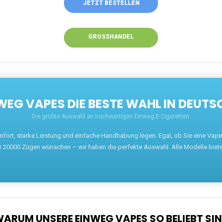
ANRUFEN
WHATSAPP
SHOP
EN EINWEG VAPES IN DEUTSCHLAND – JETZT 
Willkommen auf ezigarettenguru.com, der Plattform
für Einweg Vapes in Deutschland. Seit 2013 ist
unser Ziel, Dampfern die besten Einweg E-
Zigaretten anzubieten. Wir führen eine breite
Auswahl an renommierten Marken wie JNR, RandM,
Adalya, Mosmo, AirMez, Ghost Pro et bien d'autres.
Wer eine günstige Einweg Vape mit 5000, 10000
oder 20000 Zügen sucht, findet hier die besten
Angebote.
Unsere Vapes bieten intensiven Geschmack,