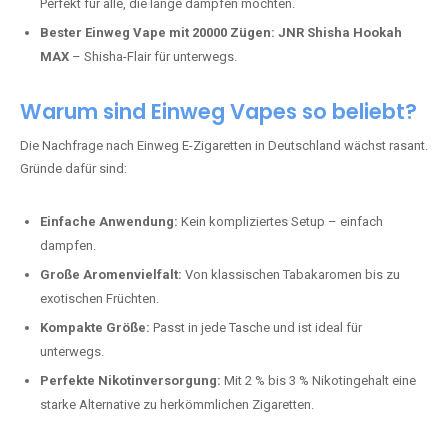
Perfekt für alle, die lange dampfen möchten.
Bester Einweg Vape mit 20000 Zügen:
JNR Shisha Hookah
MAX
– Shisha-Flair für unterwegs.
Warum sind Einweg Vapes so beliebt?
Die Nachfrage nach Einweg E-Zigaretten in Deutschland wächst rasant.
Gründe dafür sind:
Einfache Anwendung:
Kein kompliziertes Setup – einfach
dampfen.
Große Aromenvielfalt:
Von klassischen Tabakaromen bis zu
exotischen Früchten.
Kompakte Größe:
Passt in jede Tasche und ist ideal für
unterwegs.
Perfekte Nikotinversorgung:
Mit 2 % bis 3 % Nikotingehalt eine
starke Alternative zu herkömmlichen Zigaretten.