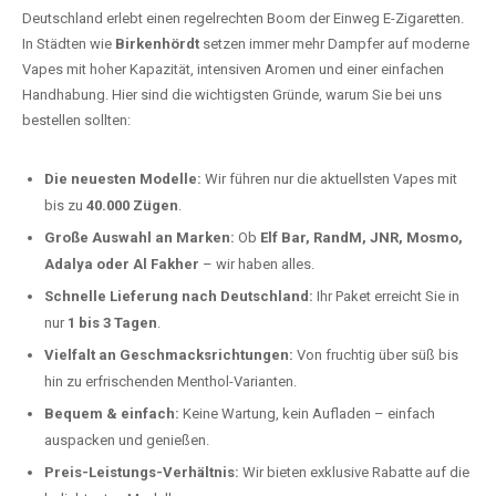
Deutschland erlebt einen regelrechten Boom der Einweg E-Zigaretten.
In Städten wie
Birkenhördt
setzen immer mehr Dampfer auf moderne
Vapes mit hoher Kapazität, intensiven Aromen und einer einfachen
Handhabung. Hier sind die wichtigsten Gründe, warum Sie bei uns
bestellen sollten:
Die neuesten Modelle:
Wir führen nur die aktuellsten Vapes mit
bis zu
40.000 Zügen
.
Große Auswahl an Marken:
Ob
Elf Bar, RandM, JNR, Mosmo,
Adalya oder Al Fakher
– wir haben alles.
Schnelle Lieferung nach Deutschland:
Ihr Paket erreicht Sie in
nur
1 bis 3 Tagen
.
Vielfalt an Geschmacksrichtungen:
Von fruchtig über süß bis
hin zu erfrischenden Menthol-Varianten.
Bequem & einfach:
Keine Wartung, kein Aufladen – einfach
auspacken und genießen.
Preis-Leistungs-Verhältnis:
Wir bieten exklusive Rabatte auf die