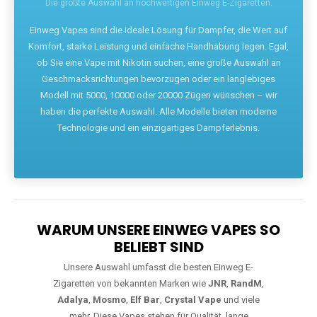
Die größte Auswahl an hochwertigen Einweg E-Zigaretten.
Einweg Vapes sind die ideale Lösung für Dampfer, die Wert auf
Komfort, starke Leistung und einfache Handhabung legen. Egal,
ob Sie eine Vape mit Nikotin suchen, eine große Auswahl an
Geschmacksrichtungen bevorzugen oder ein langlebiges
Modell mit 5000, 10000 oder 20000 Zügen wünschen – wir
haben die perfekte Auswahl. Alle Modelle bieten moderne
Technologie und ein einzigartiges Dampferlebnis.
WARUM UNSERE EINWEG VAPES SO
BELIEBT SIND
Unsere Auswahl umfasst die besten Einweg E-
Zigaretten von bekannten Marken wie
JNR
,
RandM
,
Adalya
,
Mosmo
,
Elf Bar
,
Crystal Vape
und viele
mehr. Diese Vapes stehen für Qualität, lange