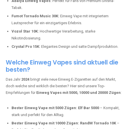
Adalya Einweg Vapes:
Perfekt für Fans von Premium-Shisha-
Tabak.
Fumot Tornado Music 30K:
Einweg Vape mit integriertem
Lautsprecher für ein einzigartiges Erlebnis.
Vozol Star 10K:
Hochwertige Verarbeitung, starke
Nikotindosierung.
Crystal Pro 15K:
Elegantes Design und satte Dampfproduktion.
Welche Einweg Vapes sind aktuell die
besten?
Das Jahr
2024
bringt viele neue Einweg E-Zigaretten auf den Markt,
doch welche sind wirklich die besten? Hier sind unsere Top-
Empfehlungen für
Einweg Vapes mit 5000, 10000 und 20000 Zügen
:
Bester Einweg Vape mit 5000 Zügen:
Elf Bar 5000
– Kompakt,
stark und perfekt für den Alltag.
Bester Einweg Vape mit 10000 Zügen:
RandM Tornado 10K
–