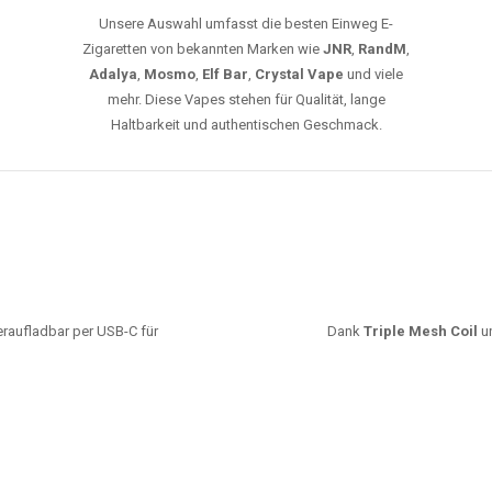
Unsere Auswahl umfasst die besten Einweg E-
Zigaretten von bekannten Marken wie
JNR
,
RandM
,
Adalya
,
Mosmo
,
Elf Bar
,
Crystal Vape
und viele
mehr. Diese Vapes stehen für Qualität, lange
Haltbarkeit und authentischen Geschmack.
deraufladbar per USB-C für
Dank
Triple Mesh Coil
un