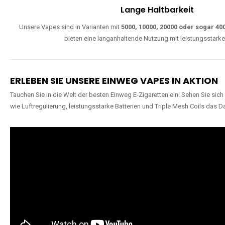
Lange Haltbarkeit
Unsere Vapes sind in Varianten mit
5000, 10000, 20000 oder sogar 4
bieten eine langanhaltende Nutzung mit leistungsstark
ERLEBEN SIE UNSERE EINWEG VAPES IN AKTION
Tauchen Sie in die Welt der besten Einweg E-Zigaretten ein! Sehen Sie si
wie Luftregulierung, leistungsstarke Batterien und Triple Mesh Coils das D