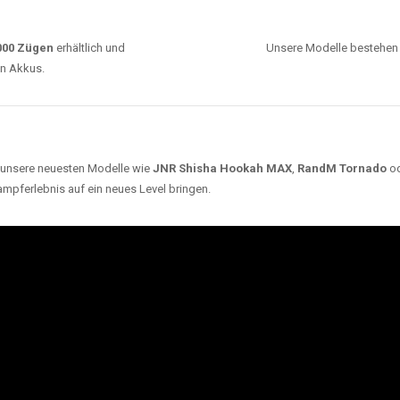
0000 Zügen
erhältlich und
Unsere Modelle bestehen a
en Akkus.
ch unsere neuesten Modelle wie
JNR Shisha Hookah MAX
,
RandM Tornado
o
ampferlebnis auf ein neues Level bringen.