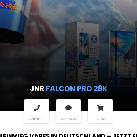
JNR
FALCON PRO 28K
ANRUFEN
WHATSAPP
SHOP
EN EINWEG VAPES IN DEUTSCHLAND – JETZT 