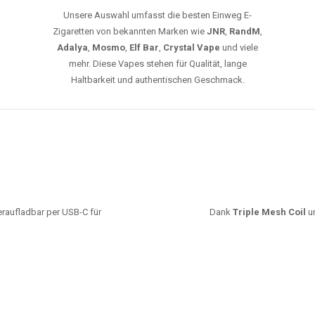
Unsere Auswahl umfasst die besten Einweg E-
Zigaretten von bekannten Marken wie
JNR
,
RandM
,
Adalya
,
Mosmo
,
Elf Bar
,
Crystal Vape
und viele
mehr. Diese Vapes stehen für Qualität, lange
Haltbarkeit und authentischen Geschmack.
deraufladbar per USB-C für
Dank
Triple Mesh Coil
un