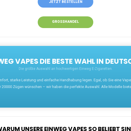
JETZT BESTELLEN
GROSSHANDEL
EG VAPES DIE BESTE WAHL IN DEUTS
Die größte Auswahl an hochwertigen Einweg E-Zigaretten.
mfort, starke Leistung und einfache Handhabung legen. Egal, ob Sie eine Va
r 20000 Zügen wünschen – wir haben die perfekte Auswahl. Alle Modelle biet
ARUM UNSERE EINWEG VAPES SO BELIEBT SI