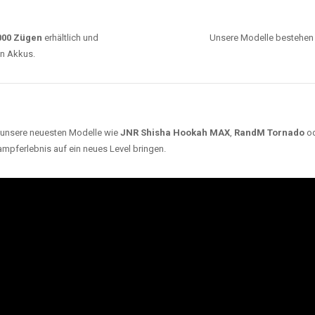
0000 Zügen
erhältlich und
Unsere Modelle bestehen a
en Akkus.
ch unsere neuesten Modelle wie
JNR Shisha Hookah MAX
,
RandM Tornado
o
ampferlebnis auf ein neues Level bringen.