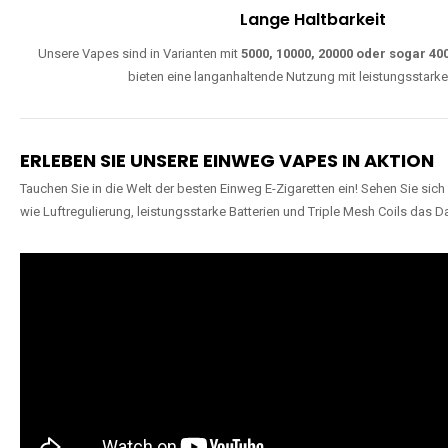
Lange Haltbarkeit
Unsere Vapes sind in Varianten mit
5000, 10000, 20000 oder sogar 4
bieten eine langanhaltende Nutzung mit leistungsstark
ERLEBEN SIE UNSERE EINWEG VAPES IN AKTION
Tauchen Sie in die Welt der besten Einweg E-Zigaretten ein! Sehen Sie si
wie Luftregulierung, leistungsstarke Batterien und Triple Mesh Coils das D