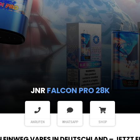
JNR
FALCON PRO 28K
ANRUFEN
WHATSAPP
SHOP
EN EINWEG VAPES IN DEUTSCHLAND – JETZT 