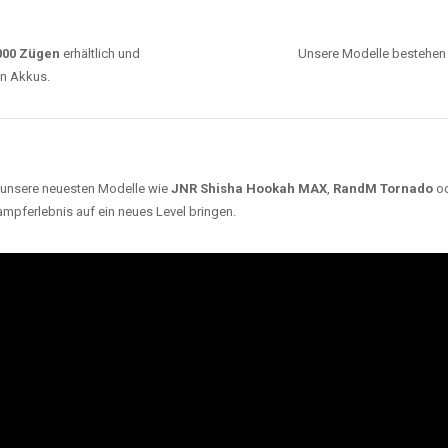
0000 Zügen
erhältlich und
Unsere Modelle bestehen a
en Akkus.
ch unsere neuesten Modelle wie
JNR Shisha Hookah MAX
,
RandM Tornado
o
ampferlebnis auf ein neues Level bringen.