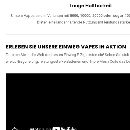
Lange Haltbarkeit
Unsere Vapes sind in Varianten mit
5000, 10000, 20000 oder sogar 4
bieten eine langanhaltende Nutzung mit leistungsstark
ERLEBEN SIE UNSERE EINWEG VAPES IN AKTION
Tauchen Sie in die Welt der besten Einweg E-Zigaretten ein! Sehen Sie si
wie Luftregulierung, leistungsstarke Batterien und Triple Mesh Coils das D