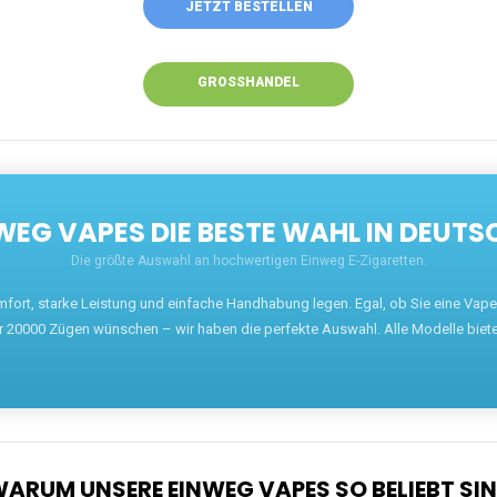
JETZT BESTELLEN
GROSSHANDEL
EG VAPES DIE BESTE WAHL IN DEUTS
Die größte Auswahl an hochwertigen Einweg E-Zigaretten.
mfort, starke Leistung und einfache Handhabung legen. Egal, ob Sie eine Va
r 20000 Zügen wünschen – wir haben die perfekte Auswahl. Alle Modelle biet
ARUM UNSERE EINWEG VAPES SO BELIEBT SI