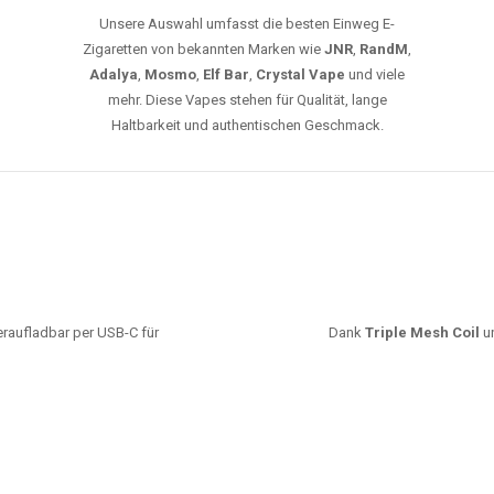
Unsere Auswahl umfasst die besten Einweg E-
Zigaretten von bekannten Marken wie
JNR
,
RandM
,
Adalya
,
Mosmo
,
Elf Bar
,
Crystal Vape
und viele
mehr. Diese Vapes stehen für Qualität, lange
Haltbarkeit und authentischen Geschmack.
deraufladbar per USB-C für
Dank
Triple Mesh Coil
un