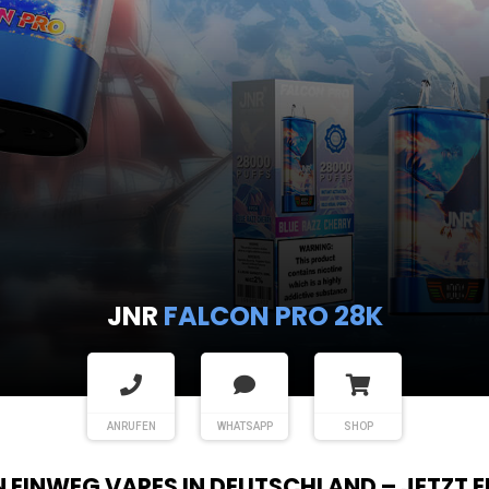
JNR
FALCON PRO 28K
ANRUFEN
WHATSAPP
SHOP
EN EINWEG VAPES IN DEUTSCHLAND – JETZT 