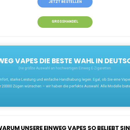
JETZT BESTELLEN
GROSSHANDEL
EG VAPES DIE BESTE WAHL IN DEUTS
Die größte Auswahl an hochwertigen Einweg E-Zigaretten.
mfort, starke Leistung und einfache Handhabung legen. Egal, ob Sie eine Va
r 20000 Zügen wünschen – wir haben die perfekte Auswahl. Alle Modelle biet
ARUM UNSERE EINWEG VAPES SO BELIEBT SI