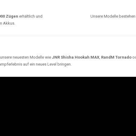
0000 Zügen
erhältlich und
Unsere Modelle bestehen a
en Akkus.
ch unsere neuesten Modelle wie
JNR Shisha Hookah MAX
,
RandM Tornado
o
ampferlebnis auf ein neues Level bringen.