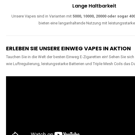
Lange Haltbarkeit
Unsere Vapes sind in Varianten mit
5000, 10000, 20000 oder sogar 4
bieten eine langanhaltende Nutzung mit leistungsstark
ERLEBEN SIE UNSERE EINWEG VAPES IN AKTION
Tauchen Sie in die Welt der besten Einweg E-Zigaretten ein! Sehen Sie si
wie Luftregulierung, leistungsstarke Batterien und Triple Mesh Coils das D