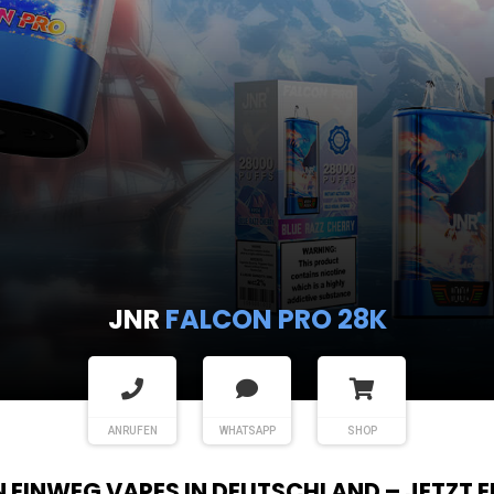
JNR
FALCON PRO 28K
ANRUFEN
WHATSAPP
SHOP
EN EINWEG VAPES IN DEUTSCHLAND – JETZT 