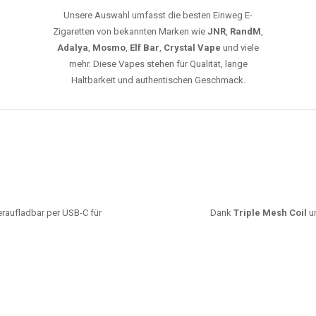
Unsere Auswahl umfasst die besten Einweg E-
Zigaretten von bekannten Marken wie
JNR
,
RandM
,
Adalya
,
Mosmo
,
Elf Bar
,
Crystal Vape
und viele
mehr. Diese Vapes stehen für Qualität, lange
Haltbarkeit und authentischen Geschmack.
deraufladbar per USB-C für
Dank
Triple Mesh Coil
un