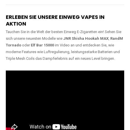
Lange Haltbarkeit
Hochwertige
Verarbeitung
Unsere Vapes sind in Varianten
mit
5000, 10000, 20000 oder
Unsere Modelle bestehen aus
sogar 40000 Zügen
erhältlich
robusten Materialien und
und bieten eine langanhaltende
garantieren ein sicheres,
Nutzung mit leistungsstarken
zuverlässiges und intensives
Akkus.
Dampferlebnis.
ERLEBEN SIE UNSERE EINWEG VAPES IN
AKTION
Tauchen Sie in die Welt der besten Einweg E-Zigaretten ein! Sehen Sie
sich unsere neuesten Modelle wie
JNR Shisha Hookah MAX
,
RandM
Tornado
oder
Elf Bar 15000
im Video an und entdecken Sie, wie
moderne Features wie Luftregulierung, leistungsstarke Batterien und
Triple Mesh Coils das Dampferlebnis auf ein neues Level bringen.