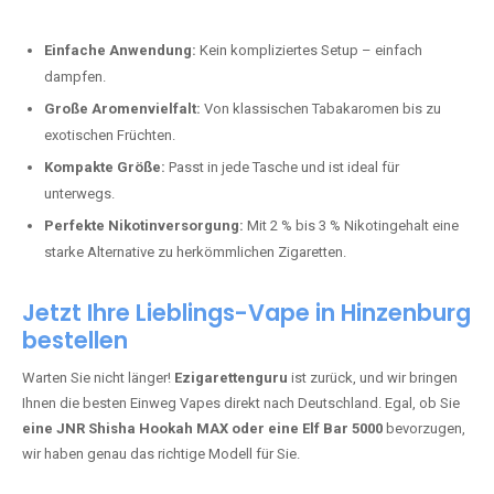
Perfekt für alle, die lange dampfen möchten.
Bester Einweg Vape mit 20000 Zügen:
JNR Shisha Hookah
MAX
– Shisha-Flair für unterwegs.
Warum sind Einweg Vapes so beliebt?
Die Nachfrage nach Einweg E-Zigaretten in Deutschland wächst rasant.
Gründe dafür sind:
Einfache Anwendung:
Kein kompliziertes Setup – einfach
dampfen.
Große Aromenvielfalt:
Von klassischen Tabakaromen bis zu
exotischen Früchten.
Kompakte Größe:
Passt in jede Tasche und ist ideal für
unterwegs.
Perfekte Nikotinversorgung:
Mit 2 % bis 3 % Nikotingehalt eine
starke Alternative zu herkömmlichen Zigaretten.