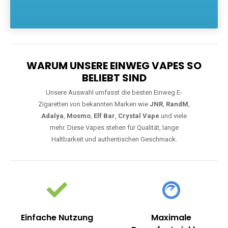
Die größte Auswahl an hochwertigen Einweg E-Zigaretten.
Einweg Vapes sind die ideale Lösung für Dampfer, die Wert auf
Komfort, starke Leistung und einfache Handhabung legen. Egal,
ob Sie eine Vape mit Nikotin suchen, eine große Auswahl an
Geschmacksrichtungen bevorzugen oder ein langlebiges
Modell mit 5000, 10000 oder 20000 Zügen wünschen – wir
haben die perfekte Auswahl. Alle Modelle bieten moderne
Technologie und ein einzigartiges Dampferlebnis.
WARUM UNSERE EINWEG VAPES SO
BELIEBT SIND
Unsere Auswahl umfasst die besten Einweg E-
Zigaretten von bekannten Marken wie
JNR
,
RandM
,
Adalya
,
Mosmo
,
Elf Bar
,
Crystal Vape
und viele
mehr. Diese Vapes stehen für Qualität, lange