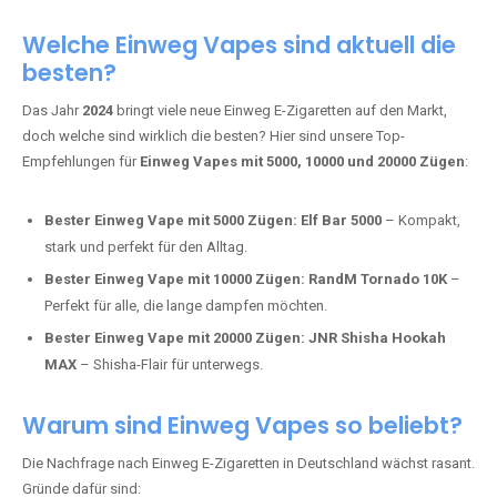
Adalya Einweg Vapes:
Perfekt für Fans von Premium-Shisha-
Tabak.
Fumot Tornado Music 30K:
Einweg Vape mit integriertem
Lautsprecher für ein einzigartiges Erlebnis.
Vozol Star 10K:
Hochwertige Verarbeitung, starke
Nikotindosierung.
Crystal Pro 15K:
Elegantes Design und satte Dampfproduktion.
Welche Einweg Vapes sind aktuell die
besten?
Das Jahr
2024
bringt viele neue Einweg E-Zigaretten auf den Markt,
doch welche sind wirklich die besten? Hier sind unsere Top-
Empfehlungen für
Einweg Vapes mit 5000, 10000 und 20000 Zügen
:
Bester Einweg Vape mit 5000 Zügen:
Elf Bar 5000
– Kompakt,
stark und perfekt für den Alltag.
Bester Einweg Vape mit 10000 Zügen:
RandM Tornado 10K
–