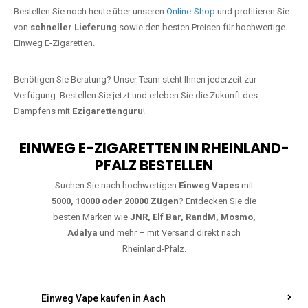
Jetzt Ihre Lieblings-Vape in Hinzenburg
bestellen
Warten Sie nicht länger!
Ezigarettenguru
ist zurück, und wir bringen
Ihnen die besten Einweg Vapes direkt nach Deutschland. Egal, ob Sie
eine JNR Shisha Hookah MAX oder eine Elf Bar 5000
bevorzugen,
wir haben genau das richtige Modell für Sie.
Bestellen Sie noch heute über unseren
Online-Shop
und profitieren Sie
von
schneller Lieferung
sowie den besten Preisen für hochwertige
Einweg E-Zigaretten.
Benötigen Sie Beratung? Unser Team steht Ihnen jederzeit zur
Verfügung. Bestellen Sie jetzt und erleben Sie die Zukunft des
Dampfens mit
Ezigarettenguru
!
EINWEG E-ZIGARETTEN IN RHEINLAND-
PFALZ BESTELLEN