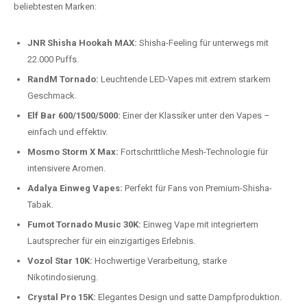
beliebtesten Modelle.
Top-Marken für Einweg Vapes in
Deutschland
Wir bieten Ihnen eine handverlesene Auswahl der besten Einweg
Vapes. Unsere Experten testen regelmäßig neue Modelle, um Ihnen nur
die besten Produkte anbieten zu können. Hier sind einige der
beliebtesten Marken:
JNR Shisha Hookah MAX:
Shisha-Feeling für unterwegs mit
22.000 Puffs.
RandM Tornado:
Leuchtende LED-Vapes mit extrem starkem
Geschmack.
Elf Bar 600/1500/5000:
Einer der Klassiker unter den Vapes –
einfach und effektiv.
Mosmo Storm X Max:
Fortschrittliche Mesh-Technologie für
intensivere Aromen.