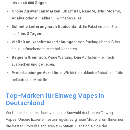
Hinzenburg kaufen?
Deutschland erlebt einen regelrechten Boom der Einweg E-Zigaretten.
In Städten wie
Hinzenburg
setzen immer mehr Dampfer auf moderne
Vapes mit hoher Kapazität, intensiven Aromen und einer einfachen
Handhabung. Hier sind die wichtigsten Gründe, warum Sie bei uns
bestellen sollten:
Die neuesten Modelle:
Wir führen nur die aktuellsten Vapes mit
bis zu
40.000 Zügen
.
Große Auswahl an Marken:
Ob
Elf Bar, RandM, JNR, Mosmo,
Adalya oder Al Fakher
– wir haben alles.
Schnelle Lieferung nach Deutschland:
Ihr Paket erreicht Sie in
nur
1 bis 3 Tagen
.
Vielfalt an Geschmacksrichtungen:
Von fruchtig über süß bis
hin zu erfrischenden Menthol-Varianten.
Bequem & einfach:
Keine Wartung, kein Aufladen – einfach
auspacken und genießen.
Preis-Leistungs-Verhältnis:
Wir bieten exklusive Rabatte auf die