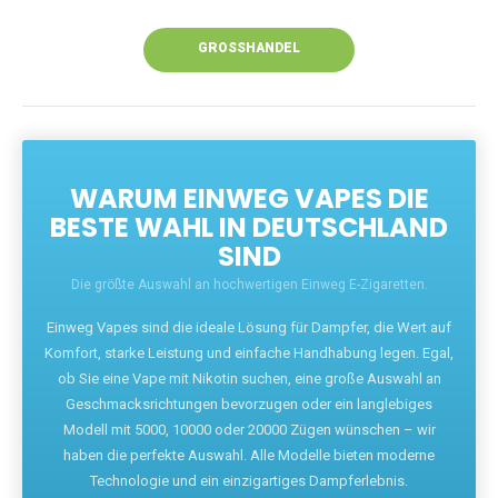
Unsere Vapes bieten intensiven Geschmack,
leistungsstarke Akkus und eine Vielzahl von
Aromen. Dank unseres schnellen Versands aus
Europa ist die Lieferung in Deutschland innerhalb
weniger Tage gewährleistet.
JETZT BESTELLEN
GROSSHANDEL
WARUM EINWEG VAPES DIE
BESTE WAHL IN DEUTSCHLAND
SIND