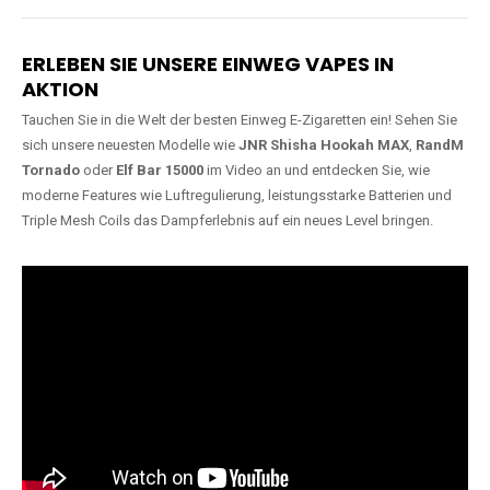
Lange Haltbarkeit
Hochwertige
Verarbeitung
Unsere Vapes sind in Varianten
mit
5000, 10000, 20000 oder
Unsere Modelle bestehen aus
sogar 40000 Zügen
erhältlich
robusten Materialien und
und bieten eine langanhaltende
garantieren ein sicheres,
Nutzung mit leistungsstarken
zuverlässiges und intensives
Akkus.
Dampferlebnis.
ERLEBEN SIE UNSERE EINWEG VAPES IN
AKTION
Tauchen Sie in die Welt der besten Einweg E-Zigaretten ein! Sehen Sie
sich unsere neuesten Modelle wie
JNR Shisha Hookah MAX
,
RandM
Tornado
oder
Elf Bar 15000
im Video an und entdecken Sie, wie
moderne Features wie Luftregulierung, leistungsstarke Batterien und
Triple Mesh Coils das Dampferlebnis auf ein neues Level bringen.