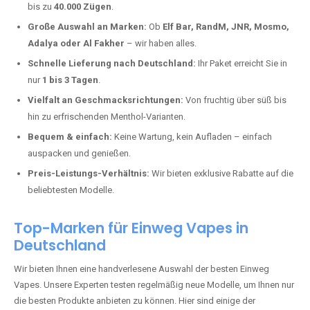
kaufen?
Deutschland erlebt einen regelrechten Boom der Einweg E-Zigaretten.
In Städten wie
Ersfeld
setzen immer mehr Dampfer auf moderne
Vapes mit hoher Kapazität, intensiven Aromen und einer einfachen
Handhabung. Hier sind die wichtigsten Gründe, warum Sie bei uns
bestellen sollten:
Die neuesten Modelle:
Wir führen nur die aktuellsten Vapes mit
bis zu
40.000 Zügen
.
Große Auswahl an Marken:
Ob
Elf Bar, RandM, JNR, Mosmo,
Adalya oder Al Fakher
– wir haben alles.
Schnelle Lieferung nach Deutschland:
Ihr Paket erreicht Sie in
nur
1 bis 3 Tagen
.
Vielfalt an Geschmacksrichtungen:
Von fruchtig über süß bis
hin zu erfrischenden Menthol-Varianten.
Bequem & einfach:
Keine Wartung, kein Aufladen – einfach
auspacken und genießen.
Preis-Leistungs-Verhältnis:
Wir bieten exklusive Rabatte auf die