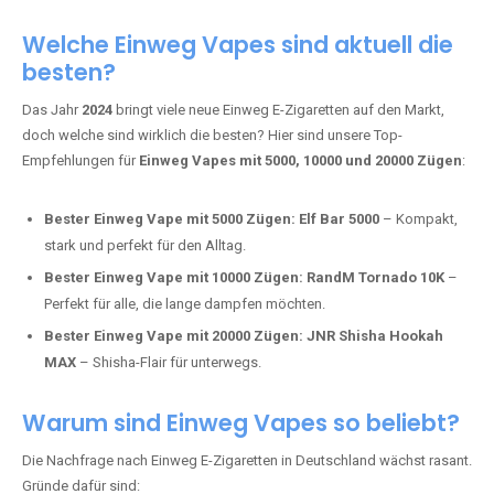
Adalya Einweg Vapes:
Perfekt für Fans von Premium-Shisha-
Tabak.
Fumot Tornado Music 30K:
Einweg Vape mit integriertem
Lautsprecher für ein einzigartiges Erlebnis.
Vozol Star 10K:
Hochwertige Verarbeitung, starke
Nikotindosierung.
Crystal Pro 15K:
Elegantes Design und satte Dampfproduktion.
Welche Einweg Vapes sind aktuell die
besten?
Das Jahr
2024
bringt viele neue Einweg E-Zigaretten auf den Markt,
doch welche sind wirklich die besten? Hier sind unsere Top-
Empfehlungen für
Einweg Vapes mit 5000, 10000 und 20000 Zügen
:
Bester Einweg Vape mit 5000 Zügen:
Elf Bar 5000
– Kompakt,
stark und perfekt für den Alltag.
Bester Einweg Vape mit 10000 Zügen:
RandM Tornado 10K
–