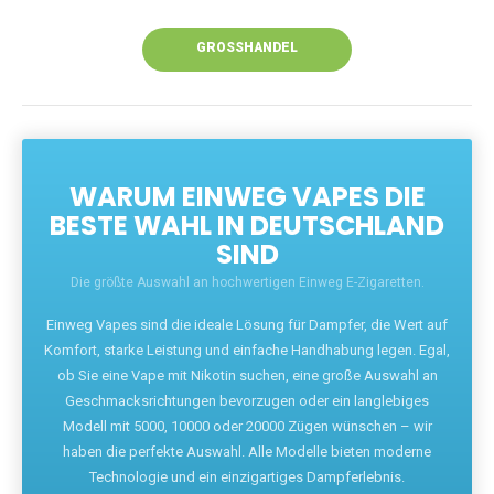
Unsere Vapes bieten intensiven Geschmack,
leistungsstarke Akkus und eine Vielzahl von
Aromen. Dank unseres schnellen Versands aus
Europa ist die Lieferung in Deutschland innerhalb
weniger Tage gewährleistet.
JETZT BESTELLEN
GROSSHANDEL
WARUM EINWEG VAPES DIE
BESTE WAHL IN DEUTSCHLAND
SIND