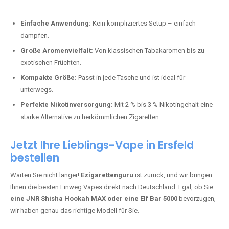
Perfekt für alle, die lange dampfen möchten.
Bester Einweg Vape mit 20000 Zügen:
JNR Shisha Hookah
MAX
– Shisha-Flair für unterwegs.
Warum sind Einweg Vapes so beliebt?
Die Nachfrage nach Einweg E-Zigaretten in Deutschland wächst rasant.
Gründe dafür sind:
Einfache Anwendung:
Kein kompliziertes Setup – einfach
dampfen.
Große Aromenvielfalt:
Von klassischen Tabakaromen bis zu
exotischen Früchten.
Kompakte Größe:
Passt in jede Tasche und ist ideal für
unterwegs.
Perfekte Nikotinversorgung:
Mit 2 % bis 3 % Nikotingehalt eine
starke Alternative zu herkömmlichen Zigaretten.