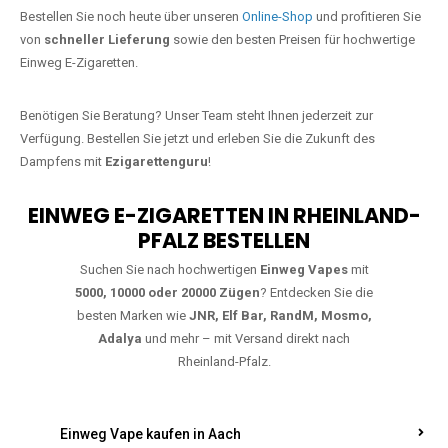
Jetzt Ihre Lieblings-Vape in Ersfeld
bestellen
Warten Sie nicht länger!
Ezigarettenguru
ist zurück, und wir bringen
Ihnen die besten Einweg Vapes direkt nach Deutschland. Egal, ob Sie
eine JNR Shisha Hookah MAX oder eine Elf Bar 5000
bevorzugen,
wir haben genau das richtige Modell für Sie.
Bestellen Sie noch heute über unseren
Online-Shop
und profitieren Sie
von
schneller Lieferung
sowie den besten Preisen für hochwertige
Einweg E-Zigaretten.
Benötigen Sie Beratung? Unser Team steht Ihnen jederzeit zur
Verfügung. Bestellen Sie jetzt und erleben Sie die Zukunft des
Dampfens mit
Ezigarettenguru
!
EINWEG E-ZIGARETTEN IN RHEINLAND-
PFALZ BESTELLEN