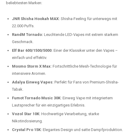
beliebtesten Modelle.
Top-Marken für Einweg Vapes in
Deutschland
Wir bieten Ihnen eine handverlesene Auswahl der besten Einweg
Vapes. Unsere Experten testen regelmäßig neue Modelle, um Ihnen nur
die besten Produkte anbieten zu können. Hier sind einige der
beliebtesten Marken:
JNR Shisha Hookah MAX:
Shisha-Feeling für unterwegs mit
22.000 Puffs.
RandM Tornado:
Leuchtende LED-Vapes mit extrem starkem
Geschmack.
Elf Bar 600/1500/5000:
Einer der Klassiker unter den Vapes –
einfach und effektiv.
Mosmo Storm X Max:
Fortschrittliche Mesh-Technologie für
intensivere Aromen.