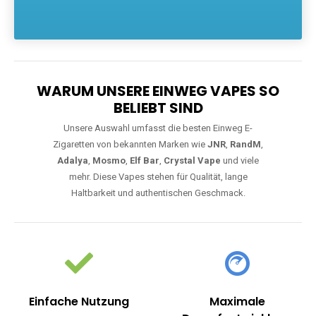
Die größte Auswahl an hochwertigen Einweg E-Zigaretten.
Einweg Vapes sind die ideale Lösung für Dampfer, die Wert auf
Komfort, starke Leistung und einfache Handhabung legen. Egal,
ob Sie eine Vape mit Nikotin suchen, eine große Auswahl an
Geschmacksrichtungen bevorzugen oder ein langlebiges
Modell mit 5000, 10000 oder 20000 Zügen wünschen – wir
haben die perfekte Auswahl. Alle Modelle bieten moderne
Technologie und ein einzigartiges Dampferlebnis.
WARUM UNSERE EINWEG VAPES SO
BELIEBT SIND
Unsere Auswahl umfasst die besten Einweg E-
Zigaretten von bekannten Marken wie
JNR
,
RandM
,
Adalya
,
Mosmo
,
Elf Bar
,
Crystal Vape
und viele
mehr. Diese Vapes stehen für Qualität, lange