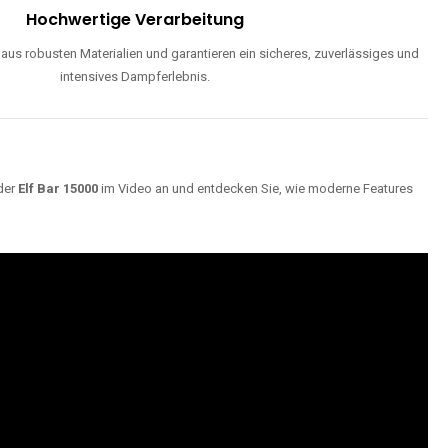
ND
Maximale Dampfentwicklung
d einstellbarer Luftzufuhr liefern unsere Modelle dichte, geschmackvolle