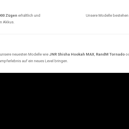
ARUM UNSERE EINWEG VAPES SO BELIEBT SI
Unsere Auswahl umfasst die besten Einweg E-
Zigaretten von bekannten Marken wie
JNR
,
RandM
,
Adalya
,
Mosmo
,
Elf Bar
,
Crystal Vape
und viele
mehr. Diese Vapes stehen für Qualität, lange
Haltbarkeit und authentischen Geschmack.
deraufladbar per USB-C für
Dank
Triple Mesh Coil
un