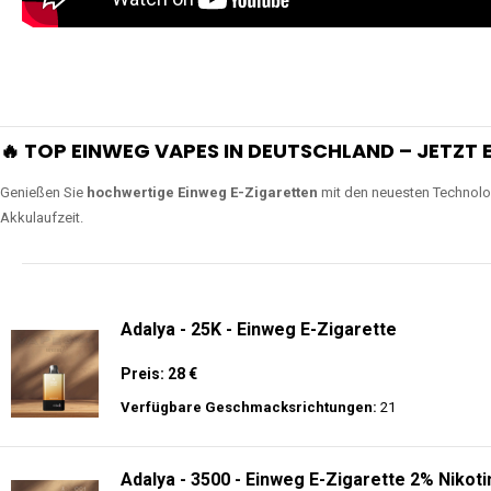
extra lange Nutzung.
Lange Haltbarkeit
Unsere Vapes sind in Varianten mit
5000, 10000, 20000 oder sogar 4
bieten eine langanhaltende Nutzung mit leistungsstark
ERLEBEN SIE UNSERE EINWEG VAPES IN AKTION
Tauchen Sie in die Welt der besten Einweg E-Zigaretten ein! Sehen Sie si
wie Luftregulierung, leistungsstarke Batterien und Triple Mesh Coils das D