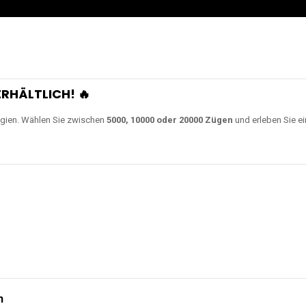
0000 Zügen
erhältlich und
Unsere Modelle bestehen a
en Akkus.
ch unsere neuesten Modelle wie
JNR Shisha Hookah MAX
,
RandM Tornado
o
ampferlebnis auf ein neues Level bringen.