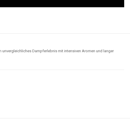
Wolken für ein optimales Dampferlebnis.
Hochwertige Verarbeitung
us robusten Materialien und garantieren ein sicheres, zuverlässiges und
intensives Dampferlebnis.
der
Elf Bar 15000
im Video an und entdecken Sie, wie moderne Features