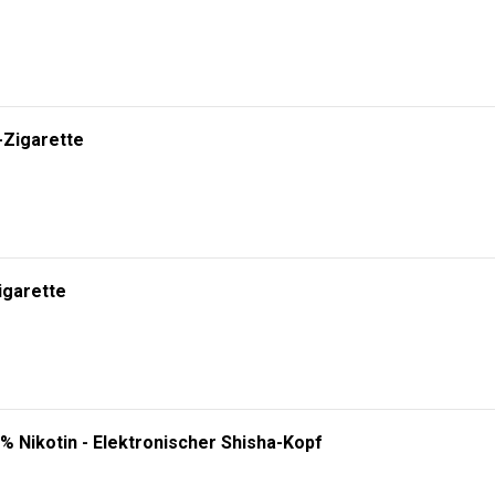
RHÄLTLICH! 🔥
gien. Wählen Sie zwischen
5000, 10000 oder 20000 Zügen
und erleben Sie ei