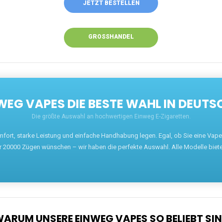
ANRUFEN
WHATSAPP
SHOP
EN EINWEG VAPES IN DEUTSCHLAND – JETZT 
Willkommen auf ezigarettenguru.com, der Plattform
für Einweg Vapes in Deutschland. Seit 2013 ist
unser Ziel, Dampfern die besten Einweg E-
Zigaretten anzubieten. Wir führen eine breite
Auswahl an renommierten Marken wie JNR, RandM,
Adalya, Mosmo, AirMez, Ghost Pro et bien d'autres.
Wer eine günstige Einweg Vape mit 5000, 10000
oder 20000 Zügen sucht, findet hier die besten
Angebote.
Unsere Vapes bieten intensiven Geschmack,