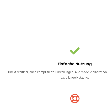
WARUM EINW
Einweg Vapes sind die ideale Lösung für Dampfer, die Wert auf Ko
bevorzugen oder ein langlebiges Modell mit 5000, 10000 ode