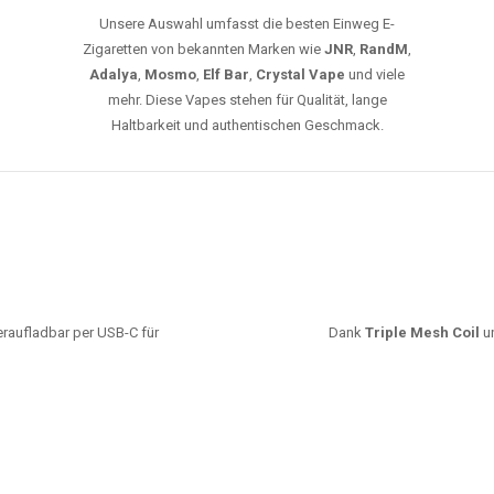
leistungsstarke Akkus und eine Vielzahl von
Aromen. Dank unseres schnellen Versands aus
Europa ist die Lieferung in Deutschland innerhalb
weniger Tage gewährleistet.
JETZT BESTELLEN
GROSSHANDEL
EG VAPES DIE BESTE WAHL IN DEUTS
Die größte Auswahl an hochwertigen Einweg E-Zigaretten.
mfort, starke Leistung und einfache Handhabung legen. Egal, ob Sie eine Va
r 20000 Zügen wünschen – wir haben die perfekte Auswahl. Alle Modelle biet