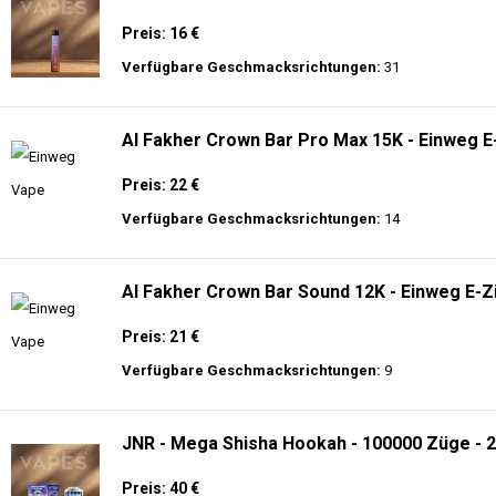
🔥 TOP EINWEG VAPES IN DEUTSCHLAND – JETZT E
Genießen Sie
hochwertige Einweg E-Zigaretten
mit den neuesten Technolo
Akkulaufzeit.
Adalya - 25K - Einweg E-Zigarette