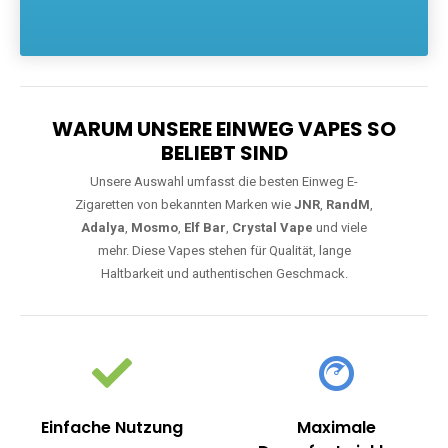
Die größte Auswahl an hochwertigen Einweg E-Zigaretten.
Einweg Vapes sind die ideale Lösung für Dampfer, die Wert auf
Komfort, starke Leistung und einfache Handhabung legen. Egal,
ob Sie eine Vape mit Nikotin suchen, eine große Auswahl an
Geschmacksrichtungen bevorzugen oder ein langlebiges
Modell mit 5000, 10000 oder 20000 Zügen wünschen – wir
haben die perfekte Auswahl. Alle Modelle bieten moderne
Technologie und ein einzigartiges Dampferlebnis.
WARUM UNSERE EINWEG VAPES SO
BELIEBT SIND
Unsere Auswahl umfasst die besten Einweg E-
Zigaretten von bekannten Marken wie
JNR
,
RandM
,
Adalya
,
Mosmo
,
Elf Bar
,
Crystal Vape
und viele
mehr. Diese Vapes stehen für Qualität, lange