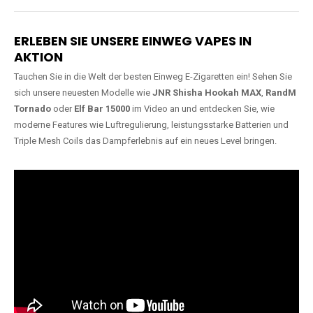
Lange Haltbarkeit
Hochwertige
Verarbeitung
Unsere Vapes sind in Varianten
mit
5000, 10000, 20000 oder
Unsere Modelle bestehen aus
sogar 40000 Zügen
erhältlich
robusten Materialien und
und bieten eine langanhaltende
garantieren ein sicheres,
Nutzung mit leistungsstarken
zuverlässiges und intensives
Akkus.
Dampferlebnis.
ERLEBEN SIE UNSERE EINWEG VAPES IN
AKTION
Tauchen Sie in die Welt der besten Einweg E-Zigaretten ein! Sehen Sie
sich unsere neuesten Modelle wie
JNR Shisha Hookah MAX
,
RandM
Tornado
oder
Elf Bar 15000
im Video an und entdecken Sie, wie
moderne Features wie Luftregulierung, leistungsstarke Batterien und
Triple Mesh Coils das Dampferlebnis auf ein neues Level bringen.