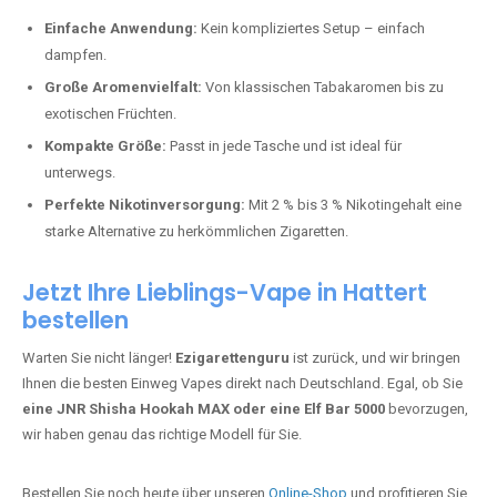
Perfekt für alle, die lange dampfen möchten.
Bester Einweg Vape mit 20000 Zügen:
JNR Shisha Hookah
MAX
– Shisha-Flair für unterwegs.
Warum sind Einweg Vapes so beliebt?
Die Nachfrage nach Einweg E-Zigaretten in Deutschland wächst rasant.
Gründe dafür sind:
Einfache Anwendung:
Kein kompliziertes Setup – einfach
dampfen.
Große Aromenvielfalt:
Von klassischen Tabakaromen bis zu
exotischen Früchten.
Kompakte Größe:
Passt in jede Tasche und ist ideal für
unterwegs.
Perfekte Nikotinversorgung:
Mit 2 % bis 3 % Nikotingehalt eine
starke Alternative zu herkömmlichen Zigaretten.