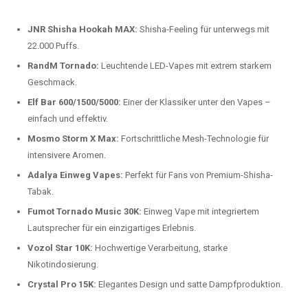
beliebtesten Modelle.
Top-Marken für Einweg Vapes in
Deutschland
Wir bieten Ihnen eine handverlesene Auswahl der besten Einweg
Vapes. Unsere Experten testen regelmäßig neue Modelle, um Ihnen nur
die besten Produkte anbieten zu können. Hier sind einige der
beliebtesten Marken:
JNR Shisha Hookah MAX:
Shisha-Feeling für unterwegs mit
22.000 Puffs.
RandM Tornado:
Leuchtende LED-Vapes mit extrem starkem
Geschmack.
Elf Bar 600/1500/5000:
Einer der Klassiker unter den Vapes –
einfach und effektiv.
Mosmo Storm X Max:
Fortschrittliche Mesh-Technologie für
intensivere Aromen.