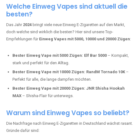
Adalya Einweg Vapes:
Perfekt für Fans von Premium-Shisha-
Tabak.
Fumot Tornado Music 30K:
Einweg Vape mit integriertem
Lautsprecher für ein einzigartiges Erlebnis.
Vozol Star 10K:
Hochwertige Verarbeitung, starke
Nikotindosierung.
Crystal Pro 15K:
Elegantes Design und satte Dampfproduktion.
Welche Einweg Vapes sind aktuell die
besten?
Das Jahr
2024
bringt viele neue Einweg E-Zigaretten auf den Markt,
doch welche sind wirklich die besten? Hier sind unsere Top-
Empfehlungen für
Einweg Vapes mit 5000, 10000 und 20000 Zügen
:
Bester Einweg Vape mit 5000 Zügen:
Elf Bar 5000
– Kompakt,
stark und perfekt für den Alltag.
Bester Einweg Vape mit 10000 Zügen:
RandM Tornado 10K
–