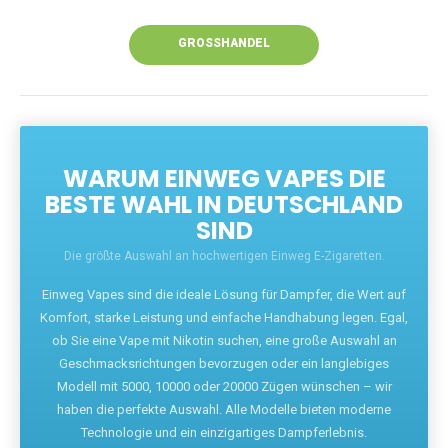
Unsere Vapes bieten intensiven Geschmack,
leistungsstarke Akkus und eine Vielzahl von
Aromen. Dank unseres schnellen Versands aus
Europa ist die Lieferung in Deutschland innerhalb
weniger Tage gewährleistet.
JETZT BESTELLEN
GROSSHANDEL
WARUM EINWEG VAPES DIE
BESTE WAHL IN DEUTSCHLAND
SIND