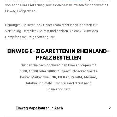
Jetzt Ihre Lieblings-Vape in Hattert
bestellen
Warten Sie nicht länger!
Ezigarettenguru
ist zurück, und wir bringen
Ihnen die besten Einweg Vapes direkt nach Deutschland. Egal, ob Sie
eine JNR Shisha Hookah MAX oder eine Elf Bar 5000
bevorzugen,
wir haben genau das richtige Modell für Sie.
Bestellen Sie noch heute über unseren
Online-Shop
und profitieren Sie
von
schneller Lieferung
sowie den besten Preisen für hochwertige
Einweg E-Zigaretten.
Benötigen Sie Beratung? Unser Team steht Ihnen jederzeit zur
Verfügung. Bestellen Sie jetzt und erleben Sie die Zukunft des
Dampfens mit
Ezigarettenguru
!
EINWEG E-ZIGARETTEN IN RHEINLAND-
PFALZ BESTELLEN
Suchen Sie nach hochwertigen
Einweg Vapes
mit