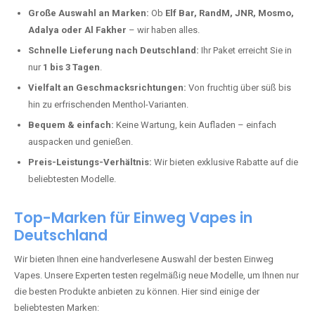
Deutschland erlebt einen regelrechten Boom der Einweg E-Zigaretten.
In Städten wie
Hattert
setzen immer mehr Dampfer auf moderne
Vapes mit hoher Kapazität, intensiven Aromen und einer einfachen
Handhabung. Hier sind die wichtigsten Gründe, warum Sie bei uns
bestellen sollten:
Die neuesten Modelle:
Wir führen nur die aktuellsten Vapes mit
bis zu
40.000 Zügen
.
Große Auswahl an Marken:
Ob
Elf Bar, RandM, JNR, Mosmo,
Adalya oder Al Fakher
– wir haben alles.
Schnelle Lieferung nach Deutschland:
Ihr Paket erreicht Sie in
nur
1 bis 3 Tagen
.
Vielfalt an Geschmacksrichtungen:
Von fruchtig über süß bis
hin zu erfrischenden Menthol-Varianten.
Bequem & einfach:
Keine Wartung, kein Aufladen – einfach
auspacken und genießen.
Preis-Leistungs-Verhältnis:
Wir bieten exklusive Rabatte auf die