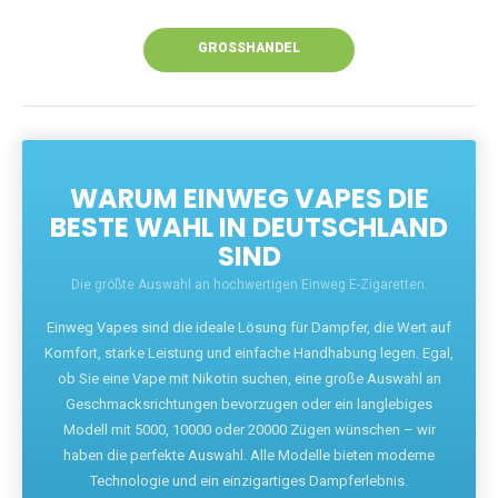
Unsere Vapes bieten intensiven Geschmack,
leistungsstarke Akkus und eine Vielzahl von
Aromen. Dank unseres schnellen Versands aus
Europa ist die Lieferung in Deutschland innerhalb
weniger Tage gewährleistet.
JETZT BESTELLEN
GROSSHANDEL
WARUM EINWEG VAPES DIE
BESTE WAHL IN DEUTSCHLAND
SIND