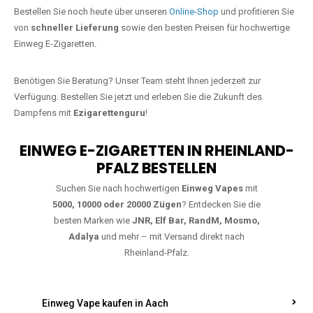
Jetzt Ihre Lieblings-Vape in Horbruch
bestellen
Warten Sie nicht länger!
Ezigarettenguru
ist zurück, und wir bringen
Ihnen die besten Einweg Vapes direkt nach Deutschland. Egal, ob Sie
eine JNR Shisha Hookah MAX oder eine Elf Bar 5000
bevorzugen,
wir haben genau das richtige Modell für Sie.
Bestellen Sie noch heute über unseren
Online-Shop
und profitieren Sie
von
schneller Lieferung
sowie den besten Preisen für hochwertige
Einweg E-Zigaretten.
Benötigen Sie Beratung? Unser Team steht Ihnen jederzeit zur
Verfügung. Bestellen Sie jetzt und erleben Sie die Zukunft des
Dampfens mit
Ezigarettenguru
!
EINWEG E-ZIGARETTEN IN RHEINLAND-
PFALZ BESTELLEN