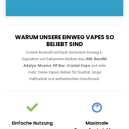
Die größte Auswahl an hochwertigen Einweg E-Zigaretten.
Einweg Vapes sind die ideale Lösung für Dampfer, die Wert auf
Komfort, starke Leistung und einfache Handhabung legen. Egal,
ob Sie eine Vape mit Nikotin suchen, eine große Auswahl an
Geschmacksrichtungen bevorzugen oder ein langlebiges
Modell mit 5000, 10000 oder 20000 Zügen wünschen – wir
haben die perfekte Auswahl. Alle Modelle bieten moderne
Technologie und ein einzigartiges Dampferlebnis.
WARUM UNSERE EINWEG VAPES SO
BELIEBT SIND
Unsere Auswahl umfasst die besten Einweg E-
Zigaretten von bekannten Marken wie
JNR
,
RandM
,
Adalya
,
Mosmo
,
Elf Bar
,
Crystal Vape
und viele
mehr. Diese Vapes stehen für Qualität, lange