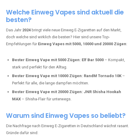
Adalya Einweg Vapes:
Perfekt für Fans von Premium-Shisha-
Tabak.
Fumot Tornado Music 30K:
Einweg Vape mit integriertem
Lautsprecher für ein einzigartiges Erlebnis.
Vozol Star 10K:
Hochwertige Verarbeitung, starke
Nikotindosierung.
Crystal Pro 15K:
Elegantes Design und satte Dampfproduktion.
Welche Einweg Vapes sind aktuell die
besten?
Das Jahr
2024
bringt viele neue Einweg E-Zigaretten auf den Markt,
doch welche sind wirklich die besten? Hier sind unsere Top-
Empfehlungen für
Einweg Vapes mit 5000, 10000 und 20000 Zügen
:
Bester Einweg Vape mit 5000 Zügen:
Elf Bar 5000
– Kompakt,
stark und perfekt für den Alltag.
Bester Einweg Vape mit 10000 Zügen:
RandM Tornado 10K
–