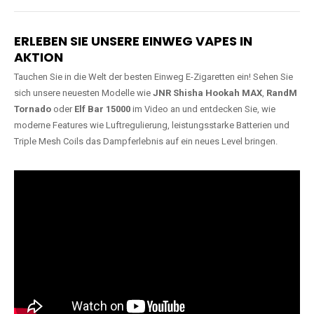
Lange Haltbarkeit
Hochwertige
Verarbeitung
Unsere Vapes sind in Varianten
mit
5000, 10000, 20000 oder
Unsere Modelle bestehen aus
sogar 40000 Zügen
erhältlich
robusten Materialien und
und bieten eine langanhaltende
garantieren ein sicheres,
Nutzung mit leistungsstarken
zuverlässiges und intensives
Akkus.
Dampferlebnis.
ERLEBEN SIE UNSERE EINWEG VAPES IN
AKTION
Tauchen Sie in die Welt der besten Einweg E-Zigaretten ein! Sehen Sie
sich unsere neuesten Modelle wie
JNR Shisha Hookah MAX
,
RandM
Tornado
oder
Elf Bar 15000
im Video an und entdecken Sie, wie
moderne Features wie Luftregulierung, leistungsstarke Batterien und
Triple Mesh Coils das Dampferlebnis auf ein neues Level bringen.