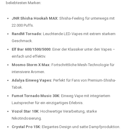
beliebtesten Modelle.
Top-Marken für Einweg Vapes in
Deutschland
Wir bieten Ihnen eine handverlesene Auswahl der besten Einweg
Vapes. Unsere Experten testen regelmäßig neue Modelle, um Ihnen nur
die besten Produkte anbieten zu können. Hier sind einige der
beliebtesten Marken:
JNR Shisha Hookah MAX:
Shisha-Feeling für unterwegs mit
22.000 Puffs.
RandM Tornado:
Leuchtende LED-Vapes mit extrem starkem
Geschmack.
Elf Bar 600/1500/5000:
Einer der Klassiker unter den Vapes –
einfach und effektiv.
Mosmo Storm X Max:
Fortschrittliche Mesh-Technologie für
intensivere Aromen.