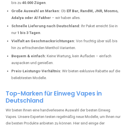
Horbruch kaufen?
Deutschland erlebt einen regelrechten Boom der Einweg E-Zigaretten.
In Städten wie
Horbruch
setzen immer mehr Dampfer auf moderne
Vapes mit hoher Kapazität, intensiven Aromen und einer einfachen
Handhabung. Hier sind die wichtigsten Gründe, warum Sie bei uns
bestellen sollten:
Die neuesten Modelle:
Wir führen nur die aktuellsten Vapes mit
bis zu
40.000 Zügen
.
Große Auswahl an Marken:
Ob
Elf Bar, RandM, JNR, Mosmo,
Adalya oder Al Fakher
– wir haben alles.
Schnelle Lieferung nach Deutschland:
Ihr Paket erreicht Sie in
nur
1 bis 3 Tagen
.
Vielfalt an Geschmacksrichtungen:
Von fruchtig über süß bis
hin zu erfrischenden Menthol-Varianten.
Bequem & einfach:
Keine Wartung, kein Aufladen – einfach
auspacken und genießen.
Preis-Leistungs-Verhältnis:
Wir bieten exklusive Rabatte auf die