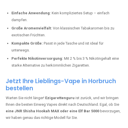
Perfekt für alle, die lange dampfen möchten.
Bester Einweg Vape mit 20000 Zügen:
JNR Shisha Hookah
MAX
– Shisha-Flair für unterwegs.
Warum sind Einweg Vapes so beliebt?
Die Nachfrage nach Einweg E-Zigaretten in Deutschland wächst rasant.
Gründe dafür sind:
Einfache Anwendung:
Kein kompliziertes Setup – einfach
dampfen.
Große Aromenvielfalt:
Von klassischen Tabakaromen bis zu
exotischen Früchten.
Kompakte Größe:
Passt in jede Tasche und ist ideal für
unterwegs.
Perfekte Nikotinversorgung:
Mit 2 % bis 3 % Nikotingehalt eine
starke Alternative zu herkömmlichen Zigaretten.