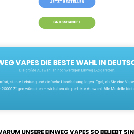
EN EINWEG VAPES IN DEUTSCHLAND – JETZT 
Willkommen auf ezigarettenguru.com, der Plattform
für Einweg Vapes in Deutschland. Seit 2013 ist
unser Ziel, Dampfern die besten Einweg E-
Zigaretten anzubieten. Wir führen eine breite
Auswahl an renommierten Marken wie JNR, RandM,
Adalya, Mosmo, AirMez, Ghost Pro et bien d'autres.
Wer eine günstige Einweg Vape mit 5000, 10000
oder 20000 Zügen sucht, findet hier die besten
Angebote.
Unsere Vapes bieten intensiven Geschmack,
leistungsstarke Akkus und eine Vielzahl von
Aromen. Dank unseres schnellen Versands aus
Europa ist die Lieferung in Deutschland innerhalb
weniger Tage gewährleistet.