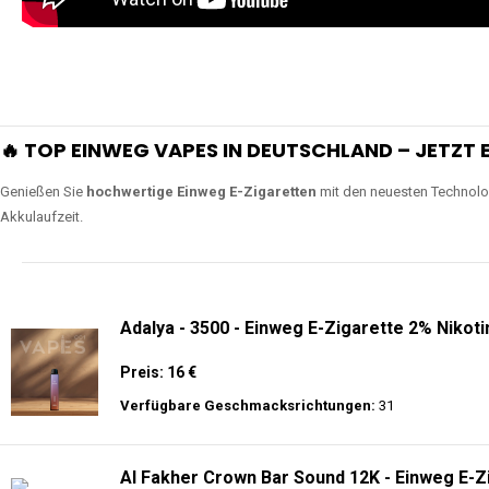
Lange Haltbarkeit
Unsere Vapes sind in Varianten mit
5000, 10000, 20000 oder sogar 4
bieten eine langanhaltende Nutzung mit leistungsstark
ERLEBEN SIE UNSERE EINWEG VAPES IN AKTION
Tauchen Sie in die Welt der besten Einweg E-Zigaretten ein! Sehen Sie si
wie Luftregulierung, leistungsstarke Batterien und Triple Mesh Coils das D