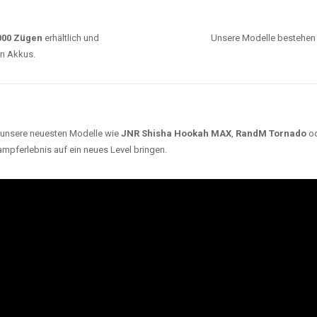
ARUM UNSERE EINWEG VAPES SO BELIEBT SI
Unsere Auswahl umfasst die besten Einweg E-
Zigaretten von bekannten Marken wie
JNR
,
RandM
,
Adalya
,
Mosmo
,
Elf Bar
,
Crystal Vape
und viele
mehr. Diese Vapes stehen für Qualität, lange
Haltbarkeit und authentischen Geschmack.
deraufladbar per USB-C für
Dank
Triple Mesh Coil
un