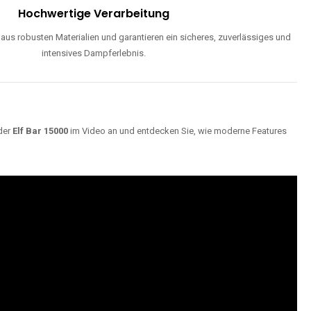
ND
Maximale Dampfentwicklung
d einstellbarer Luftzufuhr liefern unsere Modelle dichte, geschmackvolle
Wolken für ein optimales Dampferlebnis.