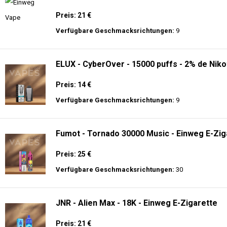
🔥 TOP EINWEG VAPES IN DEUTSCHLAND – JETZT E
Genießen Sie
hochwertige Einweg E-Zigaretten
mit den neuesten Technolo
Akkulaufzeit.
Adalya - 3500 - Einweg E-Zigarette 2% Nikoti
Preis: 16 €
Verfügbare Geschmacksrichtungen:
31