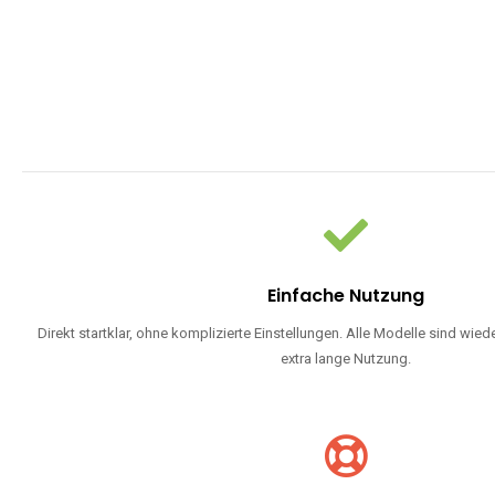
WARUM EINW
Einweg Vapes sind die ideale Lösung für Dampfer, die Wert auf Ko
bevorzugen oder ein langlebiges Modell mit 5000, 10000 ode