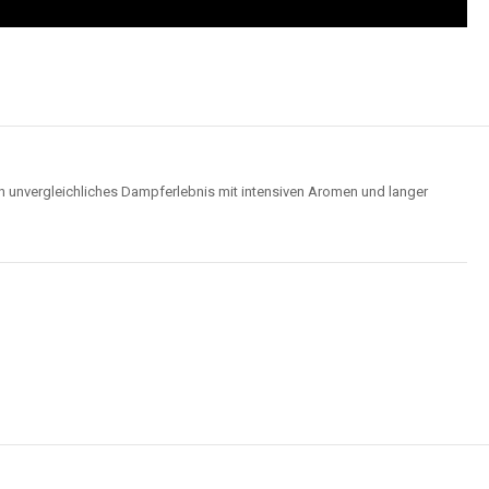
Hochwertige Verarbeitung
us robusten Materialien und garantieren ein sicheres, zuverlässiges und
intensives Dampferlebnis.
der
Elf Bar 15000
im Video an und entdecken Sie, wie moderne Features