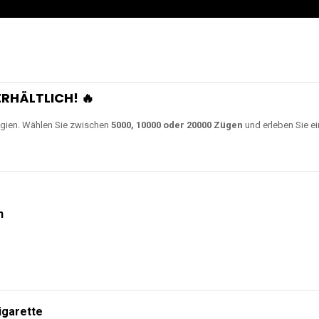
0000 Zügen
erhältlich und
Unsere Modelle bestehen a
en Akkus.
ch unsere neuesten Modelle wie
JNR Shisha Hookah MAX
,
RandM Tornado
o
ampferlebnis auf ein neues Level bringen.