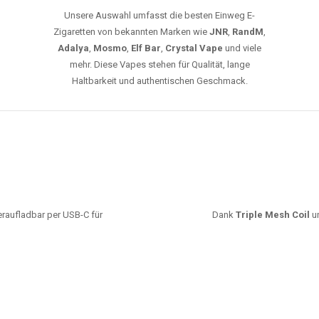
JETZT BESTELLEN
GROSSHANDEL
EG VAPES DIE BESTE WAHL IN DEUTS
Die größte Auswahl an hochwertigen Einweg E-Zigaretten.
mfort, starke Leistung und einfache Handhabung legen. Egal, ob Sie eine Va
r 20000 Zügen wünschen – wir haben die perfekte Auswahl. Alle Modelle biet