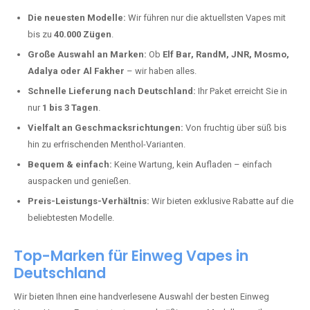
Warum unsere Einweg Vapes in Enkirch
kaufen?
Deutschland erlebt einen regelrechten Boom der Einweg E-Zigaretten.
In Städten wie
Enkirch
setzen immer mehr Dampfer auf moderne
Vapes mit hoher Kapazität, intensiven Aromen und einer einfachen
Handhabung. Hier sind die wichtigsten Gründe, warum Sie bei uns
bestellen sollten:
Die neuesten Modelle:
Wir führen nur die aktuellsten Vapes mit
bis zu
40.000 Zügen
.
Große Auswahl an Marken:
Ob
Elf Bar, RandM, JNR, Mosmo,
Adalya oder Al Fakher
– wir haben alles.
Schnelle Lieferung nach Deutschland:
Ihr Paket erreicht Sie in
nur
1 bis 3 Tagen
.
Vielfalt an Geschmacksrichtungen:
Von fruchtig über süß bis
hin zu erfrischenden Menthol-Varianten.
Bequem & einfach:
Keine Wartung, kein Aufladen – einfach