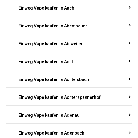
EINWEG E-ZIGARETTEN IN RHEINLAND-
PFALZ BESTELLEN
Suchen Sie nach hochwertigen
Einweg Vapes
mit
5000, 10000 oder 20000 Zügen
? Entdecken Sie die
besten Marken wie
JNR, Elf Bar, RandM, Mosmo,
Adalya
und mehr – mit Versand direkt nach
Rheinland-Pfalz.
Einweg Vape kaufen in Aach
Einweg Vape kaufen in Abentheuer
Einweg Vape kaufen in Abtweiler
Einweg Vape kaufen in Acht