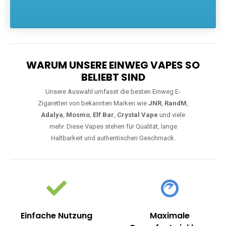
Die größte Auswahl an hochwertigen Einweg E-Zigaretten.
Einweg Vapes sind die ideale Lösung für Dampfer, die Wert auf
Komfort, starke Leistung und einfache Handhabung legen. Egal,
ob Sie eine Vape mit Nikotin suchen, eine große Auswahl an
Geschmacksrichtungen bevorzugen oder ein langlebiges
Modell mit 5000, 10000 oder 20000 Zügen wünschen – wir
haben die perfekte Auswahl. Alle Modelle bieten moderne
Technologie und ein einzigartiges Dampferlebnis.
WARUM UNSERE EINWEG VAPES SO
BELIEBT SIND
Unsere Auswahl umfasst die besten Einweg E-
Zigaretten von bekannten Marken wie
JNR
,
RandM
,
Adalya
,
Mosmo
,
Elf Bar
,
Crystal Vape
und viele
mehr. Diese Vapes stehen für Qualität, lange