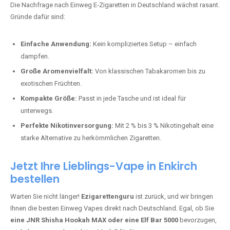
stark und perfekt für den Alltag.
Bester Einweg Vape mit 10000 Zügen:
RandM Tornado 10K
–
Perfekt für alle, die lange dampfen möchten.
Bester Einweg Vape mit 20000 Zügen:
JNR Shisha Hookah
MAX
– Shisha-Flair für unterwegs.
Warum sind Einweg Vapes so beliebt?
Die Nachfrage nach Einweg E-Zigaretten in Deutschland wächst rasant.
Gründe dafür sind:
Einfache Anwendung:
Kein kompliziertes Setup – einfach
dampfen.
Große Aromenvielfalt:
Von klassischen Tabakaromen bis zu
exotischen Früchten.
Kompakte Größe:
Passt in jede Tasche und ist ideal für
unterwegs.
Perfekte Nikotinversorgung:
Mit 2 % bis 3 % Nikotingehalt eine