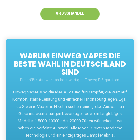
Unsere Vapes bieten intensiven Geschmack,
leistungsstarke Akkus und eine Vielzahl von
Aromen. Dank unseres schnellen Versands aus
Europa ist die Lieferung in Deutschland innerhalb
weniger Tage gewährleistet.
JETZT BESTELLEN
GROSSHANDEL
WARUM EINWEG VAPES DIE
BESTE WAHL IN DEUTSCHLAND
SIND