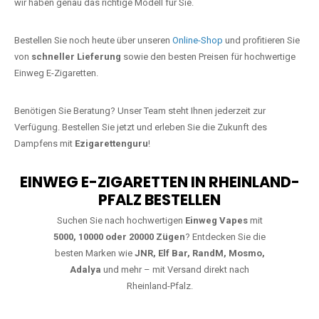
starke Alternative zu herkömmlichen Zigaretten.
Jetzt Ihre Lieblings-Vape in Enkirch
bestellen
Warten Sie nicht länger!
Ezigarettenguru
ist zurück, und wir bringen
Ihnen die besten Einweg Vapes direkt nach Deutschland. Egal, ob Sie
eine JNR Shisha Hookah MAX oder eine Elf Bar 5000
bevorzugen,
wir haben genau das richtige Modell für Sie.
Bestellen Sie noch heute über unseren
Online-Shop
und profitieren Sie
von
schneller Lieferung
sowie den besten Preisen für hochwertige
Einweg E-Zigaretten.
Benötigen Sie Beratung? Unser Team steht Ihnen jederzeit zur
Verfügung. Bestellen Sie jetzt und erleben Sie die Zukunft des
Dampfens mit
Ezigarettenguru
!