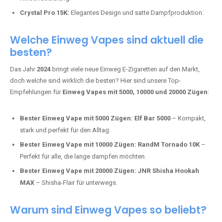
Mosmo Storm X Max:
Fortschrittliche Mesh-Technologie für
intensivere Aromen.
Adalya Einweg Vapes:
Perfekt für Fans von Premium-Shisha-
Tabak.
Fumot Tornado Music 30K:
Einweg Vape mit integriertem
Lautsprecher für ein einzigartiges Erlebnis.
Vozol Star 10K:
Hochwertige Verarbeitung, starke
Nikotindosierung.
Crystal Pro 15K:
Elegantes Design und satte Dampfproduktion.
Welche Einweg Vapes sind aktuell die
besten?
Das Jahr
2024
bringt viele neue Einweg E-Zigaretten auf den Markt,
doch welche sind wirklich die besten? Hier sind unsere Top-
Empfehlungen für
Einweg Vapes mit 5000, 10000 und 20000 Zügen
:
Bester Einweg Vape mit 5000 Zügen:
Elf Bar 5000
– Kompakt,