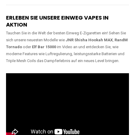
Lange Haltbarkeit
Hochwertige
Verarbeitung
Unsere Vapes sind in Varianten
mit
5000, 10000, 20000 oder
Unsere Modelle bestehen aus
sogar 40000 Zügen
erhältlich
robusten Materialien und
und bieten eine langanhaltende
garantieren ein sicheres,
Nutzung mit leistungsstarken
zuverlässiges und intensives
Akkus.
Dampferlebnis.
ERLEBEN SIE UNSERE EINWEG VAPES IN
AKTION
Tauchen Sie in die Welt der besten Einweg E-Zigaretten ein! Sehen Sie
sich unsere neuesten Modelle wie
JNR Shisha Hookah MAX
,
RandM
Tornado
oder
Elf Bar 15000
im Video an und entdecken Sie, wie
moderne Features wie Luftregulierung, leistungsstarke Batterien und
Triple Mesh Coils das Dampferlebnis auf ein neues Level bringen.