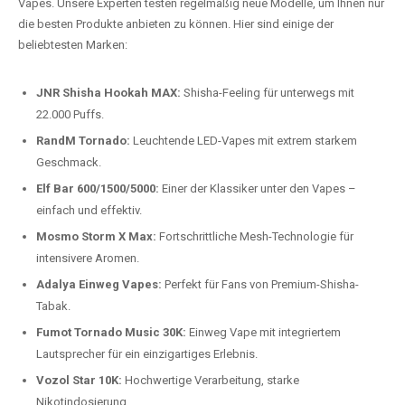
auspacken und genießen.
Preis-Leistungs-Verhältnis:
Wir bieten exklusive Rabatte auf die
beliebtesten Modelle.
Top-Marken für Einweg Vapes in
Deutschland
Wir bieten Ihnen eine handverlesene Auswahl der besten Einweg
Vapes. Unsere Experten testen regelmäßig neue Modelle, um Ihnen nur
die besten Produkte anbieten zu können. Hier sind einige der
beliebtesten Marken:
JNR Shisha Hookah MAX:
Shisha-Feeling für unterwegs mit
22.000 Puffs.
RandM Tornado:
Leuchtende LED-Vapes mit extrem starkem
Geschmack.
Elf Bar 600/1500/5000:
Einer der Klassiker unter den Vapes –
einfach und effektiv.