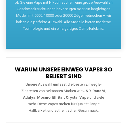
ob Sie eine Vape mit Nikotin suchen, eine große Auswahl an
Geschmacksrichtungen bevorzugen oder ein langlebiges
Modell mit 5000, 10000 oder 20000 Zügen wünschen – wir
haben die perfekte Auswahl. Alle Modelle bieten moderne
Technologie und ein einzigartiges Dampferlebnis.
WARUM UNSERE EINWEG VAPES SO
BELIEBT SIND
Unsere Auswahl umfasst die besten Einweg E-
Zigaretten von bekannten Marken wie
JNR
,
RandM
,
Adalya
,
Mosmo
,
Elf Bar
,
Crystal Vape
und viele
mehr. Diese Vapes stehen für Qualität, lange
Haltbarkeit und authentischen Geschmack.