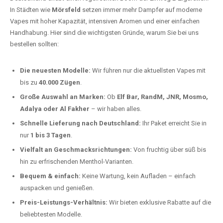
In Städten wie
Mörsfeld
setzen immer mehr Dampfer auf moderne
Vapes mit hoher Kapazität, intensiven Aromen und einer einfachen
Handhabung. Hier sind die wichtigsten Gründe, warum Sie bei uns
bestellen sollten:
Die neuesten Modelle:
Wir führen nur die aktuellsten Vapes mit
bis zu
40.000 Zügen
.
Große Auswahl an Marken:
Ob
Elf Bar, RandM, JNR, Mosmo,
Adalya oder Al Fakher
– wir haben alles.
Schnelle Lieferung nach Deutschland:
Ihr Paket erreicht Sie in
nur
1 bis 3 Tagen
.
Vielfalt an Geschmacksrichtungen:
Von fruchtig über süß bis
hin zu erfrischenden Menthol-Varianten.
Bequem & einfach:
Keine Wartung, kein Aufladen – einfach
auspacken und genießen.
Preis-Leistungs-Verhältnis:
Wir bieten exklusive Rabatte auf die
beliebtesten Modelle.