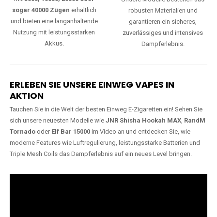
sogar 40000 Zügen
erhältlich
robusten Materialien und
und bieten eine langanhaltende
garantieren ein sicheres,
Nutzung mit leistungsstarken
zuverlässiges und intensives
Akkus.
Dampferlebnis.
ERLEBEN SIE UNSERE EINWEG VAPES IN
AKTION
Tauchen Sie in die Welt der besten Einweg E-Zigaretten ein! Sehen Sie
sich unsere neuesten Modelle wie
JNR Shisha Hookah MAX
,
RandM
Tornado
oder
Elf Bar 15000
im Video an und entdecken Sie, wie
moderne Features wie Luftregulierung, leistungsstarke Batterien und
Triple Mesh Coils das Dampferlebnis auf ein neues Level bringen.