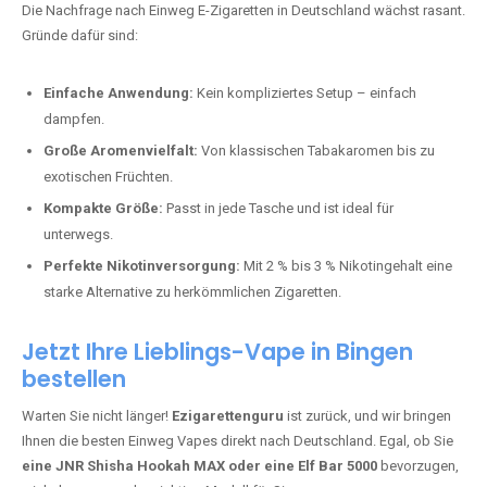
stark und perfekt für den Alltag.
Bester Einweg Vape mit 10000 Zügen:
RandM Tornado 10K
–
Perfekt für alle, die lange dampfen möchten.
Bester Einweg Vape mit 20000 Zügen:
JNR Shisha Hookah
MAX
– Shisha-Flair für unterwegs.
Warum sind Einweg Vapes so beliebt?
Die Nachfrage nach Einweg E-Zigaretten in Deutschland wächst rasant.
Gründe dafür sind:
Einfache Anwendung:
Kein kompliziertes Setup – einfach
dampfen.
Große Aromenvielfalt:
Von klassischen Tabakaromen bis zu
exotischen Früchten.
Kompakte Größe:
Passt in jede Tasche und ist ideal für
unterwegs.
Perfekte Nikotinversorgung:
Mit 2 % bis 3 % Nikotingehalt eine