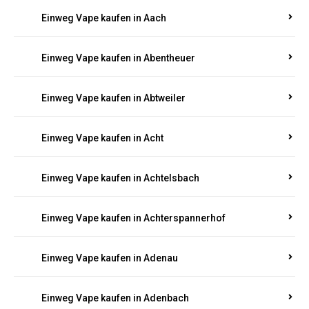
EINWEG E-ZIGARETTEN IN RHEINLAND-
PFALZ BESTELLEN
Suchen Sie nach hochwertigen
Einweg Vapes
mit
5000, 10000 oder 20000 Zügen
? Entdecken Sie die
besten Marken wie
JNR, Elf Bar, RandM, Mosmo,
Adalya
und mehr – mit Versand direkt nach
Rheinland-Pfalz.
Einweg Vape kaufen in Aach
Einweg Vape kaufen in Abentheuer
Einweg Vape kaufen in Abtweiler
Einweg Vape kaufen in Acht