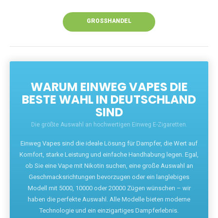
Unsere Vapes bieten intensiven Geschmack,
leistungsstarke Akkus und eine Vielzahl von
Aromen. Dank unseres schnellen Versands aus
Europa ist die Lieferung in Deutschland innerhalb
weniger Tage gewährleistet.
JETZT BESTELLEN
GROSSHANDEL
WARUM EINWEG VAPES DIE
BESTE WAHL IN DEUTSCHLAND
SIND