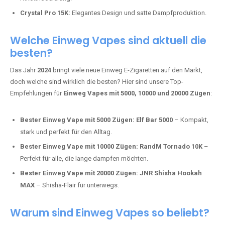
Mosmo Storm X Max:
Fortschrittliche Mesh-Technologie für
intensivere Aromen.
Adalya Einweg Vapes:
Perfekt für Fans von Premium-Shisha-
Tabak.
Fumot Tornado Music 30K:
Einweg Vape mit integriertem
Lautsprecher für ein einzigartiges Erlebnis.
Vozol Star 10K:
Hochwertige Verarbeitung, starke
Nikotindosierung.
Crystal Pro 15K:
Elegantes Design und satte Dampfproduktion.
Welche Einweg Vapes sind aktuell die
besten?
Das Jahr
2024
bringt viele neue Einweg E-Zigaretten auf den Markt,
doch welche sind wirklich die besten? Hier sind unsere Top-
Empfehlungen für
Einweg Vapes mit 5000, 10000 und 20000 Zügen
:
Bester Einweg Vape mit 5000 Zügen:
Elf Bar 5000
– Kompakt,