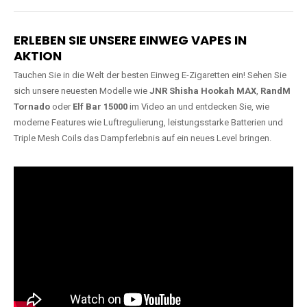
Lange Haltbarkeit
Hochwertige
Verarbeitung
Unsere Vapes sind in Varianten
mit
5000, 10000, 20000 oder
Unsere Modelle bestehen aus
sogar 40000 Zügen
erhältlich
robusten Materialien und
und bieten eine langanhaltende
garantieren ein sicheres,
Nutzung mit leistungsstarken
zuverlässiges und intensives
Akkus.
Dampferlebnis.
ERLEBEN SIE UNSERE EINWEG VAPES IN
AKTION
Tauchen Sie in die Welt der besten Einweg E-Zigaretten ein! Sehen Sie
sich unsere neuesten Modelle wie
JNR Shisha Hookah MAX
,
RandM
Tornado
oder
Elf Bar 15000
im Video an und entdecken Sie, wie
moderne Features wie Luftregulierung, leistungsstarke Batterien und
Triple Mesh Coils das Dampferlebnis auf ein neues Level bringen.