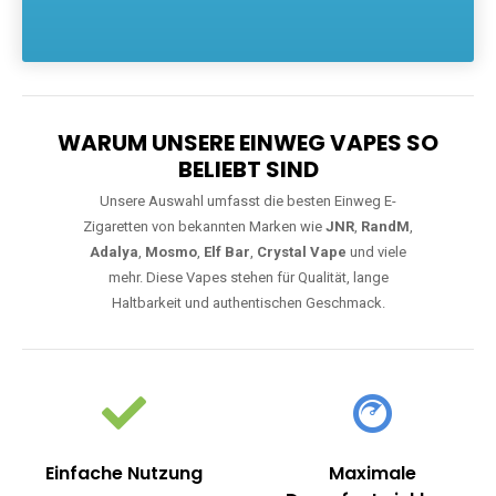
Die größte Auswahl an hochwertigen Einweg E-Zigaretten.
Einweg Vapes sind die ideale Lösung für Dampfer, die Wert auf
Komfort, starke Leistung und einfache Handhabung legen. Egal,
ob Sie eine Vape mit Nikotin suchen, eine große Auswahl an
Geschmacksrichtungen bevorzugen oder ein langlebiges
Modell mit 5000, 10000 oder 20000 Zügen wünschen – wir
haben die perfekte Auswahl. Alle Modelle bieten moderne
Technologie und ein einzigartiges Dampferlebnis.
WARUM UNSERE EINWEG VAPES SO
BELIEBT SIND
Unsere Auswahl umfasst die besten Einweg E-
Zigaretten von bekannten Marken wie
JNR
,
RandM
,
Adalya
,
Mosmo
,
Elf Bar
,
Crystal Vape
und viele
mehr. Diese Vapes stehen für Qualität, lange