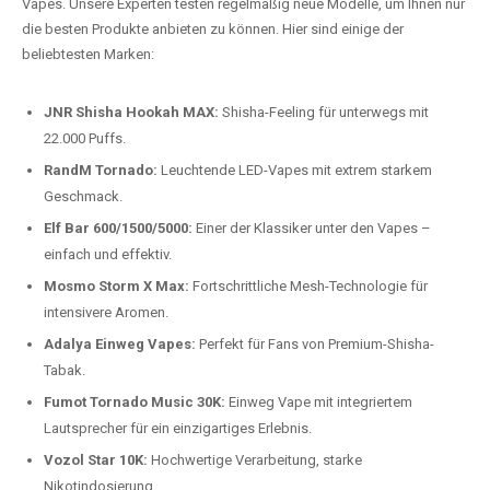
auspacken und genießen.
Preis-Leistungs-Verhältnis:
Wir bieten exklusive Rabatte auf die
beliebtesten Modelle.
Top-Marken für Einweg Vapes in
Deutschland
Wir bieten Ihnen eine handverlesene Auswahl der besten Einweg
Vapes. Unsere Experten testen regelmäßig neue Modelle, um Ihnen nur
die besten Produkte anbieten zu können. Hier sind einige der
beliebtesten Marken:
JNR Shisha Hookah MAX:
Shisha-Feeling für unterwegs mit
22.000 Puffs.
RandM Tornado:
Leuchtende LED-Vapes mit extrem starkem
Geschmack.
Elf Bar 600/1500/5000:
Einer der Klassiker unter den Vapes –
einfach und effektiv.