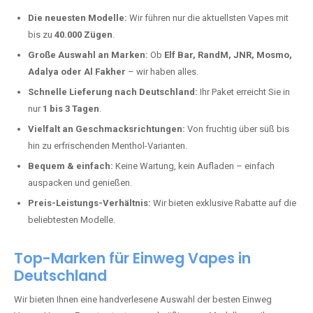
Warum unsere Einweg Vapes in Bingen
kaufen?
Deutschland erlebt einen regelrechten Boom der Einweg E-Zigaretten.
In Städten wie
Bingen
setzen immer mehr Dampfer auf moderne
Vapes mit hoher Kapazität, intensiven Aromen und einer einfachen
Handhabung. Hier sind die wichtigsten Gründe, warum Sie bei uns
bestellen sollten:
Die neuesten Modelle:
Wir führen nur die aktuellsten Vapes mit
bis zu
40.000 Zügen
.
Große Auswahl an Marken:
Ob
Elf Bar, RandM, JNR, Mosmo,
Adalya oder Al Fakher
– wir haben alles.
Schnelle Lieferung nach Deutschland:
Ihr Paket erreicht Sie in
nur
1 bis 3 Tagen
.
Vielfalt an Geschmacksrichtungen:
Von fruchtig über süß bis
hin zu erfrischenden Menthol-Varianten.
Bequem & einfach:
Keine Wartung, kein Aufladen – einfach