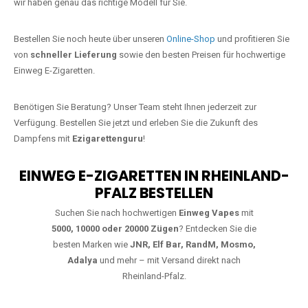
starke Alternative zu herkömmlichen Zigaretten.
Jetzt Ihre Lieblings-Vape in Bingen
bestellen
Warten Sie nicht länger!
Ezigarettenguru
ist zurück, und wir bringen
Ihnen die besten Einweg Vapes direkt nach Deutschland. Egal, ob Sie
eine JNR Shisha Hookah MAX oder eine Elf Bar 5000
bevorzugen,
wir haben genau das richtige Modell für Sie.
Bestellen Sie noch heute über unseren
Online-Shop
und profitieren Sie
von
schneller Lieferung
sowie den besten Preisen für hochwertige
Einweg E-Zigaretten.
Benötigen Sie Beratung? Unser Team steht Ihnen jederzeit zur
Verfügung. Bestellen Sie jetzt und erleben Sie die Zukunft des
Dampfens mit
Ezigarettenguru
!