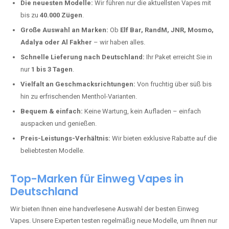
Lorscheid kaufen?
Deutschland erlebt einen regelrechten Boom der Einweg E-Zigaretten.
In Städten wie
Lorscheid
setzen immer mehr Dampfer auf moderne
Vapes mit hoher Kapazität, intensiven Aromen und einer einfachen
Handhabung. Hier sind die wichtigsten Gründe, warum Sie bei uns
bestellen sollten:
Die neuesten Modelle:
Wir führen nur die aktuellsten Vapes mit
bis zu
40.000 Zügen
.
Große Auswahl an Marken:
Ob
Elf Bar, RandM, JNR, Mosmo,
Adalya oder Al Fakher
– wir haben alles.
Schnelle Lieferung nach Deutschland:
Ihr Paket erreicht Sie in
nur
1 bis 3 Tagen
.
Vielfalt an Geschmacksrichtungen:
Von fruchtig über süß bis
hin zu erfrischenden Menthol-Varianten.
Bequem & einfach:
Keine Wartung, kein Aufladen – einfach
auspacken und genießen.