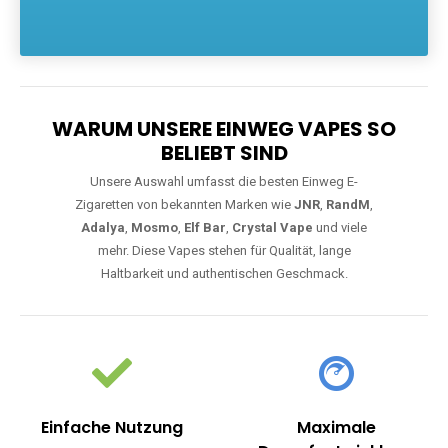
Die größte Auswahl an hochwertigen Einweg E-Zigaretten.
Einweg Vapes sind die ideale Lösung für Dampfer, die Wert auf
Komfort, starke Leistung und einfache Handhabung legen. Egal,
ob Sie eine Vape mit Nikotin suchen, eine große Auswahl an
Geschmacksrichtungen bevorzugen oder ein langlebiges
Modell mit 5000, 10000 oder 20000 Zügen wünschen – wir
haben die perfekte Auswahl. Alle Modelle bieten moderne
Technologie und ein einzigartiges Dampferlebnis.
WARUM UNSERE EINWEG VAPES SO
BELIEBT SIND
Unsere Auswahl umfasst die besten Einweg E-
Zigaretten von bekannten Marken wie
JNR
,
RandM
,
Adalya
,
Mosmo
,
Elf Bar
,
Crystal Vape
und viele
mehr. Diese Vapes stehen für Qualität, lange