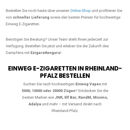
Jetzt Ihre Lieblings-Vape in Lorscheid
bestellen
Warten Sie nicht länger!
Ezigarettenguru
ist zurück, und wir bringen
Ihnen die besten Einweg Vapes direkt nach Deutschland. Egal, ob Sie
eine JNR Shisha Hookah MAX oder eine Elf Bar 5000
bevorzugen,
wir haben genau das richtige Modell für Sie.
Bestellen Sie noch heute über unseren
Online-Shop
und profitieren Sie
von
schneller Lieferung
sowie den besten Preisen für hochwertige
Einweg E-Zigaretten.
Benötigen Sie Beratung? Unser Team steht Ihnen jederzeit zur
Verfügung. Bestellen Sie jetzt und erleben Sie die Zukunft des
Dampfens mit
Ezigarettenguru
!
EINWEG E-ZIGARETTEN IN RHEINLAND-