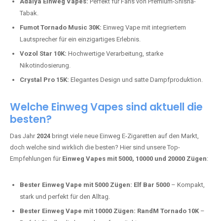
Adalya Einweg Vapes:
Perfekt für Fans von Premium-Shisha-
Tabak.
Fumot Tornado Music 30K:
Einweg Vape mit integriertem
Lautsprecher für ein einzigartiges Erlebnis.
Vozol Star 10K:
Hochwertige Verarbeitung, starke
Nikotindosierung.
Crystal Pro 15K:
Elegantes Design und satte Dampfproduktion.
Welche Einweg Vapes sind aktuell die
besten?
Das Jahr
2024
bringt viele neue Einweg E-Zigaretten auf den Markt,
doch welche sind wirklich die besten? Hier sind unsere Top-
Empfehlungen für
Einweg Vapes mit 5000, 10000 und 20000 Zügen
:
Bester Einweg Vape mit 5000 Zügen:
Elf Bar 5000
– Kompakt,
stark und perfekt für den Alltag.
Bester Einweg Vape mit 10000 Zügen:
RandM Tornado 10K
–