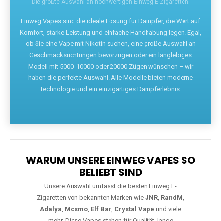
Die größte Auswahl an hochwertigen Einweg E-Zigaretten.
Einweg Vapes sind die ideale Lösung für Dampfer, die Wert auf
Komfort, starke Leistung und einfache Handhabung legen. Egal,
ob Sie eine Vape mit Nikotin suchen, eine große Auswahl an
Geschmacksrichtungen bevorzugen oder ein langlebiges
Modell mit 5000, 10000 oder 20000 Zügen wünschen – wir
haben die perfekte Auswahl. Alle Modelle bieten moderne
Technologie und ein einzigartiges Dampferlebnis.
WARUM UNSERE EINWEG VAPES SO
BELIEBT SIND
Unsere Auswahl umfasst die besten Einweg E-
Zigaretten von bekannten Marken wie
JNR
,
RandM
,
Adalya
,
Mosmo
,
Elf Bar
,
Crystal Vape
und viele
mehr. Diese Vapes stehen für Qualität, lange