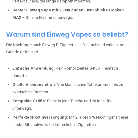
Perfekt für alle, die lange dampfen möchten.
Bester Einweg Vape mit 20000 Zügen:
JNR Shisha Hookah
MAX
– Shisha-Flair für unterwegs.
Warum sind Einweg Vapes so beliebt?
Die Nachfrage nach Einweg E-Zigaretten in Deutschland wächst rasant.
Gründe dafür sind:
Einfache Anwendung:
Kein kompliziertes Setup – einfach
dampfen.
Große Aromenvielfalt:
Von klassischen Tabakaromen bis zu
exotischen Früchten.
Kompakte Größe:
Passt in jede Tasche und ist ideal für
unterwegs.
Perfekte Nikotinversorgung:
Mit 2 % bis 3 % Nikotingehalt eine
starke Alternative zu herkömmlichen Zigaretten.