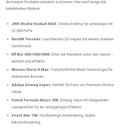
Preis-Leistungs-Verhältnis:
Wir bieten exklusive Rabatte auf die
beliebtesten Modelle.
Top-Marken für Einweg Vapes in
Deutschland
Wir bieten Ihnen eine handverlesene Auswahl der besten Einweg
Vapes. Unsere Experten testen regelmäßig neue Modelle, um Ihnen nur
die besten Produkte anbieten zu können. Hier sind einige der
beliebtesten Marken:
JNR Shisha Hookah MAX:
Shisha-Feeling für unterwegs mit
22.000 Puffs.
RandM Tornado:
Leuchtende LED-Vapes mit extrem starkem
Geschmack.
Elf Bar 600/1500/5000:
Einer der Klassiker unter den Vapes –
einfach und effektiv.
Mosmo Storm X Max:
Fortschrittliche Mesh-Technologie für