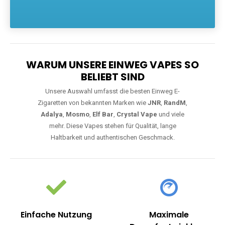
Die größte Auswahl an hochwertigen Einweg E-Zigaretten.
Einweg Vapes sind die ideale Lösung für Dampfer, die Wert auf
Komfort, starke Leistung und einfache Handhabung legen. Egal,
ob Sie eine Vape mit Nikotin suchen, eine große Auswahl an
Geschmacksrichtungen bevorzugen oder ein langlebiges
Modell mit 5000, 10000 oder 20000 Zügen wünschen – wir
haben die perfekte Auswahl. Alle Modelle bieten moderne
Technologie und ein einzigartiges Dampferlebnis.
WARUM UNSERE EINWEG VAPES SO
BELIEBT SIND
Unsere Auswahl umfasst die besten Einweg E-
Zigaretten von bekannten Marken wie
JNR
,
RandM
,
Adalya
,
Mosmo
,
Elf Bar
,
Crystal Vape
und viele
mehr. Diese Vapes stehen für Qualität, lange