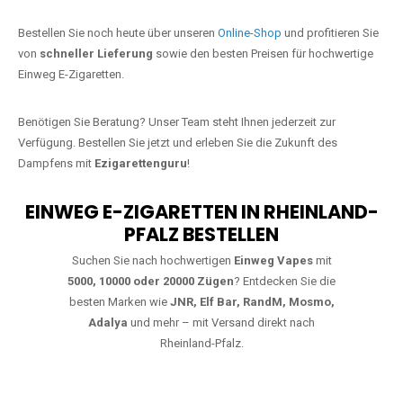
Jetzt Ihre Lieblings-Vape in Dellfeld
bestellen
Warten Sie nicht länger!
Ezigarettenguru
ist zurück, und wir bringen
Ihnen die besten Einweg Vapes direkt nach Deutschland. Egal, ob Sie
eine JNR Shisha Hookah MAX oder eine Elf Bar 5000
bevorzugen,
wir haben genau das richtige Modell für Sie.
Bestellen Sie noch heute über unseren
Online-Shop
und profitieren Sie
von
schneller Lieferung
sowie den besten Preisen für hochwertige
Einweg E-Zigaretten.
Benötigen Sie Beratung? Unser Team steht Ihnen jederzeit zur
Verfügung. Bestellen Sie jetzt und erleben Sie die Zukunft des
Dampfens mit
Ezigarettenguru
!
EINWEG E-ZIGARETTEN IN RHEINLAND-