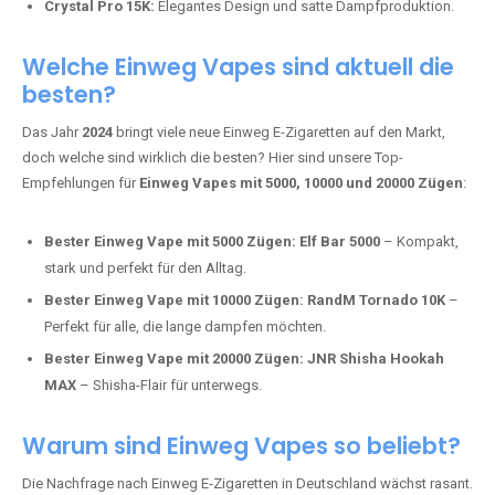
intensivere Aromen.
Adalya Einweg Vapes:
Perfekt für Fans von Premium-Shisha-
Tabak.
Fumot Tornado Music 30K:
Einweg Vape mit integriertem
Lautsprecher für ein einzigartiges Erlebnis.
Vozol Star 10K:
Hochwertige Verarbeitung, starke
Nikotindosierung.
Crystal Pro 15K:
Elegantes Design und satte Dampfproduktion.
Welche Einweg Vapes sind aktuell die
besten?
Das Jahr
2024
bringt viele neue Einweg E-Zigaretten auf den Markt,
doch welche sind wirklich die besten? Hier sind unsere Top-
Empfehlungen für
Einweg Vapes mit 5000, 10000 und 20000 Zügen
:
Bester Einweg Vape mit 5000 Zügen:
Elf Bar 5000
– Kompakt,
stark und perfekt für den Alltag.