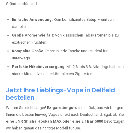
Bester Einweg Vape mit 10000 Zügen:
RandM Tornado 10K
–
Perfekt für alle, die lange dampfen möchten.
Bester Einweg Vape mit 20000 Zügen:
JNR Shisha Hookah
MAX
– Shisha-Flair für unterwegs.
Warum sind Einweg Vapes so beliebt?
Die Nachfrage nach Einweg E-Zigaretten in Deutschland wächst rasant.
Gründe dafür sind:
Einfache Anwendung:
Kein kompliziertes Setup – einfach
dampfen.
Große Aromenvielfalt:
Von klassischen Tabakaromen bis zu
exotischen Früchten.
Kompakte Größe:
Passt in jede Tasche und ist ideal für
unterwegs.
Perfekte Nikotinversorgung:
Mit 2 % bis 3 % Nikotingehalt eine
starke Alternative zu herkömmlichen Zigaretten.