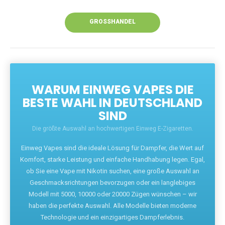
Unsere Vapes bieten intensiven Geschmack,
leistungsstarke Akkus und eine Vielzahl von
Aromen. Dank unseres schnellen Versands aus
Europa ist die Lieferung in Deutschland innerhalb
weniger Tage gewährleistet.
JETZT BESTELLEN
GROSSHANDEL
WARUM EINWEG VAPES DIE
BESTE WAHL IN DEUTSCHLAND
SIND