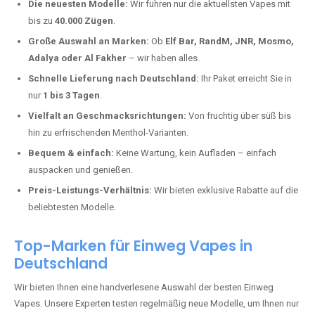
Dellfeld kaufen?
Deutschland erlebt einen regelrechten Boom der Einweg E-Zigaretten.
In Städten wie
Dellfeld
setzen immer mehr Dampfer auf moderne
Vapes mit hoher Kapazität, intensiven Aromen und einer einfachen
Handhabung. Hier sind die wichtigsten Gründe, warum Sie bei uns
bestellen sollten:
Die neuesten Modelle:
Wir führen nur die aktuellsten Vapes mit
bis zu
40.000 Zügen
.
Große Auswahl an Marken:
Ob
Elf Bar, RandM, JNR, Mosmo,
Adalya oder Al Fakher
– wir haben alles.
Schnelle Lieferung nach Deutschland:
Ihr Paket erreicht Sie in
nur
1 bis 3 Tagen
.
Vielfalt an Geschmacksrichtungen:
Von fruchtig über süß bis
hin zu erfrischenden Menthol-Varianten.
Bequem & einfach:
Keine Wartung, kein Aufladen – einfach
auspacken und genießen.