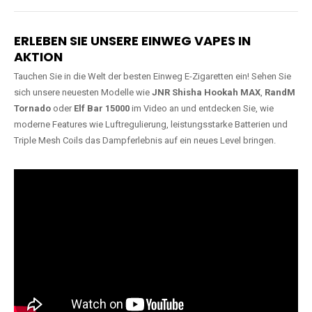
Lange Haltbarkeit
Hochwertige
Verarbeitung
Unsere Vapes sind in Varianten
mit
5000, 10000, 20000 oder
Unsere Modelle bestehen aus
sogar 40000 Zügen
erhältlich
robusten Materialien und
und bieten eine langanhaltende
garantieren ein sicheres,
Nutzung mit leistungsstarken
zuverlässiges und intensives
Akkus.
Dampferlebnis.
ERLEBEN SIE UNSERE EINWEG VAPES IN
AKTION
Tauchen Sie in die Welt der besten Einweg E-Zigaretten ein! Sehen Sie
sich unsere neuesten Modelle wie
JNR Shisha Hookah MAX
,
RandM
Tornado
oder
Elf Bar 15000
im Video an und entdecken Sie, wie
moderne Features wie Luftregulierung, leistungsstarke Batterien und
Triple Mesh Coils das Dampferlebnis auf ein neues Level bringen.