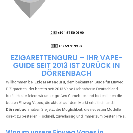
🇩🇪 +49 1 57 50 04 90
05
🇧🇪 +32 59 86 99 97
EZIGARETTENGURU – IHR VAPE-
GUIDE SEIT 2013 IST ZURÜCK IN
DÖRRENBACH
Willkommen bei
Ezigarettenguru
, dem bekannten Guide für Einweg
E-Zigaretten, der bereits seit 2013 Vape-Liebhaber in Deutschland
berät. Heute feiern wir unser großes Comeback und bieten Ihnen die
besten Einweg Vapes, die aktuell auf dem Markt erhältlich sind. In
Dörrenbach
haben Sie jetzt die Möglichkeit, die neuesten Modelle
direkt zu bestellen – schnell, zuverlässig und immer zum besten Preis.
Warum unsere Einweg Vapes in
Dörrenbach kaufen?