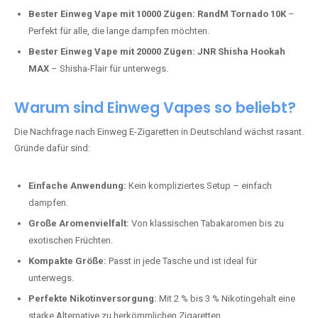
Bester Einweg Vape mit 20000 Zügen:
JNR Shisha Hookah
MAX
– Shisha-Flair für unterwegs.
Warum sind Einweg Vapes so beliebt?
Die Nachfrage nach Einweg E-Zigaretten in Deutschland wächst rasant.
Gründe dafür sind:
Einfache Anwendung:
Kein kompliziertes Setup – einfach
dampfen.
Große Aromenvielfalt:
Von klassischen Tabakaromen bis zu
exotischen Früchten.
Kompakte Größe:
Passt in jede Tasche und ist ideal für
unterwegs.
Perfekte Nikotinversorgung:
Mit 2 % bis 3 % Nikotingehalt eine
starke Alternative zu herkömmlichen Zigaretten.
Jetzt Ihre Lieblings-Vape in