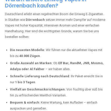
Deutschland erlebt einen regelrechten Boom der Einweg E-Zigaretten.
In Städten wie
Dörrenbach
setzen immer mehr Dampfer auf moderne
Vapes mit hoher Kapazität, intensiven Aromen und einer einfachen
Handhabung. Hier sind die wichtigsten Gründe, warum Sie bei uns
bestellen sollten:
Die neuesten Modelle:
Wir führen nur die aktuellsten Vapes mit
bis zu
40.000 Zügen
.
Große Auswahl an Marken:
Ob
Elf Bar, RandM, JNR, Mosmo,
Adalya oder Al Fakher
– wir haben alles.
Schnelle Lieferung nach Deutschland:
Ihr Paket erreicht Sie in
nur
1 bis 3 Tagen
.
Vielfalt an Geschmacksrichtungen:
Von fruchtig über süß bis
hin zu erfrischenden Menthol-Varianten.
Bequem & einfach:
Keine Wartung, kein Aufladen – einfach
auspacken und genießen.
Preis-Leistungs-Verhältnis:
Wir bieten exklusive Rabatte auf die
beliebtesten Modelle.