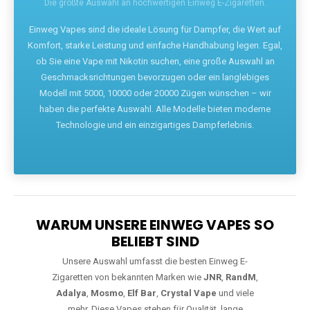
Komfort, starke Leistung und einfache Handhabung legen. Egal,
ob Sie eine Vape mit Nikotin suchen, eine große Auswahl an
Geschmacksrichtungen bevorzugen oder ein langlebiges
Modell mit 5000, 10000 oder 20000 Zügen wünschen – wir
haben die perfekte Auswahl. Alle Modelle bieten moderne
Technologie und ein einzigartiges Dampferlebnis.
WARUM UNSERE EINWEG VAPES SO
BELIEBT SIND
Unsere Auswahl umfasst die besten Einweg E-
Zigaretten von bekannten Marken wie
JNR
,
RandM
,
Adalya
,
Mosmo
,
Elf Bar
,
Crystal Vape
und viele
mehr. Diese Vapes stehen für Qualität, lange
Haltbarkeit und authentischen Geschmack.