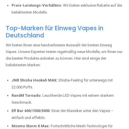
Top-Marken für Einweg Vapes in
Deutschland
Wir bieten Ihnen eine handverlesene Auswahl der besten Einweg
Vapes. Unsere Experten testen regelmäßig neue Modelle, um Ihnen nur
die besten Produkte anbieten zu können. Hier sind einige der
beliebtesten Marken:
JNR Shisha Hookah MAX:
Shisha-Feeling für unterwegs mit
22.000 Puffs.
RandM Tornado:
Leuchtende LED-Vapes mit extrem starkem
Geschmack.
Elf Bar 600/1500/5000:
Einer der Klassiker unter den Vapes –
einfach und effektiv.
Mosmo Storm X Max:
Fortschrittliche Mesh-Technologie für
intensivere Aromen.
Adalya Einweg Vapes:
Perfekt für Fans von Premium-Shisha-