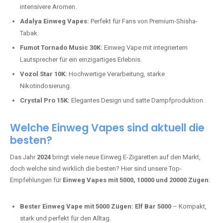
Tabak.
Fumot Tornado Music 30K:
Einweg Vape mit integriertem
Lautsprecher für ein einzigartiges Erlebnis.
Vozol Star 10K:
Hochwertige Verarbeitung, starke
Nikotindosierung.
Crystal Pro 15K:
Elegantes Design und satte Dampfproduktion.
Welche Einweg Vapes sind aktuell die
besten?
Das Jahr
2024
bringt viele neue Einweg E-Zigaretten auf den Markt,
doch welche sind wirklich die besten? Hier sind unsere Top-
Empfehlungen für
Einweg Vapes mit 5000, 10000 und 20000 Zügen
:
Bester Einweg Vape mit 5000 Zügen:
Elf Bar 5000
– Kompakt,
stark und perfekt für den Alltag.
Bester Einweg Vape mit 10000 Zügen:
RandM Tornado 10K
–
Perfekt für alle, die lange dampfen möchten.