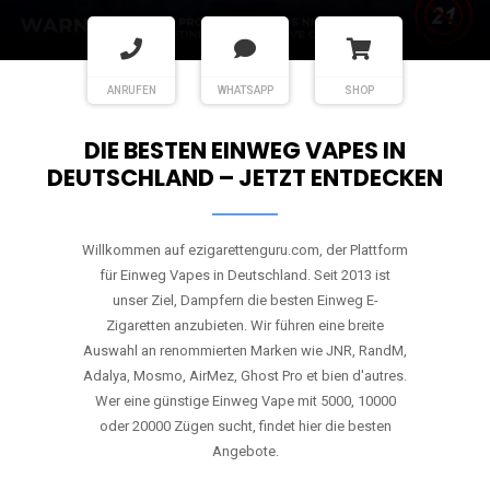
ANRUFEN
WHATSAPP
SHOP
DIE BESTEN EINWEG VAPES IN
DEUTSCHLAND – JETZT ENTDECKEN
Willkommen auf ezigarettenguru.com, der Plattform
für Einweg Vapes in Deutschland. Seit 2013 ist
unser Ziel, Dampfern die besten Einweg E-
Zigaretten anzubieten. Wir führen eine breite
Auswahl an renommierten Marken wie JNR, RandM,
Adalya, Mosmo, AirMez, Ghost Pro et bien d'autres.
Wer eine günstige Einweg Vape mit 5000, 10000
oder 20000 Zügen sucht, findet hier die besten
Angebote.
Unsere Vapes bieten intensiven Geschmack,
leistungsstarke Akkus und eine Vielzahl von