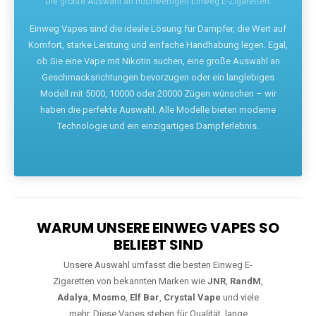
Die größte Auswahl an hochwertigen Einweg E-Zigaretten.
Einweg Vapes sind die ideale Lösung für Dampfer, die Wert auf
Komfort, starke Leistung und einfache Handhabung legen. Egal,
ob Sie eine Vape mit Nikotin suchen, eine große Auswahl an
Geschmacksrichtungen bevorzugen oder ein langlebiges
Modell mit 5000, 10000 oder 20000 Zügen wünschen – wir
haben die perfekte Auswahl. Alle Modelle bieten moderne
Technologie und ein einzigartiges Dampferlebnis.
WARUM UNSERE EINWEG VAPES SO
BELIEBT SIND
Unsere Auswahl umfasst die besten Einweg E-
Zigaretten von bekannten Marken wie
JNR
,
RandM
,
Adalya
,
Mosmo
,
Elf Bar
,
Crystal Vape
und viele
mehr. Diese Vapes stehen für Qualität, lange