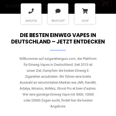
ANRUFEN
WHATSAPP
SHOP
DIE BESTEN EINWEG VAPES IN
DEUTSCHLAND – JETZT ENTDECKEN
Willkommen auf ezigarettenguru.com, der Plattform
für Einweg Vapes in Deutschland. Seit 2013 ist
unser Ziel, Dampfern die besten Einweg E-
Zigaretten anzubieten. Wir führen eine breite
Auswahl an renommierten Marken wie JNR, RandM,
Adalya, Mosmo, AirMez, Ghost Pro et bien d'autres.
Wer eine günstige Einweg Vape mit 5000, 10000
oder 20000 Zügen sucht, findet hier die besten
Angebote.