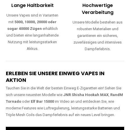
Lange Haltbarkeit
Hochwertige
Verarbeitung
Unsere Vapes sind in Varianten
mit
5000, 10000, 20000 oder
Unsere Modelle bestehen aus
sogar 40000 Zügen
erhältlich
robusten Materialien und
und bieten eine langanhaltende
garantieren ein sicheres,
Nutzung mit leistungsstarken
zuverlässiges und intensives
Akkus.
Dampferlebnis.
ERLEBEN SIE UNSERE EINWEG VAPES IN
AKTION
Tauchen Sie in die Welt der besten Einweg E-Zigaretten ein! Sehen Sie
sich unsere neuesten Modelle wie
JNR Shisha Hookah MAX
,
RandM
Tornado
oder
Elf Bar 15000
im Video an und entdecken Sie, wie
moderne Features wie Luftregulierung, leistungsstarke Batterien und
Triple Mesh Coils das Dampferlebnis auf ein neues Level bringen.