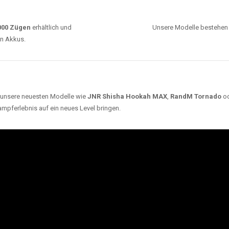
0000 Zügen
erhältlich und
Unsere Modelle bestehen a
en Akkus.
ch unsere neuesten Modelle wie
JNR Shisha Hookah MAX
,
RandM Tornado
o
ampferlebnis auf ein neues Level bringen.