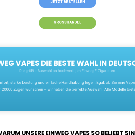
JETZT BESTELLEN
GROSSHANDEL
EG VAPES DIE BESTE WAHL IN DEUTS
Die größte Auswahl an hochwertigen Einweg E-Zigaretten.
mfort, starke Leistung und einfache Handhabung legen. Egal, ob Sie eine Va
r 20000 Zügen wünschen – wir haben die perfekte Auswahl. Alle Modelle biet
ARUM UNSERE EINWEG VAPES SO BELIEBT SI