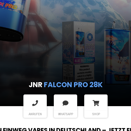
JNR
FALCON PRO 28K
ANRUFEN
WHATSAPP
SHOP
EN EINWEG VAPES IN DEUTSCHLAND – JETZT 