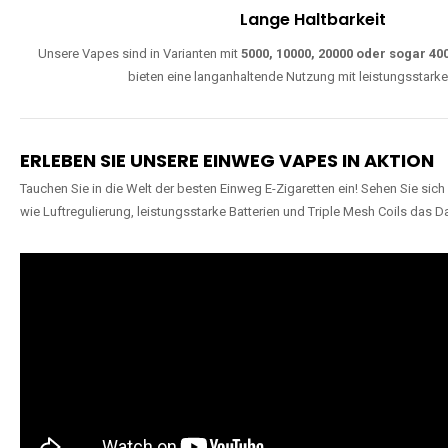
Lange Haltbarkeit
Unsere Vapes sind in Varianten mit
5000, 10000, 20000 oder sogar 4
bieten eine langanhaltende Nutzung mit leistungsstark
ERLEBEN SIE UNSERE EINWEG VAPES IN AKTION
Tauchen Sie in die Welt der besten Einweg E-Zigaretten ein! Sehen Sie si
wie Luftregulierung, leistungsstarke Batterien und Triple Mesh Coils das D