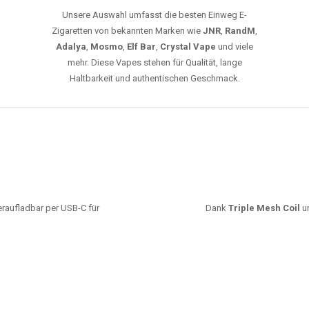
Unsere Auswahl umfasst die besten Einweg E-
Zigaretten von bekannten Marken wie
JNR
,
RandM
,
Adalya
,
Mosmo
,
Elf Bar
,
Crystal Vape
und viele
mehr. Diese Vapes stehen für Qualität, lange
Haltbarkeit und authentischen Geschmack.
deraufladbar per USB-C für
Dank
Triple Mesh Coil
un