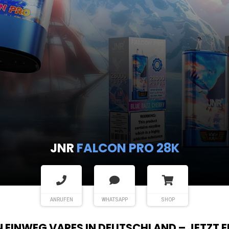
JNR
FALCON PRO 28K
ANRUFEN
WHATSAPP
SHOP
EN EINWEG VAPES IN DEUTSCHLAND – JETZT 