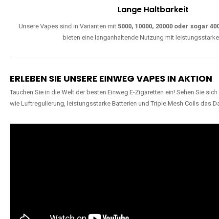
Lange Haltbarkeit
Unsere Vapes sind in Varianten mit
5000, 10000, 20000 oder sogar 4
bieten eine langanhaltende Nutzung mit leistungsstark
ERLEBEN SIE UNSERE EINWEG VAPES IN AKTION
Tauchen Sie in die Welt der besten Einweg E-Zigaretten ein! Sehen Sie si
wie Luftregulierung, leistungsstarke Batterien und Triple Mesh Coils das D