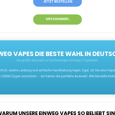
JETZT BESTELLEN
GROSSHANDEL
EG VAPES DIE BESTE WAHL IN DEUTS
Die größte Auswahl an hochwertigen Einweg E-Zigaretten.
mfort, starke Leistung und einfache Handhabung legen. Egal, ob Sie eine Va
r 20000 Zügen wünschen – wir haben die perfekte Auswahl. Alle Modelle biet
ARUM UNSERE EINWEG VAPES SO BELIEBT SI