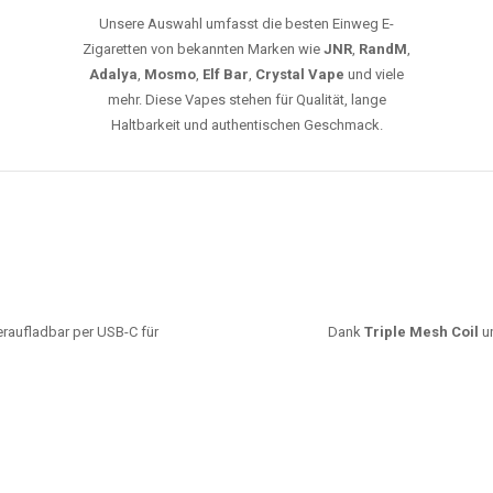
Unsere Auswahl umfasst die besten Einweg E-
Zigaretten von bekannten Marken wie
JNR
,
RandM
,
Adalya
,
Mosmo
,
Elf Bar
,
Crystal Vape
und viele
mehr. Diese Vapes stehen für Qualität, lange
Haltbarkeit und authentischen Geschmack.
deraufladbar per USB-C für
Dank
Triple Mesh Coil
un