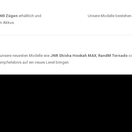
0000 Zügen
erhältlich und
Unsere Modelle bestehen a
en Akkus.
ch unsere neuesten Modelle wie
JNR Shisha Hookah MAX
,
RandM Tornado
o
ampferlebnis auf ein neues Level bringen.