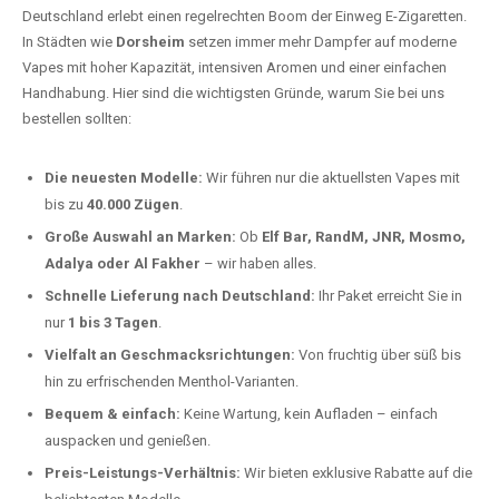
Dorsheim kaufen?
Deutschland erlebt einen regelrechten Boom der Einweg E-Zigaretten.
In Städten wie
Dorsheim
setzen immer mehr Dampfer auf moderne
Vapes mit hoher Kapazität, intensiven Aromen und einer einfachen
Handhabung. Hier sind die wichtigsten Gründe, warum Sie bei uns
bestellen sollten:
Die neuesten Modelle:
Wir führen nur die aktuellsten Vapes mit
bis zu
40.000 Zügen
.
Große Auswahl an Marken:
Ob
Elf Bar, RandM, JNR, Mosmo,
Adalya oder Al Fakher
– wir haben alles.
Schnelle Lieferung nach Deutschland:
Ihr Paket erreicht Sie in
nur
1 bis 3 Tagen
.
Vielfalt an Geschmacksrichtungen:
Von fruchtig über süß bis
hin zu erfrischenden Menthol-Varianten.
Bequem & einfach:
Keine Wartung, kein Aufladen – einfach
auspacken und genießen.
Preis-Leistungs-Verhältnis:
Wir bieten exklusive Rabatte auf die