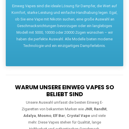
Die größte Auswahl an hochwertigen Einweg E-Zigaretten.
Einweg Vapes sind die ideale Lösung für Dampfer, die Wert auf
Komfort, starke Leistung und einfache Handhabung legen. Egal,
ob Sie eine Vape mit Nikotin suchen, eine große Auswahl an
Geschmacksrichtungen bevorzugen oder ein langlebiges
Modell mit 5000, 10000 oder 20000 Zügen wünschen – wir
haben die perfekte Auswahl. Alle Modelle bieten moderne
Technologie und ein einzigartiges Dampferlebnis.
WARUM UNSERE EINWEG VAPES SO
BELIEBT SIND
Unsere Auswahl umfasst die besten Einweg E-
Zigaretten von bekannten Marken wie
JNR
,
RandM
,
Adalya
,
Mosmo
,
Elf Bar
,
Crystal Vape
und viele
mehr. Diese Vapes stehen für Qualität, lange