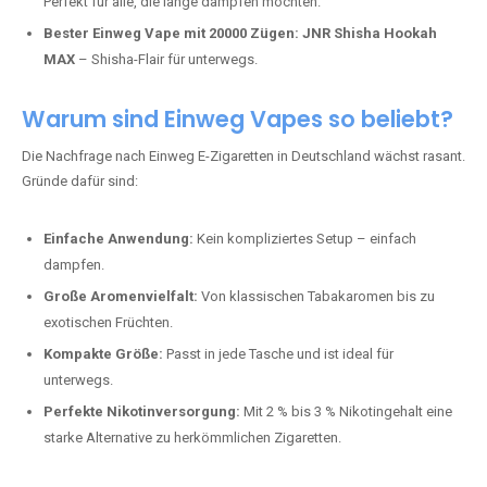
Perfekt für alle, die lange dampfen möchten.
Bester Einweg Vape mit 20000 Zügen:
JNR Shisha Hookah
MAX
– Shisha-Flair für unterwegs.
Warum sind Einweg Vapes so beliebt?
Die Nachfrage nach Einweg E-Zigaretten in Deutschland wächst rasant.
Gründe dafür sind:
Einfache Anwendung:
Kein kompliziertes Setup – einfach
dampfen.
Große Aromenvielfalt:
Von klassischen Tabakaromen bis zu
exotischen Früchten.
Kompakte Größe:
Passt in jede Tasche und ist ideal für
unterwegs.
Perfekte Nikotinversorgung:
Mit 2 % bis 3 % Nikotingehalt eine
starke Alternative zu herkömmlichen Zigaretten.