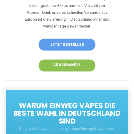
Unsere Vapes bieten intensiven Geschmack,
leistungsstarke Akkus und eine Vielzahl von
Aromen. Dank unseres schnellen Versands aus
Europa ist die Lieferung in Deutschland innerhalb
weniger Tage gewährleistet.
JETZT BESTELLEN
GROSSHANDEL
WARUM EINWEG VAPES DIE
BESTE WAHL IN DEUTSCHLAND
SIND