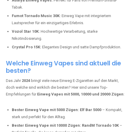
Adalya Einweg Vapes:
Perfekt für Fans von Premium-Shisha-
Tabak.
Fumot Tornado Music 30K:
Einweg Vape mit integriertem
Lautsprecher für ein einzigartiges Erlebnis.
Vozol Star 10K:
Hochwertige Verarbeitung, starke
Nikotindosierung.
Crystal Pro 15K:
Elegantes Design und satte Dampfproduktion.
Welche Einweg Vapes sind aktuell die
besten?
Das Jahr
2024
bringt viele neue Einweg E-Zigaretten auf den Markt,
doch welche sind wirklich die besten? Hier sind unsere Top-
Empfehlungen für
Einweg Vapes mit 5000, 10000 und 20000 Zügen
:
Bester Einweg Vape mit 5000 Zügen:
Elf Bar 5000
– Kompakt,
stark und perfekt für den Alltag.
Bester Einweg Vape mit 10000 Zügen:
RandM Tornado 10K
–