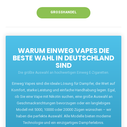
Unsere Vapes bieten intensiven Geschmack,
leistungsstarke Akkus und eine Vielzahl von
Aromen. Dank unseres schnellen Versands aus
Europa ist die Lieferung in Deutschland innerhalb
weniger Tage gewährleistet.
JETZT BESTELLEN
GROSSHANDEL
WARUM EINWEG VAPES DIE
BESTE WAHL IN DEUTSCHLAND
SIND