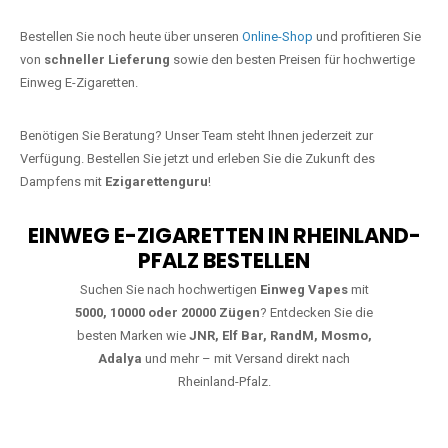
Jetzt Ihre Lieblings-Vape in Rettert
bestellen
Warten Sie nicht länger!
Ezigarettenguru
ist zurück, und wir bringen
Ihnen die besten Einweg Vapes direkt nach Deutschland. Egal, ob Sie
eine JNR Shisha Hookah MAX oder eine Elf Bar 5000
bevorzugen,
wir haben genau das richtige Modell für Sie.
Bestellen Sie noch heute über unseren
Online-Shop
und profitieren Sie
von
schneller Lieferung
sowie den besten Preisen für hochwertige
Einweg E-Zigaretten.
Benötigen Sie Beratung? Unser Team steht Ihnen jederzeit zur
Verfügung. Bestellen Sie jetzt und erleben Sie die Zukunft des
Dampfens mit
Ezigarettenguru
!
EINWEG E-ZIGARETTEN IN RHEINLAND-