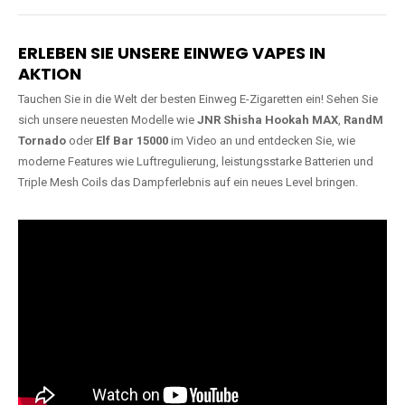
Lange Haltbarkeit
Hochwertige
Verarbeitung
Unsere Vapes sind in Varianten
mit
5000, 10000, 20000 oder
Unsere Modelle bestehen aus
sogar 40000 Zügen
erhältlich
robusten Materialien und
und bieten eine langanhaltende
garantieren ein sicheres,
Nutzung mit leistungsstarken
zuverlässiges und intensives
Akkus.
Dampferlebnis.
ERLEBEN SIE UNSERE EINWEG VAPES IN
AKTION
Tauchen Sie in die Welt der besten Einweg E-Zigaretten ein! Sehen Sie
sich unsere neuesten Modelle wie
JNR Shisha Hookah MAX
,
RandM
Tornado
oder
Elf Bar 15000
im Video an und entdecken Sie, wie
moderne Features wie Luftregulierung, leistungsstarke Batterien und
Triple Mesh Coils das Dampferlebnis auf ein neues Level bringen.