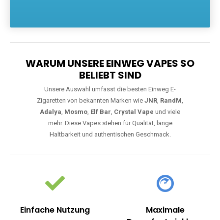
Die größte Auswahl an hochwertigen Einweg E-Zigaretten.
Einweg Vapes sind die ideale Lösung für Dampfer, die Wert auf
Komfort, starke Leistung und einfache Handhabung legen. Egal,
ob Sie eine Vape mit Nikotin suchen, eine große Auswahl an
Geschmacksrichtungen bevorzugen oder ein langlebiges
Modell mit 5000, 10000 oder 20000 Zügen wünschen – wir
haben die perfekte Auswahl. Alle Modelle bieten moderne
Technologie und ein einzigartiges Dampferlebnis.
WARUM UNSERE EINWEG VAPES SO
BELIEBT SIND
Unsere Auswahl umfasst die besten Einweg E-
Zigaretten von bekannten Marken wie
JNR
,
RandM
,
Adalya
,
Mosmo
,
Elf Bar
,
Crystal Vape
und viele
mehr. Diese Vapes stehen für Qualität, lange