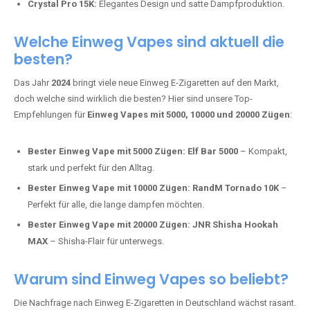
intensivere Aromen.
Adalya Einweg Vapes:
Perfekt für Fans von Premium-Shisha-
Tabak.
Fumot Tornado Music 30K:
Einweg Vape mit integriertem
Lautsprecher für ein einzigartiges Erlebnis.
Vozol Star 10K:
Hochwertige Verarbeitung, starke
Nikotindosierung.
Crystal Pro 15K:
Elegantes Design und satte Dampfproduktion.
Welche Einweg Vapes sind aktuell die
besten?
Das Jahr
2024
bringt viele neue Einweg E-Zigaretten auf den Markt,
doch welche sind wirklich die besten? Hier sind unsere Top-
Empfehlungen für
Einweg Vapes mit 5000, 10000 und 20000 Zügen
:
Bester Einweg Vape mit 5000 Zügen:
Elf Bar 5000
– Kompakt,
stark und perfekt für den Alltag.