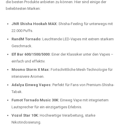
Preis-Leistungs-Verhältnis:
Wir bieten exklusive Rabatte auf die
beliebtesten Modelle.
Top-Marken für Einweg Vapes in
Deutschland
Wir bieten Ihnen eine handverlesene Auswahl der besten Einweg
Vapes. Unsere Experten testen regelmäßig neue Modelle, um Ihnen nur
die besten Produkte anbieten zu können. Hier sind einige der
beliebtesten Marken:
JNR Shisha Hookah MAX:
Shisha-Feeling für unterwegs mit
22.000 Puffs.
RandM Tornado:
Leuchtende LED-Vapes mit extrem starkem
Geschmack.
Elf Bar 600/1500/5000:
Einer der Klassiker unter den Vapes –
einfach und effektiv.
Mosmo Storm X Max:
Fortschrittliche Mesh-Technologie für