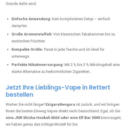
Bester Einweg Vape mit 10000 Zügen:
RandM Tornado 10K
–
Perfekt für alle, die lange dampfen möchten.
Bester Einweg Vape mit 20000 Zügen:
JNR Shisha Hookah
MAX
– Shisha-Flair für unterwegs.
Warum sind Einweg Vapes so beliebt?
Die Nachfrage nach Einweg E-Zigaretten in Deutschland wächst rasant.
Gründe dafür sind:
Einfache Anwendung:
Kein kompliziertes Setup – einfach
dampfen.
Große Aromenvielfalt:
Von klassischen Tabakaromen bis zu
exotischen Früchten.
Kompakte Größe:
Passt in jede Tasche und ist ideal für
unterwegs.
Perfekte Nikotinversorgung:
Mit 2 % bis 3 % Nikotingehalt eine
starke Alternative zu herkömmlichen Zigaretten.