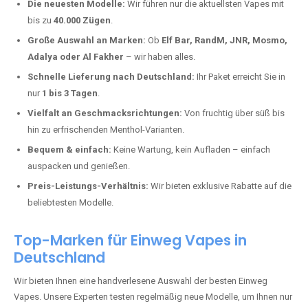
kaufen?
Deutschland erlebt einen regelrechten Boom der Einweg E-Zigaretten.
In Städten wie
Rettert
setzen immer mehr Dampfer auf moderne
Vapes mit hoher Kapazität, intensiven Aromen und einer einfachen
Handhabung. Hier sind die wichtigsten Gründe, warum Sie bei uns
bestellen sollten:
Die neuesten Modelle:
Wir führen nur die aktuellsten Vapes mit
bis zu
40.000 Zügen
.
Große Auswahl an Marken:
Ob
Elf Bar, RandM, JNR, Mosmo,
Adalya oder Al Fakher
– wir haben alles.
Schnelle Lieferung nach Deutschland:
Ihr Paket erreicht Sie in
nur
1 bis 3 Tagen
.
Vielfalt an Geschmacksrichtungen:
Von fruchtig über süß bis
hin zu erfrischenden Menthol-Varianten.
Bequem & einfach:
Keine Wartung, kein Aufladen – einfach
auspacken und genießen.