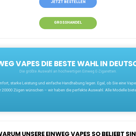
ANRUFEN
WHATSAPP
SHOP
EN EINWEG VAPES IN DEUTSCHLAND – JETZT 
Willkommen auf ezigarettenguru.com, der Plattform
für Einweg Vapes in Deutschland. Seit 2013 ist
unser Ziel, Dampfern die besten Einweg E-
Zigaretten anzubieten. Wir führen eine breite
Auswahl an renommierten Marken wie JNR, RandM,
Adalya, Mosmo, AirMez, Ghost Pro et bien d'autres.
Wer eine günstige Einweg Vape mit 5000, 10000
oder 20000 Zügen sucht, findet hier die besten
Angebote.
Unsere Vapes bieten intensiven Geschmack,
leistungsstarke Akkus und eine Vielzahl von