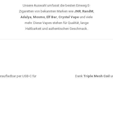
Aromen. Dank unseres schnellen Versands aus
Europa ist die Lieferung in Deutschland innerhalb
weniger Tage gewährleistet.
JETZT BESTELLEN
GROSSHANDEL
EG VAPES DIE BESTE WAHL IN DEUTS
Die größte Auswahl an hochwertigen Einweg E-Zigaretten.
mfort, starke Leistung und einfache Handhabung legen. Egal, ob Sie eine Va
r 20000 Zügen wünschen – wir haben die perfekte Auswahl. Alle Modelle biet