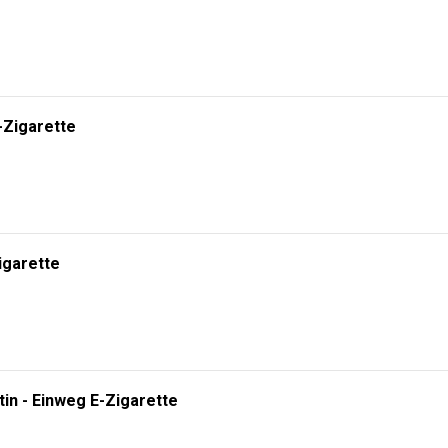
RHÄLTLICH! 🔥
gien. Wählen Sie zwischen
5000, 10000 oder 20000 Zügen
und erleben Sie ei
n