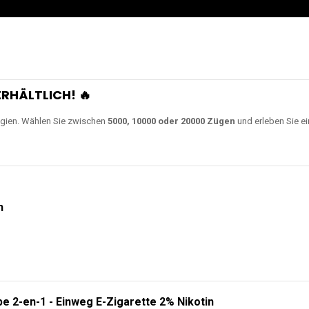
0000 Zügen
erhältlich und
Unsere Modelle bestehen a
en Akkus.
ch unsere neuesten Modelle wie
JNR Shisha Hookah MAX
,
RandM Tornado
o
ampferlebnis auf ein neues Level bringen.