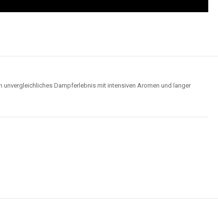
Hochwertige Verarbeitung
us robusten Materialien und garantieren ein sicheres, zuverlässiges und
intensives Dampferlebnis.
der
Elf Bar 15000
im Video an und entdecken Sie, wie moderne Features