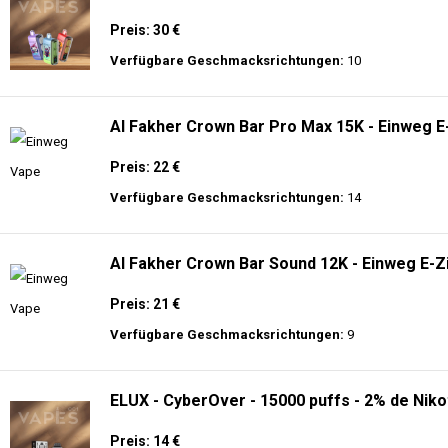
🔥 TOP EINWEG VAPES IN DEUTSCHLAND – JETZT E
Genießen Sie
hochwertige Einweg E-Zigaretten
mit den neuesten Technolo
Akkulaufzeit.
Adalya - 3500 - Einweg E-Zigarette 2% Nikoti