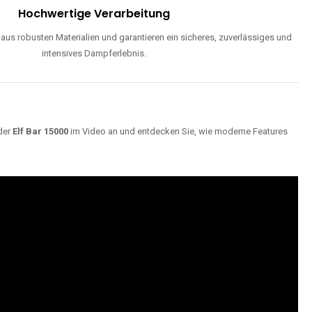
ND
Maximale Dampfentwicklung
d einstellbarer Luftzufuhr liefern unsere Modelle dichte, geschmackvolle
Wolken für ein optimales Dampferlebnis.