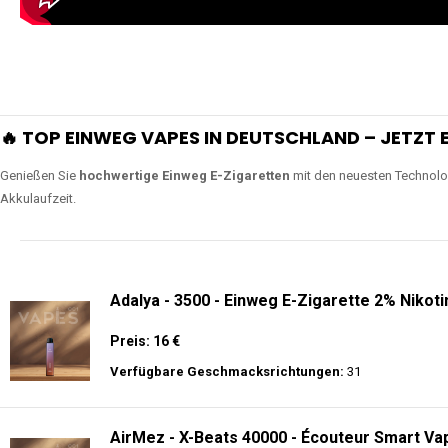
Lange Haltbarkeit
Unsere Vapes sind in Varianten mit
5000, 10000, 20000 oder sogar 4
bieten eine langanhaltende Nutzung mit leistungsstark
ERLEBEN SIE UNSERE EINWEG VAPES IN AKTION
Tauchen Sie in die Welt der besten Einweg E-Zigaretten ein! Sehen Sie si
wie Luftregulierung, leistungsstarke Batterien und Triple Mesh Coils das D