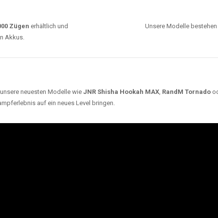
ARUM UNSERE EINWEG VAPES SO BELIEBT SI
Unsere Auswahl umfasst die besten Einweg E-
Zigaretten von bekannten Marken wie
JNR
,
RandM
,
Adalya
,
Mosmo
,
Elf Bar
,
Crystal Vape
und viele
mehr. Diese Vapes stehen für Qualität, lange
Haltbarkeit und authentischen Geschmack.
deraufladbar per USB-C für
Dank
Triple Mesh Coil
un