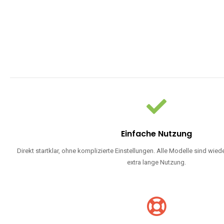
WARUM EINW
Einweg Vapes sind die ideale Lösung für Dampfer, die Wert auf Ko
bevorzugen oder ein langlebiges Modell mit 5000, 10000 ode