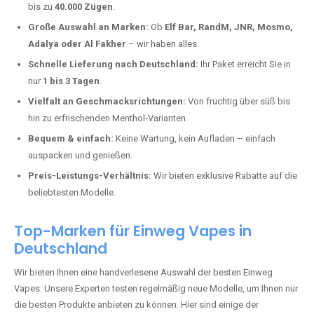
Gondorf kaufen?
Deutschland erlebt einen regelrechten Boom der Einweg E-Zigaretten.
In Städten wie
Gondorf
setzen immer mehr Dampfer auf moderne
Vapes mit hoher Kapazität, intensiven Aromen und einer einfachen
Handhabung. Hier sind die wichtigsten Gründe, warum Sie bei uns
bestellen sollten:
Die neuesten Modelle:
Wir führen nur die aktuellsten Vapes mit
bis zu
40.000 Zügen
.
Große Auswahl an Marken:
Ob
Elf Bar, RandM, JNR, Mosmo,
Adalya oder Al Fakher
– wir haben alles.
Schnelle Lieferung nach Deutschland:
Ihr Paket erreicht Sie in
nur
1 bis 3 Tagen
.
Vielfalt an Geschmacksrichtungen:
Von fruchtig über süß bis
hin zu erfrischenden Menthol-Varianten.
Bequem & einfach:
Keine Wartung, kein Aufladen – einfach
auspacken und genießen.
Preis-Leistungs-Verhältnis:
Wir bieten exklusive Rabatte auf die