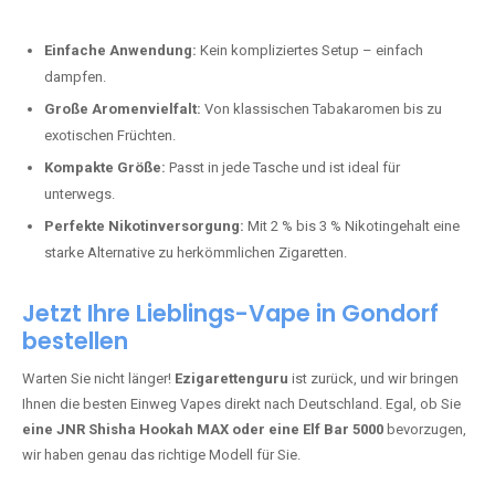
Perfekt für alle, die lange dampfen möchten.
Bester Einweg Vape mit 20000 Zügen:
JNR Shisha Hookah
MAX
– Shisha-Flair für unterwegs.
Warum sind Einweg Vapes so beliebt?
Die Nachfrage nach Einweg E-Zigaretten in Deutschland wächst rasant.
Gründe dafür sind:
Einfache Anwendung:
Kein kompliziertes Setup – einfach
dampfen.
Große Aromenvielfalt:
Von klassischen Tabakaromen bis zu
exotischen Früchten.
Kompakte Größe:
Passt in jede Tasche und ist ideal für
unterwegs.
Perfekte Nikotinversorgung:
Mit 2 % bis 3 % Nikotingehalt eine
starke Alternative zu herkömmlichen Zigaretten.