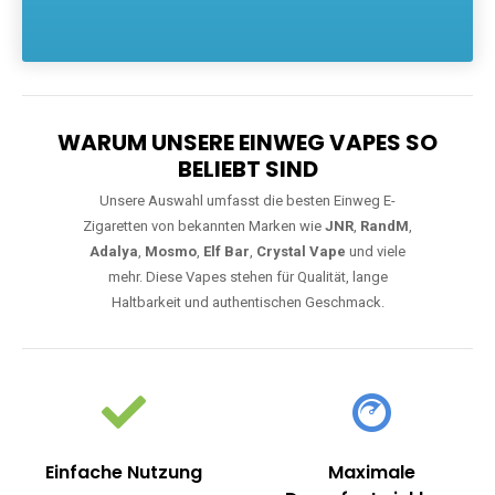
Die größte Auswahl an hochwertigen Einweg E-Zigaretten.
Einweg Vapes sind die ideale Lösung für Dampfer, die Wert auf
Komfort, starke Leistung und einfache Handhabung legen. Egal,
ob Sie eine Vape mit Nikotin suchen, eine große Auswahl an
Geschmacksrichtungen bevorzugen oder ein langlebiges
Modell mit 5000, 10000 oder 20000 Zügen wünschen – wir
haben die perfekte Auswahl. Alle Modelle bieten moderne
Technologie und ein einzigartiges Dampferlebnis.
WARUM UNSERE EINWEG VAPES SO
BELIEBT SIND
Unsere Auswahl umfasst die besten Einweg E-
Zigaretten von bekannten Marken wie
JNR
,
RandM
,
Adalya
,
Mosmo
,
Elf Bar
,
Crystal Vape
und viele
mehr. Diese Vapes stehen für Qualität, lange