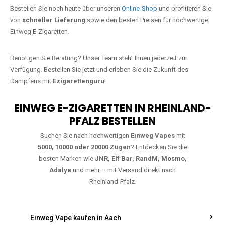
Jetzt Ihre Lieblings-Vape in Gondorf
bestellen
Warten Sie nicht länger!
Ezigarettenguru
ist zurück, und wir bringen
Ihnen die besten Einweg Vapes direkt nach Deutschland. Egal, ob Sie
eine JNR Shisha Hookah MAX oder eine Elf Bar 5000
bevorzugen,
wir haben genau das richtige Modell für Sie.
Bestellen Sie noch heute über unseren
Online-Shop
und profitieren Sie
von
schneller Lieferung
sowie den besten Preisen für hochwertige
Einweg E-Zigaretten.
Benötigen Sie Beratung? Unser Team steht Ihnen jederzeit zur
Verfügung. Bestellen Sie jetzt und erleben Sie die Zukunft des
Dampfens mit
Ezigarettenguru
!
EINWEG E-ZIGARETTEN IN RHEINLAND-
PFALZ BESTELLEN