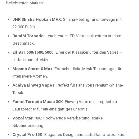
beliebtesten Modelle.
Top-Marken für Einweg Vapes in
Deutschland
Wir bieten Ihnen eine handverlesene Auswahl der besten Einweg
Vapes. Unsere Experten testen regelmäßig neue Modelle, um Ihnen nur
die besten Produkte anbieten zu können. Hier sind einige der
beliebtesten Marken:
JNR Shisha Hookah MAX:
Shisha-Feeling für unterwegs mit
22.000 Puffs.
RandM Tornado:
Leuchtende LED-Vapes mit extrem starkem
Geschmack.
Elf Bar 600/1500/5000:
Einer der Klassiker unter den Vapes –
einfach und effektiv.
Mosmo Storm X Max:
Fortschrittliche Mesh-Technologie für
intensivere Aromen.