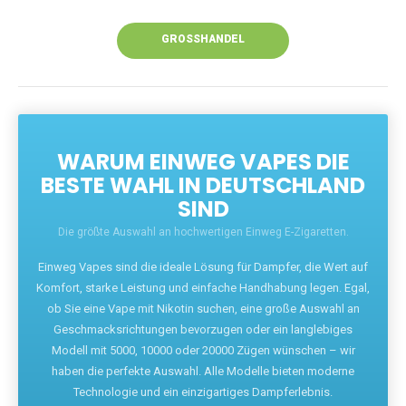
Unsere Vapes bieten intensiven Geschmack,
leistungsstarke Akkus und eine Vielzahl von
Aromen. Dank unseres schnellen Versands aus
Europa ist die Lieferung in Deutschland innerhalb
weniger Tage gewährleistet.
JETZT BESTELLEN
GROSSHANDEL
WARUM EINWEG VAPES DIE
BESTE WAHL IN DEUTSCHLAND
SIND