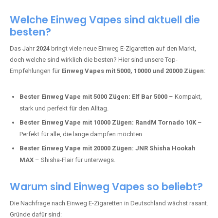
Adalya Einweg Vapes:
Perfekt für Fans von Premium-Shisha-
Tabak.
Fumot Tornado Music 30K:
Einweg Vape mit integriertem
Lautsprecher für ein einzigartiges Erlebnis.
Vozol Star 10K:
Hochwertige Verarbeitung, starke
Nikotindosierung.
Crystal Pro 15K:
Elegantes Design und satte Dampfproduktion.
Welche Einweg Vapes sind aktuell die
besten?
Das Jahr
2024
bringt viele neue Einweg E-Zigaretten auf den Markt,
doch welche sind wirklich die besten? Hier sind unsere Top-
Empfehlungen für
Einweg Vapes mit 5000, 10000 und 20000 Zügen
:
Bester Einweg Vape mit 5000 Zügen:
Elf Bar 5000
– Kompakt,
stark und perfekt für den Alltag.
Bester Einweg Vape mit 10000 Zügen:
RandM Tornado 10K
–