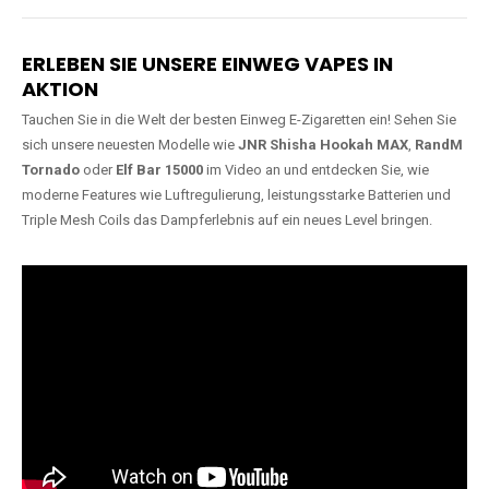
Lange Haltbarkeit
Hochwertige
Verarbeitung
Unsere Vapes sind in Varianten
mit
5000, 10000, 20000 oder
Unsere Modelle bestehen aus
sogar 40000 Zügen
erhältlich
robusten Materialien und
und bieten eine langanhaltende
garantieren ein sicheres,
Nutzung mit leistungsstarken
zuverlässiges und intensives
Akkus.
Dampferlebnis.
ERLEBEN SIE UNSERE EINWEG VAPES IN
AKTION
Tauchen Sie in die Welt der besten Einweg E-Zigaretten ein! Sehen Sie
sich unsere neuesten Modelle wie
JNR Shisha Hookah MAX
,
RandM
Tornado
oder
Elf Bar 15000
im Video an und entdecken Sie, wie
moderne Features wie Luftregulierung, leistungsstarke Batterien und
Triple Mesh Coils das Dampferlebnis auf ein neues Level bringen.