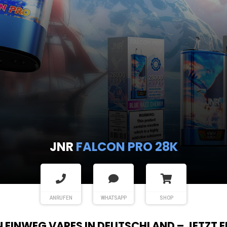
JNR
FALCON PRO 28K
ANRUFEN
WHATSAPP
SHOP
EN EINWEG VAPES IN DEUTSCHLAND – JETZT 