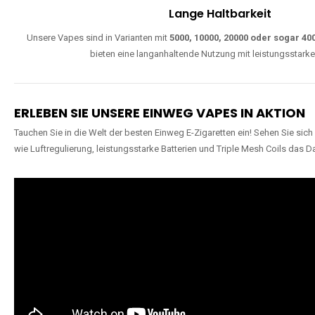
Lange Haltbarkeit
Unsere Vapes sind in Varianten mit
5000, 10000, 20000 oder sogar 4
bieten eine langanhaltende Nutzung mit leistungsstark
ERLEBEN SIE UNSERE EINWEG VAPES IN AKTION
Tauchen Sie in die Welt der besten Einweg E-Zigaretten ein! Sehen Sie si
wie Luftregulierung, leistungsstarke Batterien und Triple Mesh Coils das D