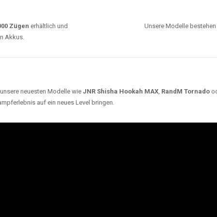
0000 Zügen
erhältlich und
Unsere Modelle bestehen a
en Akkus.
ch unsere neuesten Modelle wie
JNR Shisha Hookah MAX
,
RandM Tornado
o
ampferlebnis auf ein neues Level bringen.