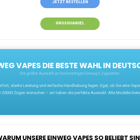
JETZT BESTELLEN
GROSSHANDEL
EG VAPES DIE BESTE WAHL IN DEUTS
Die größte Auswahl an hochwertigen Einweg E-Zigaretten.
mfort, starke Leistung und einfache Handhabung legen. Egal, ob Sie eine Va
r 20000 Zügen wünschen – wir haben die perfekte Auswahl. Alle Modelle biet
ARUM UNSERE EINWEG VAPES SO BELIEBT SI