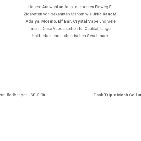
Unsere Auswahl umfasst die besten Einweg E-
Zigaretten von bekannten Marken wie
JNR
,
RandM
,
Adalya
,
Mosmo
,
Elf Bar
,
Crystal Vape
und viele
mehr. Diese Vapes stehen für Qualität, lange
Haltbarkeit und authentischen Geschmack.
deraufladbar per USB-C für
Dank
Triple Mesh Coil
un