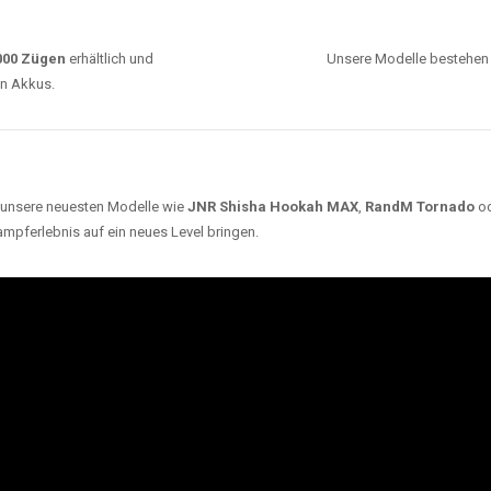
0000 Zügen
erhältlich und
Unsere Modelle bestehen a
en Akkus.
ch unsere neuesten Modelle wie
JNR Shisha Hookah MAX
,
RandM Tornado
o
ampferlebnis auf ein neues Level bringen.