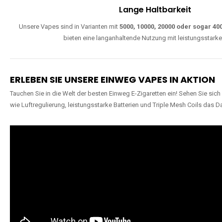
Lange Haltbarkeit
Unsere Vapes sind in Varianten mit
5000, 10000, 20000 oder sogar 4
bieten eine langanhaltende Nutzung mit leistungsstark
ERLEBEN SIE UNSERE EINWEG VAPES IN AKTION
Tauchen Sie in die Welt der besten Einweg E-Zigaretten ein! Sehen Sie si
wie Luftregulierung, leistungsstarke Batterien und Triple Mesh Coils das D