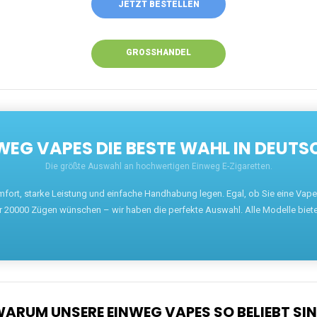
JETZT BESTELLEN
GROSSHANDEL
EG VAPES DIE BESTE WAHL IN DEUTS
Die größte Auswahl an hochwertigen Einweg E-Zigaretten.
mfort, starke Leistung und einfache Handhabung legen. Egal, ob Sie eine Va
r 20000 Zügen wünschen – wir haben die perfekte Auswahl. Alle Modelle biet
ARUM UNSERE EINWEG VAPES SO BELIEBT SI