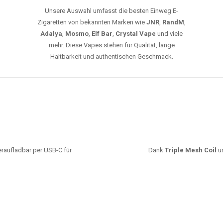
Unsere Auswahl umfasst die besten Einweg E-
Zigaretten von bekannten Marken wie
JNR
,
RandM
,
Adalya
,
Mosmo
,
Elf Bar
,
Crystal Vape
und viele
mehr. Diese Vapes stehen für Qualität, lange
Haltbarkeit und authentischen Geschmack.
deraufladbar per USB-C für
Dank
Triple Mesh Coil
un