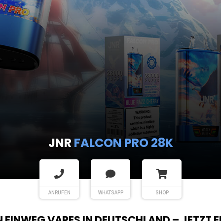
JNR
FALCON PRO 28K
ANRUFEN
WHATSAPP
SHOP
EN EINWEG VAPES IN DEUTSCHLAND – JETZT 