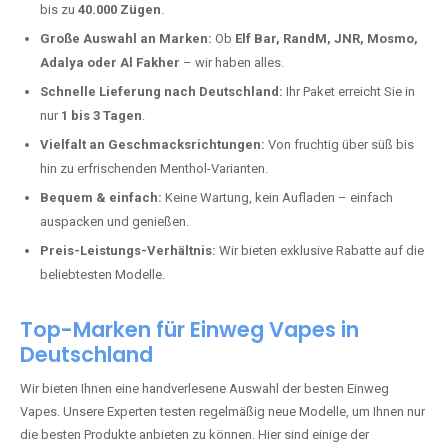
Döttesfeld kaufen?
Deutschland erlebt einen regelrechten Boom der Einweg E-Zigaretten.
In Städten wie
Döttesfeld
setzen immer mehr Dampfer auf moderne
Vapes mit hoher Kapazität, intensiven Aromen und einer einfachen
Handhabung. Hier sind die wichtigsten Gründe, warum Sie bei uns
bestellen sollten:
Die neuesten Modelle:
Wir führen nur die aktuellsten Vapes mit
bis zu
40.000 Zügen
.
Große Auswahl an Marken:
Ob
Elf Bar, RandM, JNR, Mosmo,
Adalya oder Al Fakher
– wir haben alles.
Schnelle Lieferung nach Deutschland:
Ihr Paket erreicht Sie in
nur
1 bis 3 Tagen
.
Vielfalt an Geschmacksrichtungen:
Von fruchtig über süß bis
hin zu erfrischenden Menthol-Varianten.
Bequem & einfach:
Keine Wartung, kein Aufladen – einfach
auspacken und genießen.
Preis-Leistungs-Verhältnis:
Wir bieten exklusive Rabatte auf die