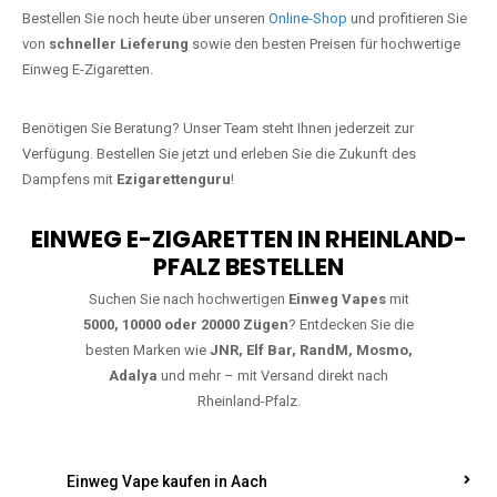
Jetzt Ihre Lieblings-Vape in Döttesfeld
bestellen
Warten Sie nicht länger!
Ezigarettenguru
ist zurück, und wir bringen
Ihnen die besten Einweg Vapes direkt nach Deutschland. Egal, ob Sie
eine JNR Shisha Hookah MAX oder eine Elf Bar 5000
bevorzugen,
wir haben genau das richtige Modell für Sie.
Bestellen Sie noch heute über unseren
Online-Shop
und profitieren Sie
von
schneller Lieferung
sowie den besten Preisen für hochwertige
Einweg E-Zigaretten.
Benötigen Sie Beratung? Unser Team steht Ihnen jederzeit zur
Verfügung. Bestellen Sie jetzt und erleben Sie die Zukunft des
Dampfens mit
Ezigarettenguru
!
EINWEG E-ZIGARETTEN IN RHEINLAND-
PFALZ BESTELLEN