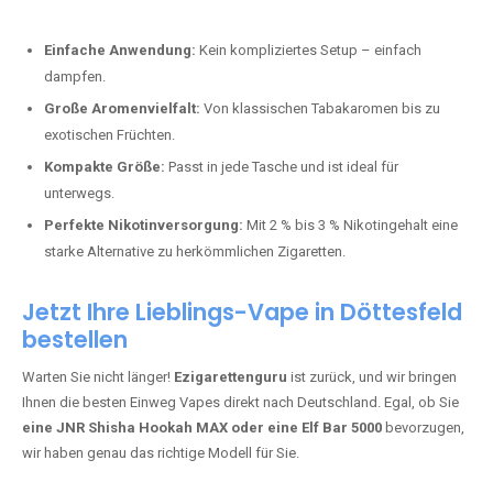
Perfekt für alle, die lange dampfen möchten.
Bester Einweg Vape mit 20000 Zügen:
JNR Shisha Hookah
MAX
– Shisha-Flair für unterwegs.
Warum sind Einweg Vapes so beliebt?
Die Nachfrage nach Einweg E-Zigaretten in Deutschland wächst rasant.
Gründe dafür sind:
Einfache Anwendung:
Kein kompliziertes Setup – einfach
dampfen.
Große Aromenvielfalt:
Von klassischen Tabakaromen bis zu
exotischen Früchten.
Kompakte Größe:
Passt in jede Tasche und ist ideal für
unterwegs.
Perfekte Nikotinversorgung:
Mit 2 % bis 3 % Nikotingehalt eine
starke Alternative zu herkömmlichen Zigaretten.