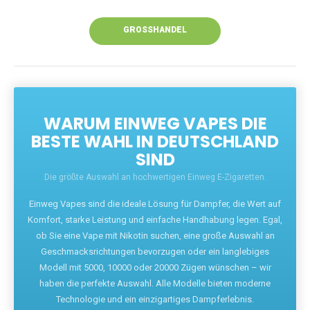
Unsere Vapes bieten intensiven Geschmack,
leistungsstarke Akkus und eine Vielzahl von
Aromen. Dank unseres schnellen Versands aus
Europa ist die Lieferung in Deutschland innerhalb
weniger Tage gewährleistet.
JETZT BESTELLEN
GROSSHANDEL
WARUM EINWEG VAPES DIE
BESTE WAHL IN DEUTSCHLAND
SIND