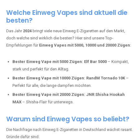
Adalya Einweg Vapes:
Perfekt für Fans von Premium-Shisha-
Tabak.
Fumot Tornado Music 30K:
Einweg Vape mit integriertem
Lautsprecher für ein einzigartiges Erlebnis.
Vozol Star 10K:
Hochwertige Verarbeitung, starke
Nikotindosierung.
Crystal Pro 15K:
Elegantes Design und satte Dampfproduktion.
Welche Einweg Vapes sind aktuell die
besten?
Das Jahr
2024
bringt viele neue Einweg E-Zigaretten auf den Markt,
doch welche sind wirklich die besten? Hier sind unsere Top-
Empfehlungen für
Einweg Vapes mit 5000, 10000 und 20000 Zügen
:
Bester Einweg Vape mit 5000 Zügen:
Elf Bar 5000
– Kompakt,
stark und perfekt für den Alltag.
Bester Einweg Vape mit 10000 Zügen:
RandM Tornado 10K
–