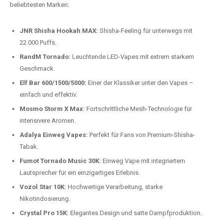
beliebtesten Modelle.
Top-Marken für Einweg Vapes in
Deutschland
Wir bieten Ihnen eine handverlesene Auswahl der besten Einweg
Vapes. Unsere Experten testen regelmäßig neue Modelle, um Ihnen nur
die besten Produkte anbieten zu können. Hier sind einige der
beliebtesten Marken:
JNR Shisha Hookah MAX:
Shisha-Feeling für unterwegs mit
22.000 Puffs.
RandM Tornado:
Leuchtende LED-Vapes mit extrem starkem
Geschmack.
Elf Bar 600/1500/5000:
Einer der Klassiker unter den Vapes –
einfach und effektiv.
Mosmo Storm X Max:
Fortschrittliche Mesh-Technologie für
intensivere Aromen.