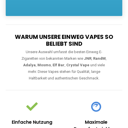
Die größte Auswahl an hochwertigen Einweg E-Zigaretten.
Einweg Vapes sind die ideale Lösung für Dampfer, die Wert auf
Komfort, starke Leistung und einfache Handhabung legen. Egal,
ob Sie eine Vape mit Nikotin suchen, eine große Auswahl an
Geschmacksrichtungen bevorzugen oder ein langlebiges
Modell mit 5000, 10000 oder 20000 Zügen wünschen – wir
haben die perfekte Auswahl. Alle Modelle bieten moderne
Technologie und ein einzigartiges Dampferlebnis.
WARUM UNSERE EINWEG VAPES SO
BELIEBT SIND
Unsere Auswahl umfasst die besten Einweg E-
Zigaretten von bekannten Marken wie
JNR
,
RandM
,
Adalya
,
Mosmo
,
Elf Bar
,
Crystal Vape
und viele
mehr. Diese Vapes stehen für Qualität, lange