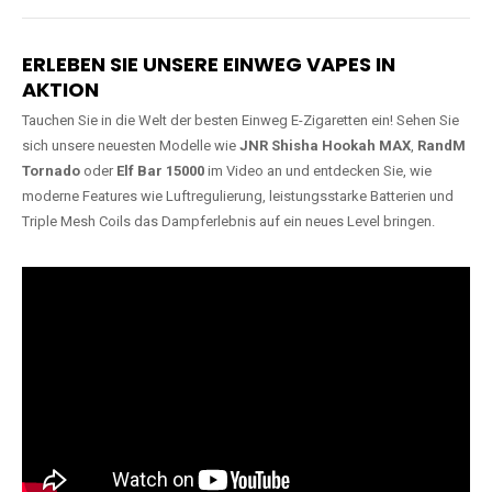
Lange Haltbarkeit
Hochwertige
Verarbeitung
Unsere Vapes sind in Varianten
mit
5000, 10000, 20000 oder
Unsere Modelle bestehen aus
sogar 40000 Zügen
erhältlich
robusten Materialien und
und bieten eine langanhaltende
garantieren ein sicheres,
Nutzung mit leistungsstarken
zuverlässiges und intensives
Akkus.
Dampferlebnis.
ERLEBEN SIE UNSERE EINWEG VAPES IN
AKTION
Tauchen Sie in die Welt der besten Einweg E-Zigaretten ein! Sehen Sie
sich unsere neuesten Modelle wie
JNR Shisha Hookah MAX
,
RandM
Tornado
oder
Elf Bar 15000
im Video an und entdecken Sie, wie
moderne Features wie Luftregulierung, leistungsstarke Batterien und
Triple Mesh Coils das Dampferlebnis auf ein neues Level bringen.