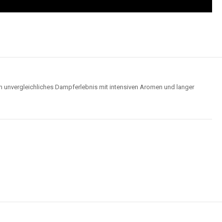
Wolken für ein optimales Dampferlebnis.
Hochwertige Verarbeitung
us robusten Materialien und garantieren ein sicheres, zuverlässiges und
intensives Dampferlebnis.
der
Elf Bar 15000
im Video an und entdecken Sie, wie moderne Features