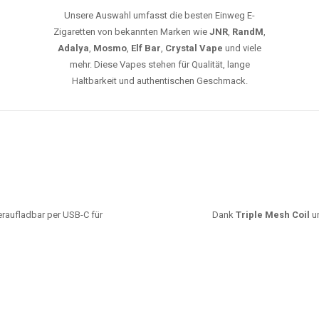
leistungsstarke Akkus und eine Vielzahl von
Aromen. Dank unseres schnellen Versands aus
Europa ist die Lieferung in Deutschland innerhalb
weniger Tage gewährleistet.
JETZT BESTELLEN
GROSSHANDEL
EG VAPES DIE BESTE WAHL IN DEUTS
Die größte Auswahl an hochwertigen Einweg E-Zigaretten.
mfort, starke Leistung und einfache Handhabung legen. Egal, ob Sie eine Va
r 20000 Zügen wünschen – wir haben die perfekte Auswahl. Alle Modelle biet