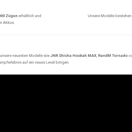
ARUM UNSERE EINWEG VAPES SO BELIEBT SI
Unsere Auswahl umfasst die besten Einweg E-
Zigaretten von bekannten Marken wie
JNR
,
RandM
,
Adalya
,
Mosmo
,
Elf Bar
,
Crystal Vape
und viele
mehr. Diese Vapes stehen für Qualität, lange
Haltbarkeit und authentischen Geschmack.
deraufladbar per USB-C für
Dank
Triple Mesh Coil
un