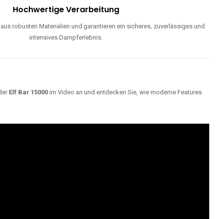
ND
Maximale Dampfentwicklung
d einstellbarer Luftzufuhr liefern unsere Modelle dichte, geschmackvolle