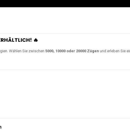
0000 Zügen
erhältlich und
Unsere Modelle bestehen a
en Akkus.
ch unsere neuesten Modelle wie
JNR Shisha Hookah MAX
,
RandM Tornado
o
ampferlebnis auf ein neues Level bringen.