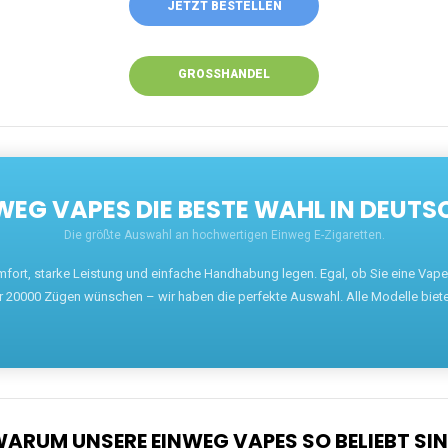
ANRUFEN
WHATSAPP
SHOP
EN EINWEG VAPES IN DEUTSCHLAND – JETZT 
Willkommen auf ezigarettenguru.com, der Plattform
für Einweg Vapes in Deutschland. Seit 2013 ist
unser Ziel, Dampfern die besten Einweg E-
Zigaretten anzubieten. Wir führen eine breite
Auswahl an renommierten Marken wie JNR, RandM,
Adalya, Mosmo, AirMez, Ghost Pro et bien d'autres.
Wer eine günstige Einweg Vape mit 5000, 10000
oder 20000 Zügen sucht, findet hier die besten
Angebote.
Unsere Vapes bieten intensiven Geschmack,