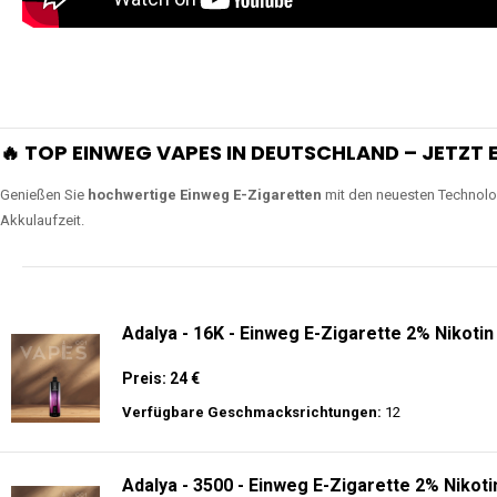
extra lange Nutzung.
Lange Haltbarkeit
Unsere Vapes sind in Varianten mit
5000, 10000, 20000 oder sogar 4
bieten eine langanhaltende Nutzung mit leistungsstark
ERLEBEN SIE UNSERE EINWEG VAPES IN AKTION
Tauchen Sie in die Welt der besten Einweg E-Zigaretten ein! Sehen Sie si
wie Luftregulierung, leistungsstarke Batterien und Triple Mesh Coils das D