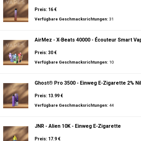
🔥 TOP EINWEG VAPES IN DEUTSCHLAND – JETZT E
Genießen Sie
hochwertige Einweg E-Zigaretten
mit den neuesten Technolo
Akkulaufzeit.
Adalya - 16K - Einweg E-Zigarette 2% Nikotin