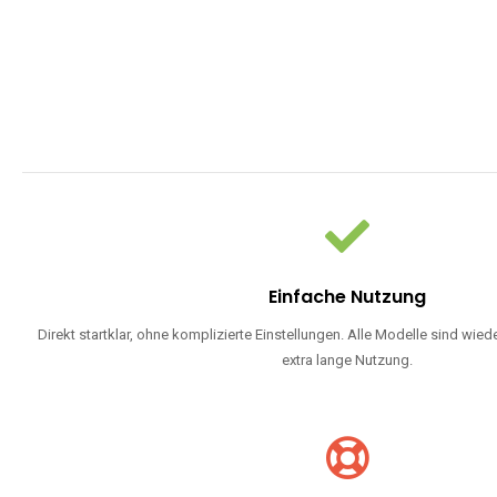
WARUM EINW
Einweg Vapes sind die ideale Lösung für Dampfer, die Wert auf Ko
bevorzugen oder ein langlebiges Modell mit 5000, 10000 ode