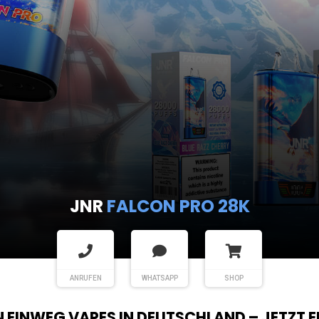
JNR
FALCON PRO 28K
ANRUFEN
WHATSAPP
SHOP
EN EINWEG VAPES IN DEUTSCHLAND – JETZT 