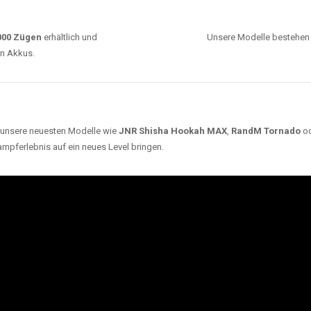
0000 Zügen
erhältlich und
Unsere Modelle bestehen a
en Akkus.
ch unsere neuesten Modelle wie
JNR Shisha Hookah MAX
,
RandM Tornado
o
ampferlebnis auf ein neues Level bringen.