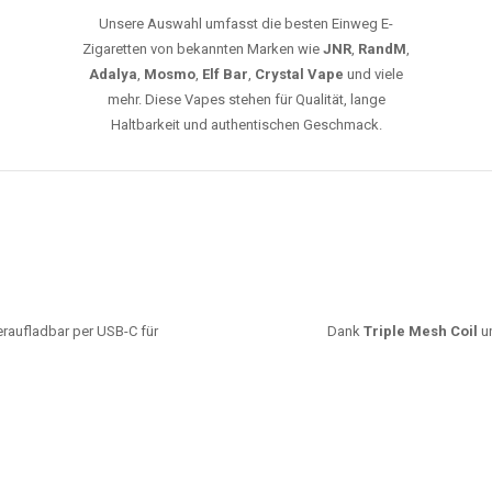
Unsere Auswahl umfasst die besten Einweg E-
Zigaretten von bekannten Marken wie
JNR
,
RandM
,
Adalya
,
Mosmo
,
Elf Bar
,
Crystal Vape
und viele
mehr. Diese Vapes stehen für Qualität, lange
Haltbarkeit und authentischen Geschmack.
deraufladbar per USB-C für
Dank
Triple Mesh Coil
un