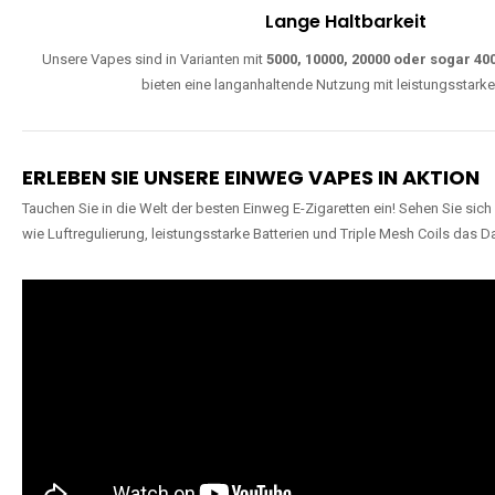
Lange Haltbarkeit
Unsere Vapes sind in Varianten mit
5000, 10000, 20000 oder sogar 4
bieten eine langanhaltende Nutzung mit leistungsstark
ERLEBEN SIE UNSERE EINWEG VAPES IN AKTION
Tauchen Sie in die Welt der besten Einweg E-Zigaretten ein! Sehen Sie si
wie Luftregulierung, leistungsstarke Batterien und Triple Mesh Coils das D