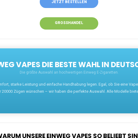
JETZT BESTELLEN
GROSSHANDEL
EG VAPES DIE BESTE WAHL IN DEUTS
Die größte Auswahl an hochwertigen Einweg E-Zigaretten.
mfort, starke Leistung und einfache Handhabung legen. Egal, ob Sie eine Va
r 20000 Zügen wünschen – wir haben die perfekte Auswahl. Alle Modelle biet
ARUM UNSERE EINWEG VAPES SO BELIEBT SI