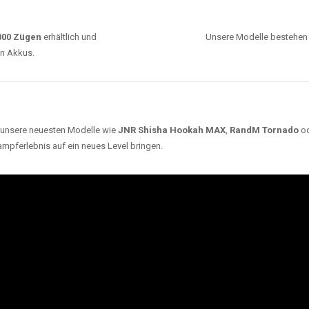
0000 Zügen
erhältlich und
Unsere Modelle bestehen a
en Akkus.
ch unsere neuesten Modelle wie
JNR Shisha Hookah MAX
,
RandM Tornado
o
ampferlebnis auf ein neues Level bringen.