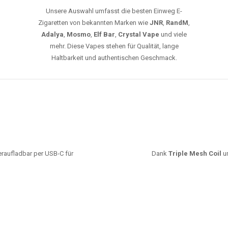
Unsere Auswahl umfasst die besten Einweg E-
Zigaretten von bekannten Marken wie
JNR
,
RandM
,
Adalya
,
Mosmo
,
Elf Bar
,
Crystal Vape
und viele
mehr. Diese Vapes stehen für Qualität, lange
Haltbarkeit und authentischen Geschmack.
deraufladbar per USB-C für
Dank
Triple Mesh Coil
un