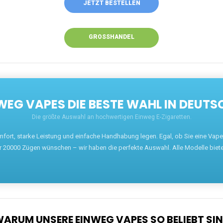
JETZT BESTELLEN
GROSSHANDEL
EG VAPES DIE BESTE WAHL IN DEUTS
Die größte Auswahl an hochwertigen Einweg E-Zigaretten.
mfort, starke Leistung und einfache Handhabung legen. Egal, ob Sie eine Va
r 20000 Zügen wünschen – wir haben die perfekte Auswahl. Alle Modelle biet
ARUM UNSERE EINWEG VAPES SO BELIEBT SI