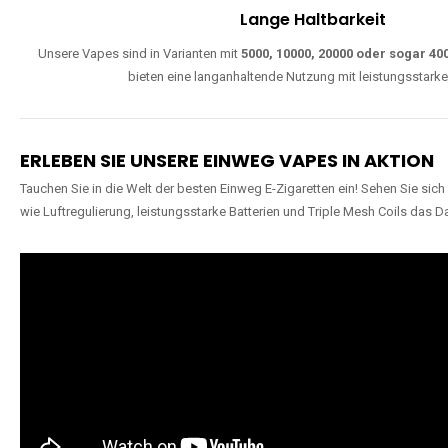
Lange Haltbarkeit
Unsere Vapes sind in Varianten mit
5000, 10000, 20000 oder sogar 4
bieten eine langanhaltende Nutzung mit leistungsstark
ERLEBEN SIE UNSERE EINWEG VAPES IN AKTION
Tauchen Sie in die Welt der besten Einweg E-Zigaretten ein! Sehen Sie si
wie Luftregulierung, leistungsstarke Batterien und Triple Mesh Coils das D