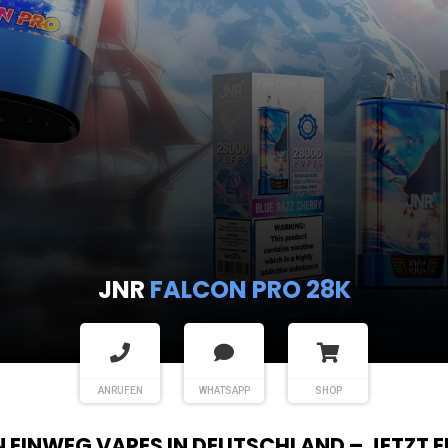
JNR
FALCON PRO 28K
ANRUFEN
WHATSAPP
SHOP
EN EINWEG VAPES IN DEUTSCHLAND – JETZT 