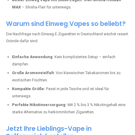
Perfekt für alle, die lange dampfen möchten.
Bester Einweg Vape mit 20000 Zügen:
JNR Shisha Hookah
MAX
– Shisha-Flair für unterwegs.
Warum sind Einweg Vapes so beliebt?
Die Nachfrage nach Einweg E-Zigaretten in Deutschland wächst rasant.
Gründe dafür sind:
Einfache Anwendung:
Kein kompliziertes Setup – einfach
dampfen.
Große Aromenvielfalt:
Von klassischen Tabakaromen bis zu
exotischen Früchten.
Kompakte Größe:
Passt in jede Tasche und ist ideal für
unterwegs.
Perfekte Nikotinversorgung:
Mit 2 % bis 3 % Nikotingehalt eine
starke Alternative zu herkömmlichen Zigaretten.