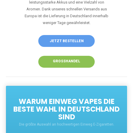
Unsere Vapes bieten intensiven Geschmack,
leistungsstarke Akkus und eine Vielzahl von
Aromen. Dank unseres schnellen Versands aus
Europa ist die Lieferung in Deutschland innerhalb
weniger Tage gewährleistet.
JETZT BESTELLEN
GROSSHANDEL
WARUM EINWEG VAPES DIE
BESTE WAHL IN DEUTSCHLAND
SIND