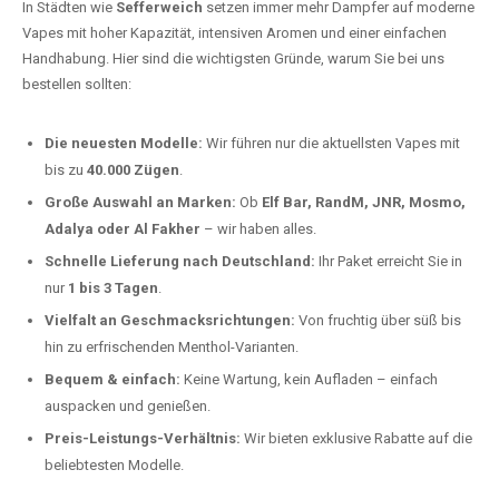
Deutschland erlebt einen regelrechten Boom der Einweg E-Zigaretten.
In Städten wie
Sefferweich
setzen immer mehr Dampfer auf moderne
Vapes mit hoher Kapazität, intensiven Aromen und einer einfachen
Handhabung. Hier sind die wichtigsten Gründe, warum Sie bei uns
bestellen sollten:
Die neuesten Modelle:
Wir führen nur die aktuellsten Vapes mit
bis zu
40.000 Zügen
.
Große Auswahl an Marken:
Ob
Elf Bar, RandM, JNR, Mosmo,
Adalya oder Al Fakher
– wir haben alles.
Schnelle Lieferung nach Deutschland:
Ihr Paket erreicht Sie in
nur
1 bis 3 Tagen
.
Vielfalt an Geschmacksrichtungen:
Von fruchtig über süß bis
hin zu erfrischenden Menthol-Varianten.
Bequem & einfach:
Keine Wartung, kein Aufladen – einfach
auspacken und genießen.
Preis-Leistungs-Verhältnis:
Wir bieten exklusive Rabatte auf die