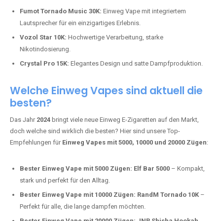
Adalya Einweg Vapes:
Perfekt für Fans von Premium-Shisha-
Tabak.
Fumot Tornado Music 30K:
Einweg Vape mit integriertem
Lautsprecher für ein einzigartiges Erlebnis.
Vozol Star 10K:
Hochwertige Verarbeitung, starke
Nikotindosierung.
Crystal Pro 15K:
Elegantes Design und satte Dampfproduktion.
Welche Einweg Vapes sind aktuell die
besten?
Das Jahr
2024
bringt viele neue Einweg E-Zigaretten auf den Markt,
doch welche sind wirklich die besten? Hier sind unsere Top-
Empfehlungen für
Einweg Vapes mit 5000, 10000 und 20000 Zügen
:
Bester Einweg Vape mit 5000 Zügen:
Elf Bar 5000
– Kompakt,
stark und perfekt für den Alltag.
Bester Einweg Vape mit 10000 Zügen:
RandM Tornado 10K
–