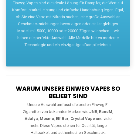
Die größte Auswahl an hochwertigen Einweg E-Zigaretten.
Einweg Vapes sind die ideale Lösung für Dampfer, die Wert auf
Komfort, starke Leistung und einfache Handhabung legen. Egal,
ob Sie eine Vape mit Nikotin suchen, eine große Auswahl an
Geschmacksrichtungen bevorzugen oder ein langlebiges
Modell mit 5000, 10000 oder 20000 Zügen wünschen – wir
haben die perfekte Auswahl. Alle Modelle bieten moderne
Technologie und ein einzigartiges Dampferlebnis.
WARUM UNSERE EINWEG VAPES SO
BELIEBT SIND
Unsere Auswahl umfasst die besten Einweg E-
Zigaretten von bekannten Marken wie
JNR
,
RandM
,
Adalya
,
Mosmo
,
Elf Bar
,
Crystal Vape
und viele
mehr. Diese Vapes stehen für Qualität, lange