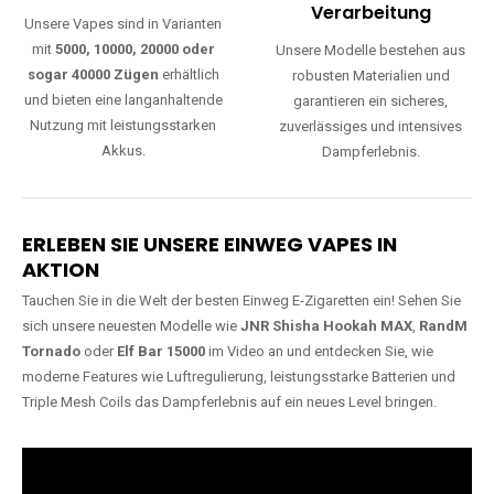
Lange Haltbarkeit
Hochwertige
Verarbeitung
Unsere Vapes sind in Varianten
mit
5000, 10000, 20000 oder
Unsere Modelle bestehen aus
sogar 40000 Zügen
erhältlich
robusten Materialien und
und bieten eine langanhaltende
garantieren ein sicheres,
Nutzung mit leistungsstarken
zuverlässiges und intensives
Akkus.
Dampferlebnis.
ERLEBEN SIE UNSERE EINWEG VAPES IN
AKTION
Tauchen Sie in die Welt der besten Einweg E-Zigaretten ein! Sehen Sie
sich unsere neuesten Modelle wie
JNR Shisha Hookah MAX
,
RandM
Tornado
oder
Elf Bar 15000
im Video an und entdecken Sie, wie
moderne Features wie Luftregulierung, leistungsstarke Batterien und
Triple Mesh Coils das Dampferlebnis auf ein neues Level bringen.