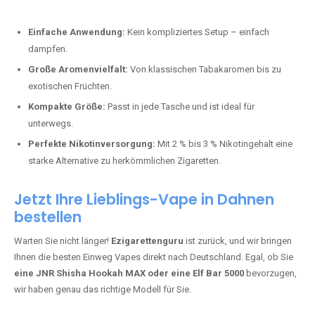
Perfekt für alle, die lange dampfen möchten.
Bester Einweg Vape mit 20000 Zügen:
JNR Shisha Hookah
MAX
– Shisha-Flair für unterwegs.
Warum sind Einweg Vapes so beliebt?
Die Nachfrage nach Einweg E-Zigaretten in Deutschland wächst rasant.
Gründe dafür sind:
Einfache Anwendung:
Kein kompliziertes Setup – einfach
dampfen.
Große Aromenvielfalt:
Von klassischen Tabakaromen bis zu
exotischen Früchten.
Kompakte Größe:
Passt in jede Tasche und ist ideal für
unterwegs.
Perfekte Nikotinversorgung:
Mit 2 % bis 3 % Nikotingehalt eine
starke Alternative zu herkömmlichen Zigaretten.