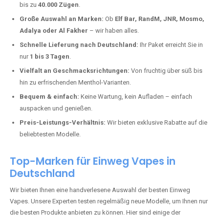
Dahnen kaufen?
Deutschland erlebt einen regelrechten Boom der Einweg E-Zigaretten.
In Städten wie
Dahnen
setzen immer mehr Dampfer auf moderne
Vapes mit hoher Kapazität, intensiven Aromen und einer einfachen
Handhabung. Hier sind die wichtigsten Gründe, warum Sie bei uns
bestellen sollten:
Die neuesten Modelle:
Wir führen nur die aktuellsten Vapes mit
bis zu
40.000 Zügen
.
Große Auswahl an Marken:
Ob
Elf Bar, RandM, JNR, Mosmo,
Adalya oder Al Fakher
– wir haben alles.
Schnelle Lieferung nach Deutschland:
Ihr Paket erreicht Sie in
nur
1 bis 3 Tagen
.
Vielfalt an Geschmacksrichtungen:
Von fruchtig über süß bis
hin zu erfrischenden Menthol-Varianten.
Bequem & einfach:
Keine Wartung, kein Aufladen – einfach
auspacken und genießen.
Preis-Leistungs-Verhältnis:
Wir bieten exklusive Rabatte auf die