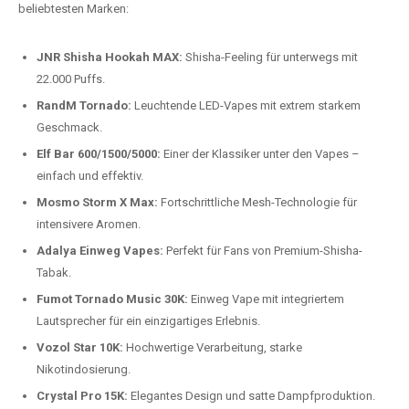
beliebtesten Modelle.
Top-Marken für Einweg Vapes in
Deutschland
Wir bieten Ihnen eine handverlesene Auswahl der besten Einweg
Vapes. Unsere Experten testen regelmäßig neue Modelle, um Ihnen nur
die besten Produkte anbieten zu können. Hier sind einige der
beliebtesten Marken:
JNR Shisha Hookah MAX:
Shisha-Feeling für unterwegs mit
22.000 Puffs.
RandM Tornado:
Leuchtende LED-Vapes mit extrem starkem
Geschmack.
Elf Bar 600/1500/5000:
Einer der Klassiker unter den Vapes –
einfach und effektiv.
Mosmo Storm X Max:
Fortschrittliche Mesh-Technologie für
intensivere Aromen.