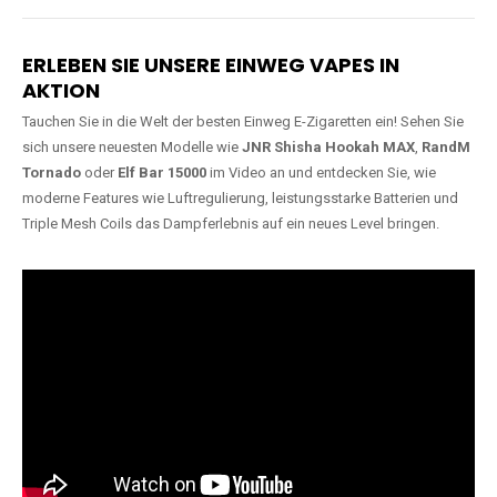
Lange Haltbarkeit
Hochwertige
Verarbeitung
Unsere Vapes sind in Varianten
mit
5000, 10000, 20000 oder
Unsere Modelle bestehen aus
sogar 40000 Zügen
erhältlich
robusten Materialien und
und bieten eine langanhaltende
garantieren ein sicheres,
Nutzung mit leistungsstarken
zuverlässiges und intensives
Akkus.
Dampferlebnis.
ERLEBEN SIE UNSERE EINWEG VAPES IN
AKTION
Tauchen Sie in die Welt der besten Einweg E-Zigaretten ein! Sehen Sie
sich unsere neuesten Modelle wie
JNR Shisha Hookah MAX
,
RandM
Tornado
oder
Elf Bar 15000
im Video an und entdecken Sie, wie
moderne Features wie Luftregulierung, leistungsstarke Batterien und
Triple Mesh Coils das Dampferlebnis auf ein neues Level bringen.