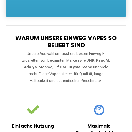
Die größte Auswahl an hochwertigen Einweg E-Zigaretten.
Einweg Vapes sind die ideale Lösung für Dampfer, die Wert auf
Komfort, starke Leistung und einfache Handhabung legen. Egal,
ob Sie eine Vape mit Nikotin suchen, eine große Auswahl an
Geschmacksrichtungen bevorzugen oder ein langlebiges
Modell mit 5000, 10000 oder 20000 Zügen wünschen – wir
haben die perfekte Auswahl. Alle Modelle bieten moderne
Technologie und ein einzigartiges Dampferlebnis.
WARUM UNSERE EINWEG VAPES SO
BELIEBT SIND
Unsere Auswahl umfasst die besten Einweg E-
Zigaretten von bekannten Marken wie
JNR
,
RandM
,
Adalya
,
Mosmo
,
Elf Bar
,
Crystal Vape
und viele
mehr. Diese Vapes stehen für Qualität, lange