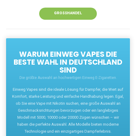
Unsere Vapes bieten intensiven Geschmack,
leistungsstarke Akkus und eine Vielzahl von
Aromen. Dank unseres schnellen Versands aus
Europa ist die Lieferung in Deutschland innerhalb
weniger Tage gewährleistet.
JETZT BESTELLEN
GROSSHANDEL
WARUM EINWEG VAPES DIE
BESTE WAHL IN DEUTSCHLAND
SIND