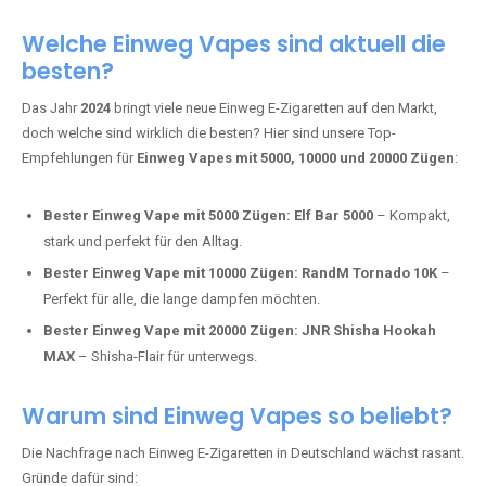
Adalya Einweg Vapes:
Perfekt für Fans von Premium-Shisha-
Tabak.
Fumot Tornado Music 30K:
Einweg Vape mit integriertem
Lautsprecher für ein einzigartiges Erlebnis.
Vozol Star 10K:
Hochwertige Verarbeitung, starke
Nikotindosierung.
Crystal Pro 15K:
Elegantes Design und satte Dampfproduktion.
Welche Einweg Vapes sind aktuell die
besten?
Das Jahr
2024
bringt viele neue Einweg E-Zigaretten auf den Markt,
doch welche sind wirklich die besten? Hier sind unsere Top-
Empfehlungen für
Einweg Vapes mit 5000, 10000 und 20000 Zügen
:
Bester Einweg Vape mit 5000 Zügen:
Elf Bar 5000
– Kompakt,
stark und perfekt für den Alltag.
Bester Einweg Vape mit 10000 Zügen:
RandM Tornado 10K
–