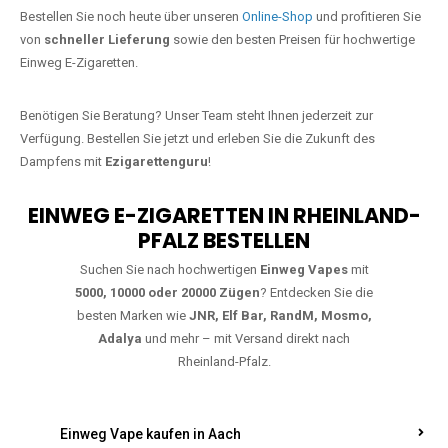
Jetzt Ihre Lieblings-Vape in Dahnen
bestellen
Warten Sie nicht länger!
Ezigarettenguru
ist zurück, und wir bringen
Ihnen die besten Einweg Vapes direkt nach Deutschland. Egal, ob Sie
eine JNR Shisha Hookah MAX oder eine Elf Bar 5000
bevorzugen,
wir haben genau das richtige Modell für Sie.
Bestellen Sie noch heute über unseren
Online-Shop
und profitieren Sie
von
schneller Lieferung
sowie den besten Preisen für hochwertige
Einweg E-Zigaretten.
Benötigen Sie Beratung? Unser Team steht Ihnen jederzeit zur
Verfügung. Bestellen Sie jetzt und erleben Sie die Zukunft des
Dampfens mit
Ezigarettenguru
!
EINWEG E-ZIGARETTEN IN RHEINLAND-
PFALZ BESTELLEN