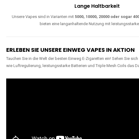
Lange Haltbarkeit
Unsere Vapes sind in Varianten mit
5000, 10000, 20000 oder sogar 4
bieten eine langanhaltende Nutzung mit leistungsstark
ERLEBEN SIE UNSERE EINWEG VAPES IN AKTION
Tauchen Sie in die Welt der besten Einweg E-Zigaretten ein! Sehen Sie si
wie Luftregulierung, leistungsstarke Batterien und Triple Mesh Coils das D