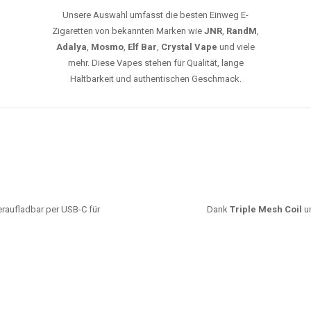
Unsere Auswahl umfasst die besten Einweg E-
Zigaretten von bekannten Marken wie
JNR
,
RandM
,
Adalya
,
Mosmo
,
Elf Bar
,
Crystal Vape
und viele
mehr. Diese Vapes stehen für Qualität, lange
Haltbarkeit und authentischen Geschmack.
deraufladbar per USB-C für
Dank
Triple Mesh Coil
un