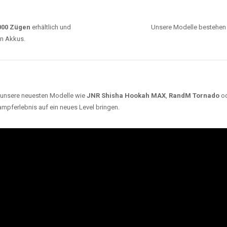
0000 Zügen
erhältlich und
Unsere Modelle bestehen a
en Akkus.
ch unsere neuesten Modelle wie
JNR Shisha Hookah MAX
,
RandM Tornado
o
ampferlebnis auf ein neues Level bringen.