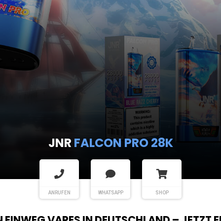
JNR
FALCON PRO 28K
ANRUFEN
WHATSAPP
SHOP
EN EINWEG VAPES IN DEUTSCHLAND – JETZT 