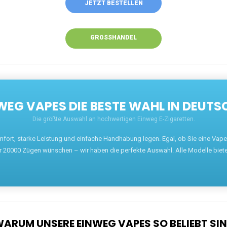
JETZT BESTELLEN
GROSSHANDEL
EG VAPES DIE BESTE WAHL IN DEUTS
Die größte Auswahl an hochwertigen Einweg E-Zigaretten.
mfort, starke Leistung und einfache Handhabung legen. Egal, ob Sie eine Va
r 20000 Zügen wünschen – wir haben die perfekte Auswahl. Alle Modelle biet
ARUM UNSERE EINWEG VAPES SO BELIEBT SI