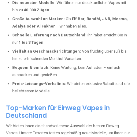
Warum unsere Einweg Vapes in
Erlenbacher Forsthaus kaufen?
Deutschland erlebt einen regelrechten Boom der Einweg E-Zigaretten.
In Städten wie
Erlenbacher Forsthaus
setzen immer mehr Dampfer
auf moderne Vapes mit hoher Kapazität, intensiven Aromen und einer
einfachen Handhabung. Hier sind die wichtigsten Gründe, warum Sie
bei uns bestellen sollten:
Die neuesten Modelle:
Wir führen nur die aktuellsten Vapes mit
bis zu
40.000 Zügen
.
Große Auswahl an Marken:
Ob
Elf Bar, RandM, JNR, Mosmo,
Adalya oder Al Fakher
– wir haben alles.
Schnelle Lieferung nach Deutschland:
Ihr Paket erreicht Sie in
nur
1 bis 3 Tagen
.
Vielfalt an Geschmacksrichtungen:
Von fruchtig über süß bis
hin zu erfrischenden Menthol-Varianten.
Bequem & einfach:
Keine Wartung, kein Aufladen – einfach
auspacken und genießen.