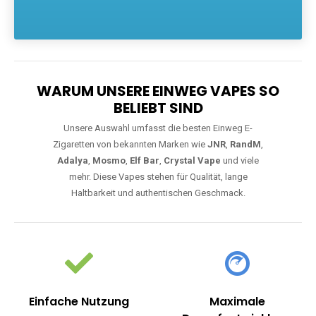
Die größte Auswahl an hochwertigen Einweg E-Zigaretten.
Einweg Vapes sind die ideale Lösung für Dampfer, die Wert auf
Komfort, starke Leistung und einfache Handhabung legen. Egal,
ob Sie eine Vape mit Nikotin suchen, eine große Auswahl an
Geschmacksrichtungen bevorzugen oder ein langlebiges
Modell mit 5000, 10000 oder 20000 Zügen wünschen – wir
haben die perfekte Auswahl. Alle Modelle bieten moderne
Technologie und ein einzigartiges Dampferlebnis.
WARUM UNSERE EINWEG VAPES SO
BELIEBT SIND
Unsere Auswahl umfasst die besten Einweg E-
Zigaretten von bekannten Marken wie
JNR
,
RandM
,
Adalya
,
Mosmo
,
Elf Bar
,
Crystal Vape
und viele
mehr. Diese Vapes stehen für Qualität, lange