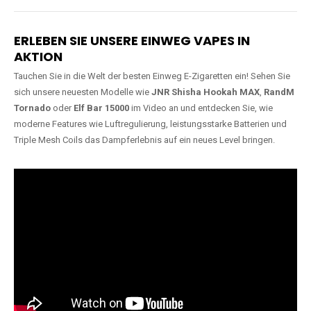
Lange Haltbarkeit
Hochwertige
Verarbeitung
Unsere Vapes sind in Varianten
mit
5000, 10000, 20000 oder
Unsere Modelle bestehen aus
sogar 40000 Zügen
erhältlich
robusten Materialien und
und bieten eine langanhaltende
garantieren ein sicheres,
Nutzung mit leistungsstarken
zuverlässiges und intensives
Akkus.
Dampferlebnis.
ERLEBEN SIE UNSERE EINWEG VAPES IN
AKTION
Tauchen Sie in die Welt der besten Einweg E-Zigaretten ein! Sehen Sie
sich unsere neuesten Modelle wie
JNR Shisha Hookah MAX
,
RandM
Tornado
oder
Elf Bar 15000
im Video an und entdecken Sie, wie
moderne Features wie Luftregulierung, leistungsstarke Batterien und
Triple Mesh Coils das Dampferlebnis auf ein neues Level bringen.