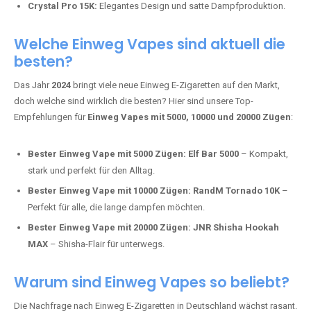
intensivere Aromen.
Adalya Einweg Vapes:
Perfekt für Fans von Premium-Shisha-
Tabak.
Fumot Tornado Music 30K:
Einweg Vape mit integriertem
Lautsprecher für ein einzigartiges Erlebnis.
Vozol Star 10K:
Hochwertige Verarbeitung, starke
Nikotindosierung.
Crystal Pro 15K:
Elegantes Design und satte Dampfproduktion.
Welche Einweg Vapes sind aktuell die
besten?
Das Jahr
2024
bringt viele neue Einweg E-Zigaretten auf den Markt,
doch welche sind wirklich die besten? Hier sind unsere Top-
Empfehlungen für
Einweg Vapes mit 5000, 10000 und 20000 Zügen
:
Bester Einweg Vape mit 5000 Zügen:
Elf Bar 5000
– Kompakt,
stark und perfekt für den Alltag.