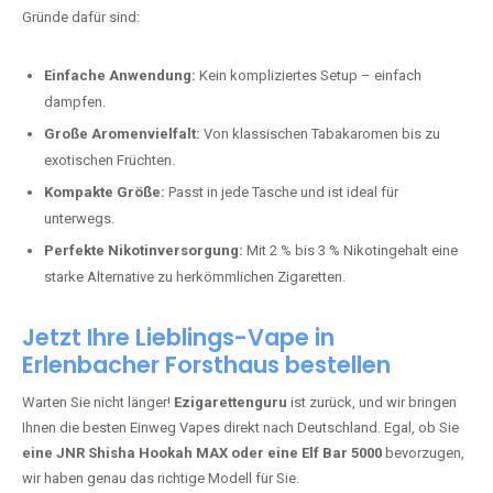
Bester Einweg Vape mit 10000 Zügen:
RandM Tornado 10K
–
Perfekt für alle, die lange dampfen möchten.
Bester Einweg Vape mit 20000 Zügen:
JNR Shisha Hookah
MAX
– Shisha-Flair für unterwegs.
Warum sind Einweg Vapes so beliebt?
Die Nachfrage nach Einweg E-Zigaretten in Deutschland wächst rasant.
Gründe dafür sind:
Einfache Anwendung:
Kein kompliziertes Setup – einfach
dampfen.
Große Aromenvielfalt:
Von klassischen Tabakaromen bis zu
exotischen Früchten.
Kompakte Größe:
Passt in jede Tasche und ist ideal für
unterwegs.
Perfekte Nikotinversorgung:
Mit 2 % bis 3 % Nikotingehalt eine
starke Alternative zu herkömmlichen Zigaretten.