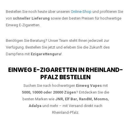
Jetzt Ihre Lieblings-Vape in
Erlenbacher Forsthaus bestellen
Warten Sie nicht länger!
Ezigarettenguru
ist zurück, und wir bringen
Ihnen die besten Einweg Vapes direkt nach Deutschland. Egal, ob Sie
eine JNR Shisha Hookah MAX oder eine Elf Bar 5000
bevorzugen,
wir haben genau das richtige Modell für Sie.
Bestellen Sie noch heute über unseren
Online-Shop
und profitieren Sie
von
schneller Lieferung
sowie den besten Preisen für hochwertige
Einweg E-Zigaretten.
Benötigen Sie Beratung? Unser Team steht Ihnen jederzeit zur
Verfügung. Bestellen Sie jetzt und erleben Sie die Zukunft des
Dampfens mit
Ezigarettenguru
!
EINWEG E-ZIGARETTEN IN RHEINLAND-