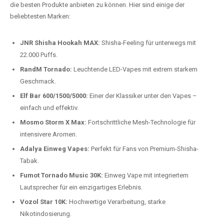
Preis-Leistungs-Verhältnis:
Wir bieten exklusive Rabatte auf die
beliebtesten Modelle.
Top-Marken für Einweg Vapes in
Deutschland
Wir bieten Ihnen eine handverlesene Auswahl der besten Einweg
Vapes. Unsere Experten testen regelmäßig neue Modelle, um Ihnen nur
die besten Produkte anbieten zu können. Hier sind einige der
beliebtesten Marken:
JNR Shisha Hookah MAX:
Shisha-Feeling für unterwegs mit
22.000 Puffs.
RandM Tornado:
Leuchtende LED-Vapes mit extrem starkem
Geschmack.
Elf Bar 600/1500/5000:
Einer der Klassiker unter den Vapes –
einfach und effektiv.
Mosmo Storm X Max:
Fortschrittliche Mesh-Technologie für