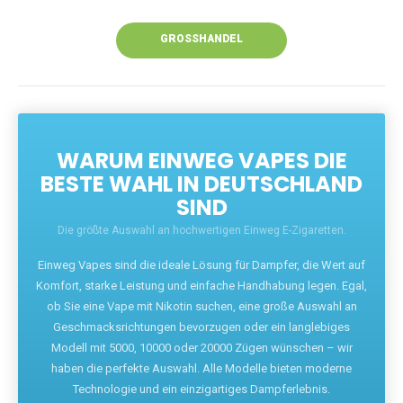
Unsere Vapes bieten intensiven Geschmack,
leistungsstarke Akkus und eine Vielzahl von
Aromen. Dank unseres schnellen Versands aus
Europa ist die Lieferung in Deutschland innerhalb
weniger Tage gewährleistet.
JETZT BESTELLEN
GROSSHANDEL
WARUM EINWEG VAPES DIE
BESTE WAHL IN DEUTSCHLAND
SIND