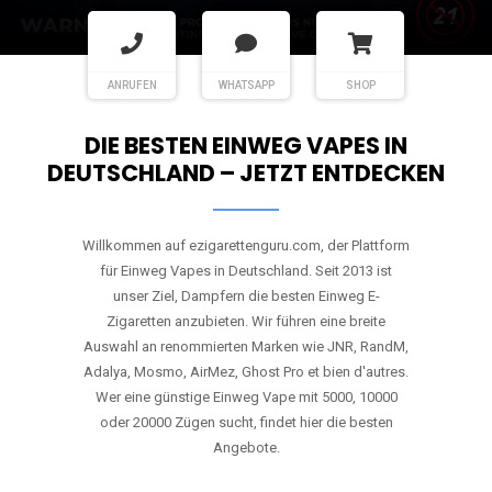
ANRUFEN
WHATSAPP
SHOP
DIE BESTEN EINWEG VAPES IN
DEUTSCHLAND – JETZT ENTDECKEN
Willkommen auf ezigarettenguru.com, der Plattform
für Einweg Vapes in Deutschland. Seit 2013 ist
unser Ziel, Dampfern die besten Einweg E-
Zigaretten anzubieten. Wir führen eine breite
Auswahl an renommierten Marken wie JNR, RandM,
Adalya, Mosmo, AirMez, Ghost Pro et bien d'autres.
Wer eine günstige Einweg Vape mit 5000, 10000
oder 20000 Zügen sucht, findet hier die besten
Angebote.