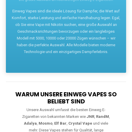
Die größte Auswahl an hochwertigen Einweg E-Zigaretten.
Einweg Vapes sind die ideale Lösung für Dampfer, die Wert auf
Komfort, starke Leistung und einfache Handhabung legen. Egal,
ob Sie eine Vape mit Nikotin suchen, eine große Auswahl an
Geschmacksrichtungen bevorzugen oder ein langlebiges
Modell mit 5000, 10000 oder 20000 Zügen wünschen – wir
haben die perfekte Auswahl. Alle Modelle bieten moderne
Technologie und ein einzigartiges Dampferlebnis.
WARUM UNSERE EINWEG VAPES SO
BELIEBT SIND
Unsere Auswahl umfasst die besten Einweg E-
Zigaretten von bekannten Marken wie
JNR
,
RandM
,
Adalya
,
Mosmo
,
Elf Bar
,
Crystal Vape
und viele
mehr. Diese Vapes stehen für Qualität, lange