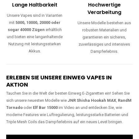
Lange Haltbarkeit
Hochwertige
Verarbeitung
Unsere Vapes sind in Varianten
mit
5000, 10000, 20000 oder
Unsere Modelle bestehen aus
sogar 40000 Zügen
erhältlich
robusten Materialien und
und bieten eine langanhaltende
garantieren ein sicheres,
Nutzung mit leistungsstarken
zuverlässiges und intensives
Akkus.
Dampferlebnis.
ERLEBEN SIE UNSERE EINWEG VAPES IN
AKTION
Tauchen Sie in die Welt der besten Einweg E-Zigaretten ein! Sehen Sie
sich unsere neuesten Modelle wie
JNR Shisha Hookah MAX
,
RandM
Tornado
oder
Elf Bar 15000
im Video an und entdecken Sie, wie
moderne Features wie Luftregulierung, leistungsstarke Batterien und
Triple Mesh Coils das Dampferlebnis auf ein neues Level bringen.