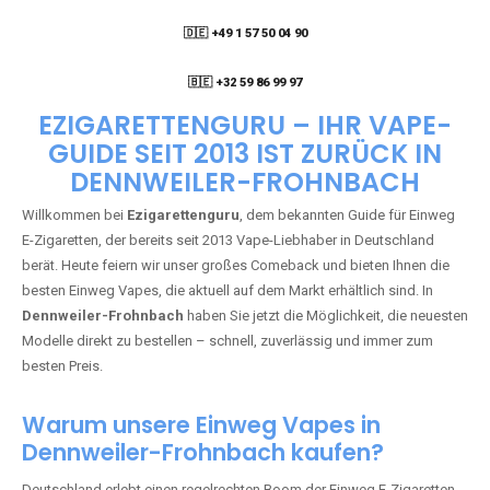
🇩🇪 +49 1 57 50 04 90
05
🇧🇪 +32 59 86 99 97
EZIGARETTENGURU – IHR VAPE-
GUIDE SEIT 2013 IST ZURÜCK IN
DENNWEILER-FROHNBACH
Willkommen bei
Ezigarettenguru
, dem bekannten Guide für Einweg
E-Zigaretten, der bereits seit 2013 Vape-Liebhaber in Deutschland
berät. Heute feiern wir unser großes Comeback und bieten Ihnen die
besten Einweg Vapes, die aktuell auf dem Markt erhältlich sind. In
Dennweiler-Frohnbach
haben Sie jetzt die Möglichkeit, die neuesten
Modelle direkt zu bestellen – schnell, zuverlässig und immer zum
besten Preis.
Warum unsere Einweg Vapes in
Dennweiler-Frohnbach kaufen?
Deutschland erlebt einen regelrechten Boom der Einweg E-Zigaretten.