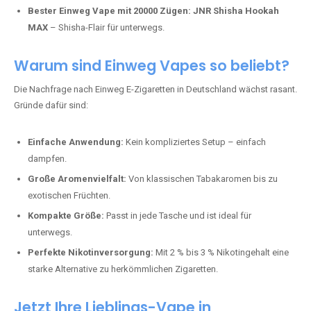
Bester Einweg Vape mit 20000 Zügen:
JNR Shisha Hookah
MAX
– Shisha-Flair für unterwegs.
Warum sind Einweg Vapes so beliebt?
Die Nachfrage nach Einweg E-Zigaretten in Deutschland wächst rasant.
Gründe dafür sind:
Einfache Anwendung:
Kein kompliziertes Setup – einfach
dampfen.
Große Aromenvielfalt:
Von klassischen Tabakaromen bis zu
exotischen Früchten.
Kompakte Größe:
Passt in jede Tasche und ist ideal für
unterwegs.
Perfekte Nikotinversorgung:
Mit 2 % bis 3 % Nikotingehalt eine
starke Alternative zu herkömmlichen Zigaretten.
Jetzt Ihre Lieblings-Vape in