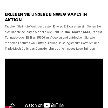
Lange Haltbarkeit
Hochwertige
Verarbeitung
Unsere Vapes sind in Varianten
mit
5000, 10000, 20000 oder
Unsere Modelle bestehen aus
sogar 40000 Zügen
erhältlich
robusten Materialien und
und bieten eine langanhaltende
garantieren ein sicheres,
Nutzung mit leistungsstarken
zuverlässiges und intensives
Akkus.
Dampferlebnis.
ERLEBEN SIE UNSERE EINWEG VAPES IN
AKTION
Tauchen Sie in die Welt der besten Einweg E-Zigaretten ein! Sehen Sie
sich unsere neuesten Modelle wie
JNR Shisha Hookah MAX
,
RandM
Tornado
oder
Elf Bar 15000
im Video an und entdecken Sie, wie
moderne Features wie Luftregulierung, leistungsstarke Batterien und
Triple Mesh Coils das Dampferlebnis auf ein neues Level bringen.