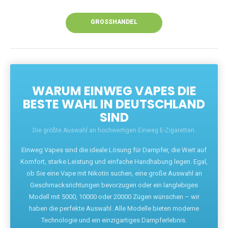
Unsere Vapes bieten intensiven Geschmack,
leistungsstarke Akkus und eine Vielzahl von
Aromen. Dank unseres schnellen Versands aus
Europa ist die Lieferung in Deutschland innerhalb
weniger Tage gewährleistet.
JETZT BESTELLEN
GROSSHANDEL
WARUM EINWEG VAPES DIE
BESTE WAHL IN DEUTSCHLAND
SIND