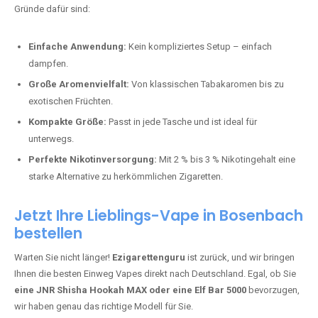
Bester Einweg Vape mit 10000 Zügen:
RandM Tornado 10K
–
Perfekt für alle, die lange dampfen möchten.
Bester Einweg Vape mit 20000 Zügen:
JNR Shisha Hookah
MAX
– Shisha-Flair für unterwegs.
Warum sind Einweg Vapes so beliebt?
Die Nachfrage nach Einweg E-Zigaretten in Deutschland wächst rasant.
Gründe dafür sind:
Einfache Anwendung:
Kein kompliziertes Setup – einfach
dampfen.
Große Aromenvielfalt:
Von klassischen Tabakaromen bis zu
exotischen Früchten.
Kompakte Größe:
Passt in jede Tasche und ist ideal für
unterwegs.
Perfekte Nikotinversorgung:
Mit 2 % bis 3 % Nikotingehalt eine
starke Alternative zu herkömmlichen Zigaretten.