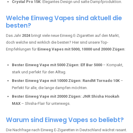
intensivere Aromen.
Adalya Einweg Vapes:
Perfekt für Fans von Premium-Shisha-
Tabak.
Fumot Tornado Music 30K:
Einweg Vape mit integriertem
Lautsprecher für ein einzigartiges Erlebnis.
Vozol Star 10K:
Hochwertige Verarbeitung, starke
Nikotindosierung.
Crystal Pro 15K:
Elegantes Design und satte Dampfproduktion.
Welche Einweg Vapes sind aktuell die
besten?
Das Jahr
2024
bringt viele neue Einweg E-Zigaretten auf den Markt,
doch welche sind wirklich die besten? Hier sind unsere Top-
Empfehlungen für
Einweg Vapes mit 5000, 10000 und 20000 Zügen
:
Bester Einweg Vape mit 5000 Zügen:
Elf Bar 5000
– Kompakt,
stark und perfekt für den Alltag.