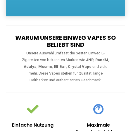
Die größte Auswahl an hochwertigen Einweg E-Zigaretten.
Einweg Vapes sind die ideale Lösung für Dampfer, die Wert auf
Komfort, starke Leistung und einfache Handhabung legen. Egal,
ob Sie eine Vape mit Nikotin suchen, eine große Auswahl an
Geschmacksrichtungen bevorzugen oder ein langlebiges
Modell mit 5000, 10000 oder 20000 Zügen wünschen – wir
haben die perfekte Auswahl. Alle Modelle bieten moderne
Technologie und ein einzigartiges Dampferlebnis.
WARUM UNSERE EINWEG VAPES SO
BELIEBT SIND
Unsere Auswahl umfasst die besten Einweg E-
Zigaretten von bekannten Marken wie
JNR
,
RandM
,
Adalya
,
Mosmo
,
Elf Bar
,
Crystal Vape
und viele
mehr. Diese Vapes stehen für Qualität, lange