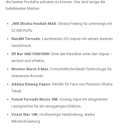
Preis-Leistungs-Verhältnis:
Wir bieten exklusive Rabatte auf die
beliebtesten Modelle.
Top-Marken für Einweg Vapes in
Deutschland
Wir bieten Ihnen eine handverlesene Auswahl der besten Einweg
Vapes. Unsere Experten testen regelmäßig neue Modelle, um Ihnen nur
die besten Produkte anbieten zu können. Hier sind einige der
beliebtesten Marken:
JNR Shisha Hookah MAX:
Shisha-Feeling für unterwegs mit
22.000 Puffs.
RandM Tornado:
Leuchtende LED-Vapes mit extrem starkem
Geschmack.
Elf Bar 600/1500/5000:
Einer der Klassiker unter den Vapes –
einfach und effektiv.
Mosmo Storm X Max:
Fortschrittliche Mesh-Technologie für