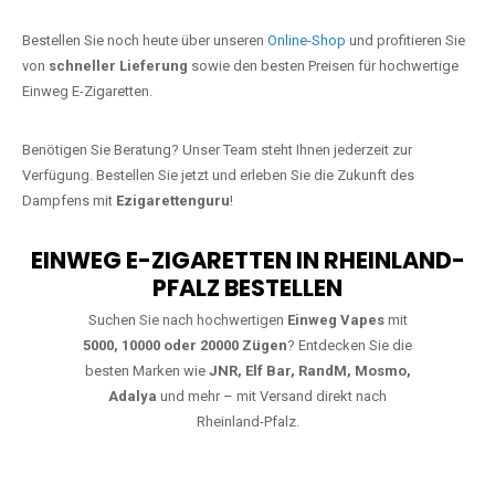
Jetzt Ihre Lieblings-Vape in Bosenbach
bestellen
Warten Sie nicht länger!
Ezigarettenguru
ist zurück, und wir bringen
Ihnen die besten Einweg Vapes direkt nach Deutschland. Egal, ob Sie
eine JNR Shisha Hookah MAX oder eine Elf Bar 5000
bevorzugen,
wir haben genau das richtige Modell für Sie.
Bestellen Sie noch heute über unseren
Online-Shop
und profitieren Sie
von
schneller Lieferung
sowie den besten Preisen für hochwertige
Einweg E-Zigaretten.
Benötigen Sie Beratung? Unser Team steht Ihnen jederzeit zur
Verfügung. Bestellen Sie jetzt und erleben Sie die Zukunft des
Dampfens mit
Ezigarettenguru
!
EINWEG E-ZIGARETTEN IN RHEINLAND-