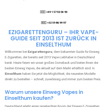
🇩🇪 +49 1 57 50 04 90
05
🇧🇪 +32 59 86 99 97
EZIGARETTENGURU – IHR VAPE-
GUIDE SEIT 2013 IST ZURÜCK IN
EINSELTHUM
Willkommen bei
Ezigarettenguru
, dem bekannten Guide für Einweg
E-Zigaretten, der bereits seit 2013 Vape-Liebhaber in Deutschland
berät. Heute feiern wir unser großes Comeback und bieten Ihnen die
besten Einweg Vapes, die aktuell auf dem Markt erhältlich sind. In
Einselthum
haben Sie jetzt die Möglichkeit, die neuesten Modelle
direkt zu bestellen – schnell, zuverlässig und immer zum besten Preis.
Warum unsere Einweg Vapes in
Einselthum kaufen?
Deutschland erlebt einen regelrechten Boom der Einweg E-Zigaretten.