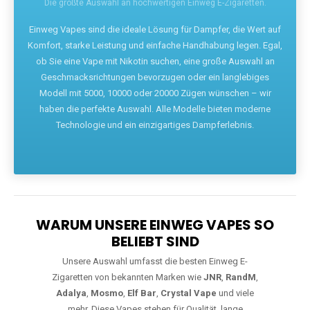
Die größte Auswahl an hochwertigen Einweg E-Zigaretten.
Einweg Vapes sind die ideale Lösung für Dampfer, die Wert auf
Komfort, starke Leistung und einfache Handhabung legen. Egal,
ob Sie eine Vape mit Nikotin suchen, eine große Auswahl an
Geschmacksrichtungen bevorzugen oder ein langlebiges
Modell mit 5000, 10000 oder 20000 Zügen wünschen – wir
haben die perfekte Auswahl. Alle Modelle bieten moderne
Technologie und ein einzigartiges Dampferlebnis.
WARUM UNSERE EINWEG VAPES SO
BELIEBT SIND
Unsere Auswahl umfasst die besten Einweg E-
Zigaretten von bekannten Marken wie
JNR
,
RandM
,
Adalya
,
Mosmo
,
Elf Bar
,
Crystal Vape
und viele
mehr. Diese Vapes stehen für Qualität, lange