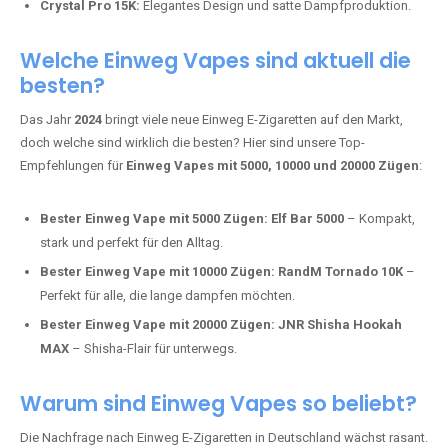
intensivere Aromen.
Adalya Einweg Vapes:
Perfekt für Fans von Premium-Shisha-
Tabak.
Fumot Tornado Music 30K:
Einweg Vape mit integriertem
Lautsprecher für ein einzigartiges Erlebnis.
Vozol Star 10K:
Hochwertige Verarbeitung, starke
Nikotindosierung.
Crystal Pro 15K:
Elegantes Design und satte Dampfproduktion.
Welche Einweg Vapes sind aktuell die
besten?
Das Jahr
2024
bringt viele neue Einweg E-Zigaretten auf den Markt,
doch welche sind wirklich die besten? Hier sind unsere Top-
Empfehlungen für
Einweg Vapes mit 5000, 10000 und 20000 Zügen
:
Bester Einweg Vape mit 5000 Zügen:
Elf Bar 5000
– Kompakt,
stark und perfekt für den Alltag.