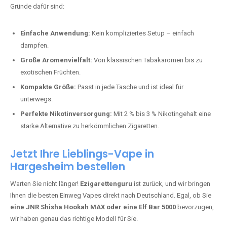
Bester Einweg Vape mit 10000 Zügen:
RandM Tornado 10K
–
Perfekt für alle, die lange dampfen möchten.
Bester Einweg Vape mit 20000 Zügen:
JNR Shisha Hookah
MAX
– Shisha-Flair für unterwegs.
Warum sind Einweg Vapes so beliebt?
Die Nachfrage nach Einweg E-Zigaretten in Deutschland wächst rasant.
Gründe dafür sind:
Einfache Anwendung:
Kein kompliziertes Setup – einfach
dampfen.
Große Aromenvielfalt:
Von klassischen Tabakaromen bis zu
exotischen Früchten.
Kompakte Größe:
Passt in jede Tasche und ist ideal für
unterwegs.
Perfekte Nikotinversorgung:
Mit 2 % bis 3 % Nikotingehalt eine
starke Alternative zu herkömmlichen Zigaretten.