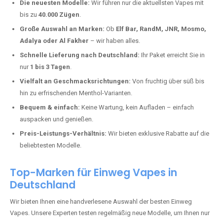
Hargesheim kaufen?
Deutschland erlebt einen regelrechten Boom der Einweg E-Zigaretten.
In Städten wie
Hargesheim
setzen immer mehr Dampfer auf moderne
Vapes mit hoher Kapazität, intensiven Aromen und einer einfachen
Handhabung. Hier sind die wichtigsten Gründe, warum Sie bei uns
bestellen sollten:
Die neuesten Modelle:
Wir führen nur die aktuellsten Vapes mit
bis zu
40.000 Zügen
.
Große Auswahl an Marken:
Ob
Elf Bar, RandM, JNR, Mosmo,
Adalya oder Al Fakher
– wir haben alles.
Schnelle Lieferung nach Deutschland:
Ihr Paket erreicht Sie in
nur
1 bis 3 Tagen
.
Vielfalt an Geschmacksrichtungen:
Von fruchtig über süß bis
hin zu erfrischenden Menthol-Varianten.
Bequem & einfach:
Keine Wartung, kein Aufladen – einfach
auspacken und genießen.