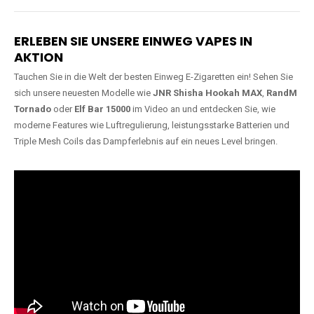
Lange Haltbarkeit
Hochwertige
Verarbeitung
Unsere Vapes sind in Varianten
mit
5000, 10000, 20000 oder
Unsere Modelle bestehen aus
sogar 40000 Zügen
erhältlich
robusten Materialien und
und bieten eine langanhaltende
garantieren ein sicheres,
Nutzung mit leistungsstarken
zuverlässiges und intensives
Akkus.
Dampferlebnis.
ERLEBEN SIE UNSERE EINWEG VAPES IN
AKTION
Tauchen Sie in die Welt der besten Einweg E-Zigaretten ein! Sehen Sie
sich unsere neuesten Modelle wie
JNR Shisha Hookah MAX
,
RandM
Tornado
oder
Elf Bar 15000
im Video an und entdecken Sie, wie
moderne Features wie Luftregulierung, leistungsstarke Batterien und
Triple Mesh Coils das Dampferlebnis auf ein neues Level bringen.