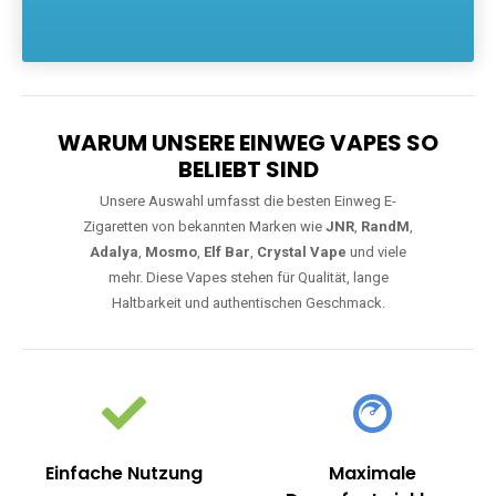
Die größte Auswahl an hochwertigen Einweg E-Zigaretten.
Einweg Vapes sind die ideale Lösung für Dampfer, die Wert auf
Komfort, starke Leistung und einfache Handhabung legen. Egal,
ob Sie eine Vape mit Nikotin suchen, eine große Auswahl an
Geschmacksrichtungen bevorzugen oder ein langlebiges
Modell mit 5000, 10000 oder 20000 Zügen wünschen – wir
haben die perfekte Auswahl. Alle Modelle bieten moderne
Technologie und ein einzigartiges Dampferlebnis.
WARUM UNSERE EINWEG VAPES SO
BELIEBT SIND
Unsere Auswahl umfasst die besten Einweg E-
Zigaretten von bekannten Marken wie
JNR
,
RandM
,
Adalya
,
Mosmo
,
Elf Bar
,
Crystal Vape
und viele
mehr. Diese Vapes stehen für Qualität, lange