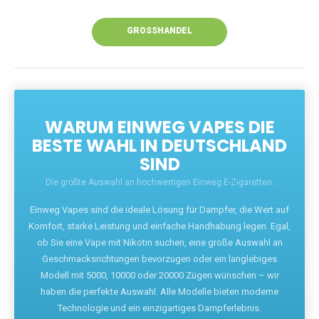
Unsere Vapes bieten intensiven Geschmack,
leistungsstarke Akkus und eine Vielzahl von
Aromen. Dank unseres schnellen Versands aus
Europa ist die Lieferung in Deutschland innerhalb
weniger Tage gewährleistet.
JETZT BESTELLEN
GROSSHANDEL
WARUM EINWEG VAPES DIE
BESTE WAHL IN DEUTSCHLAND
SIND