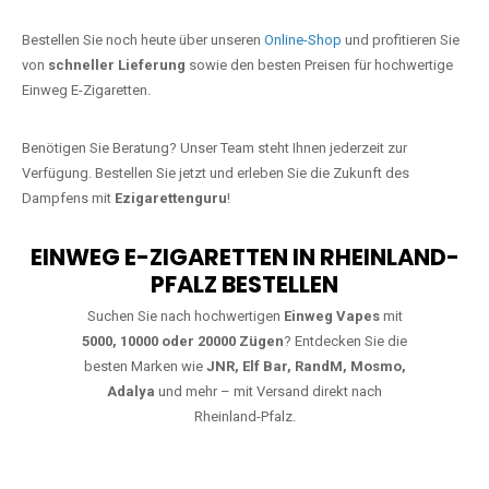
Jetzt Ihre Lieblings-Vape in
Hargesheim bestellen
Warten Sie nicht länger!
Ezigarettenguru
ist zurück, und wir bringen
Ihnen die besten Einweg Vapes direkt nach Deutschland. Egal, ob Sie
eine JNR Shisha Hookah MAX oder eine Elf Bar 5000
bevorzugen,
wir haben genau das richtige Modell für Sie.
Bestellen Sie noch heute über unseren
Online-Shop
und profitieren Sie
von
schneller Lieferung
sowie den besten Preisen für hochwertige
Einweg E-Zigaretten.
Benötigen Sie Beratung? Unser Team steht Ihnen jederzeit zur
Verfügung. Bestellen Sie jetzt und erleben Sie die Zukunft des
Dampfens mit
Ezigarettenguru
!
EINWEG E-ZIGARETTEN IN RHEINLAND-