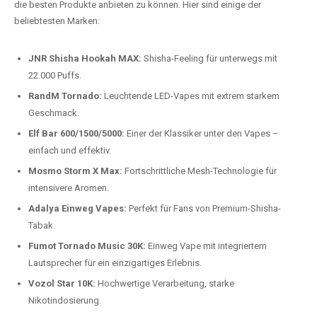
Preis-Leistungs-Verhältnis:
Wir bieten exklusive Rabatte auf die
beliebtesten Modelle.
Top-Marken für Einweg Vapes in
Deutschland
Wir bieten Ihnen eine handverlesene Auswahl der besten Einweg
Vapes. Unsere Experten testen regelmäßig neue Modelle, um Ihnen nur
die besten Produkte anbieten zu können. Hier sind einige der
beliebtesten Marken:
JNR Shisha Hookah MAX:
Shisha-Feeling für unterwegs mit
22.000 Puffs.
RandM Tornado:
Leuchtende LED-Vapes mit extrem starkem
Geschmack.
Elf Bar 600/1500/5000:
Einer der Klassiker unter den Vapes –
einfach und effektiv.
Mosmo Storm X Max:
Fortschrittliche Mesh-Technologie für