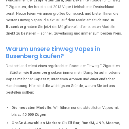
🇩🇪 +49 1 57 50 04 90
05
🇧🇪 +32 59 86 99 97
EZIGARETTENGURU – IHR VAPE-
GUIDE SEIT 2013 IST ZURÜCK IN
BUSENBERG
Willkommen bei
Ezigarettenguru
, dem bekannten Guide für Einweg
E-Zigaretten, der bereits seit 2013 Vape-Liebhaber in Deutschland
berät. Heute feiern wir unser großes Comeback und bieten Ihnen die
besten Einweg Vapes, die aktuell auf dem Markt erhältlich sind. In
Busenberg
haben Sie jetzt die Möglichkeit, die neuesten Modelle
direkt zu bestellen – schnell, zuverlässig und immer zum besten Preis.
Warum unsere Einweg Vapes in
Busenberg kaufen?
Deutschland erlebt einen regelrechten Boom der Einweg E-Zigaretten.
In Städten wie
Busenberg
setzen immer mehr Dampfer auf moderne