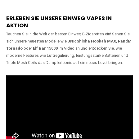
Lange Haltbarkeit
Hochwertige
Verarbeitung
Unsere Vapes sind in Varianten
mit
5000, 10000, 20000 oder
Unsere Modelle bestehen aus
sogar 40000 Zügen
erhältlich
robusten Materialien und
und bieten eine langanhaltende
garantieren ein sicheres,
Nutzung mit leistungsstarken
zuverlässiges und intensives
Akkus.
Dampferlebnis.
ERLEBEN SIE UNSERE EINWEG VAPES IN
AKTION
Tauchen Sie in die Welt der besten Einweg E-Zigaretten ein! Sehen Sie
sich unsere neuesten Modelle wie
JNR Shisha Hookah MAX
,
RandM
Tornado
oder
Elf Bar 15000
im Video an und entdecken Sie, wie
moderne Features wie Luftregulierung, leistungsstarke Batterien und
Triple Mesh Coils das Dampferlebnis auf ein neues Level bringen.