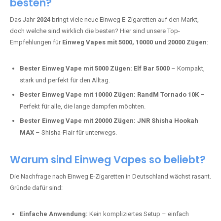
Fumot Tornado Music 30K:
Einweg Vape mit integriertem
Lautsprecher für ein einzigartiges Erlebnis.
Vozol Star 10K:
Hochwertige Verarbeitung, starke
Nikotindosierung.
Crystal Pro 15K:
Elegantes Design und satte Dampfproduktion.
Welche Einweg Vapes sind aktuell die
besten?
Das Jahr
2024
bringt viele neue Einweg E-Zigaretten auf den Markt,
doch welche sind wirklich die besten? Hier sind unsere Top-
Empfehlungen für
Einweg Vapes mit 5000, 10000 und 20000 Zügen
:
Bester Einweg Vape mit 5000 Zügen:
Elf Bar 5000
– Kompakt,
stark und perfekt für den Alltag.
Bester Einweg Vape mit 10000 Zügen:
RandM Tornado 10K
–
Perfekt für alle, die lange dampfen möchten.
Bester Einweg Vape mit 20000 Zügen:
JNR Shisha Hookah