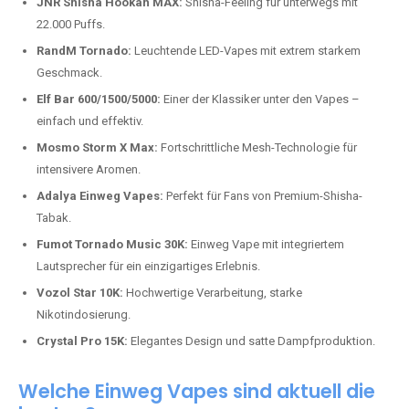
Top-Marken für Einweg Vapes in
Deutschland
Wir bieten Ihnen eine handverlesene Auswahl der besten Einweg
Vapes. Unsere Experten testen regelmäßig neue Modelle, um Ihnen nur
die besten Produkte anbieten zu können. Hier sind einige der
beliebtesten Marken:
JNR Shisha Hookah MAX:
Shisha-Feeling für unterwegs mit
22.000 Puffs.
RandM Tornado:
Leuchtende LED-Vapes mit extrem starkem
Geschmack.
Elf Bar 600/1500/5000:
Einer der Klassiker unter den Vapes –
einfach und effektiv.
Mosmo Storm X Max:
Fortschrittliche Mesh-Technologie für
intensivere Aromen.
Adalya Einweg Vapes:
Perfekt für Fans von Premium-Shisha-
Tabak.