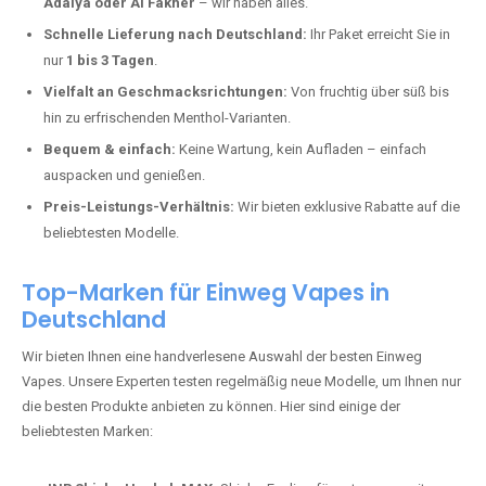
Vapes mit hoher Kapazität, intensiven Aromen und einer einfachen
Handhabung. Hier sind die wichtigsten Gründe, warum Sie bei uns
bestellen sollten:
Die neuesten Modelle:
Wir führen nur die aktuellsten Vapes mit
bis zu
40.000 Zügen
.
Große Auswahl an Marken:
Ob
Elf Bar, RandM, JNR, Mosmo,
Adalya oder Al Fakher
– wir haben alles.
Schnelle Lieferung nach Deutschland:
Ihr Paket erreicht Sie in
nur
1 bis 3 Tagen
.
Vielfalt an Geschmacksrichtungen:
Von fruchtig über süß bis
hin zu erfrischenden Menthol-Varianten.
Bequem & einfach:
Keine Wartung, kein Aufladen – einfach
auspacken und genießen.
Preis-Leistungs-Verhältnis:
Wir bieten exklusive Rabatte auf die
beliebtesten Modelle.