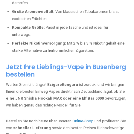
MAX
– Shisha-Flair für unterwegs.
Warum sind Einweg Vapes so beliebt?
Die Nachfrage nach Einweg E-Zigaretten in Deutschland wächst rasant.
Gründe dafür sind:
Einfache Anwendung:
Kein kompliziertes Setup – einfach
dampfen.
Große Aromenvielfalt:
Von klassischen Tabakaromen bis zu
exotischen Früchten.
Kompakte Größe:
Passt in jede Tasche und ist ideal für
unterwegs.
Perfekte Nikotinversorgung:
Mit 2 % bis 3 % Nikotingehalt eine
starke Alternative zu herkömmlichen Zigaretten.
Jetzt Ihre Lieblings-Vape in Busenberg
bestellen