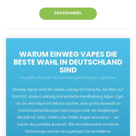
Unsere Vapes bieten intensiven Geschmack,
leistungsstarke Akkus und eine Vielzahl von
Aromen. Dank unseres schnellen Versands aus
Europa ist die Lieferung in Deutschland innerhalb
weniger Tage gewährleistet.
JETZT BESTELLEN
GROSSHANDEL
WARUM EINWEG VAPES DIE
BESTE WAHL IN DEUTSCHLAND
SIND