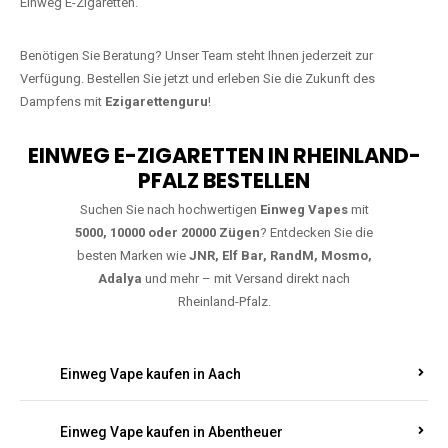
Warten Sie nicht länger!
Ezigarettenguru
ist zurück, und wir bringen
Ihnen die besten Einweg Vapes direkt nach Deutschland. Egal, ob Sie
eine JNR Shisha Hookah MAX oder eine Elf Bar 5000
bevorzugen,
wir haben genau das richtige Modell für Sie.
Bestellen Sie noch heute über unseren
Online-Shop
und profitieren Sie
von
schneller Lieferung
sowie den besten Preisen für hochwertige
Einweg E-Zigaretten.
Benötigen Sie Beratung? Unser Team steht Ihnen jederzeit zur
Verfügung. Bestellen Sie jetzt und erleben Sie die Zukunft des
Dampfens mit
Ezigarettenguru
!
EINWEG E-ZIGARETTEN IN RHEINLAND-
PFALZ BESTELLEN
Suchen Sie nach hochwertigen
Einweg Vapes
mit
5000, 10000 oder 20000 Zügen
? Entdecken Sie die