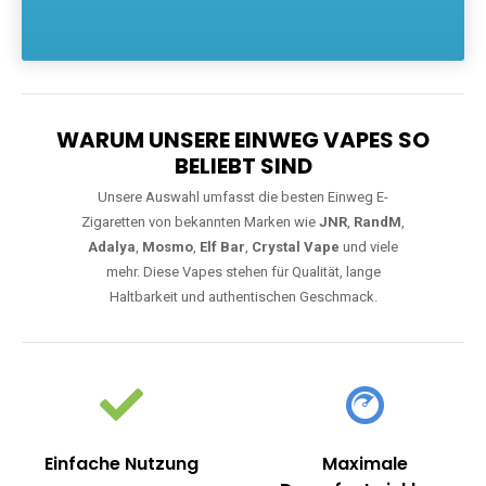
Die größte Auswahl an hochwertigen Einweg E-Zigaretten.
Einweg Vapes sind die ideale Lösung für Dampfer, die Wert auf
Komfort, starke Leistung und einfache Handhabung legen. Egal,
ob Sie eine Vape mit Nikotin suchen, eine große Auswahl an
Geschmacksrichtungen bevorzugen oder ein langlebiges
Modell mit 5000, 10000 oder 20000 Zügen wünschen – wir
haben die perfekte Auswahl. Alle Modelle bieten moderne
Technologie und ein einzigartiges Dampferlebnis.
WARUM UNSERE EINWEG VAPES SO
BELIEBT SIND
Unsere Auswahl umfasst die besten Einweg E-
Zigaretten von bekannten Marken wie
JNR
,
RandM
,
Adalya
,
Mosmo
,
Elf Bar
,
Crystal Vape
und viele
mehr. Diese Vapes stehen für Qualität, lange