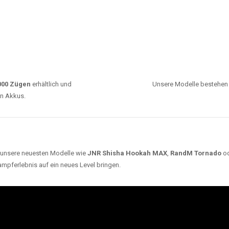
0000 Zügen
erhältlich und
Unsere Modelle bestehen a
en Akkus.
ch unsere neuesten Modelle wie
JNR Shisha Hookah MAX
,
RandM Tornado
o
ampferlebnis auf ein neues Level bringen.