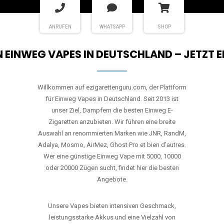
Willkommen auf ezigarettenguru.com, der Plattform
für Einweg Vapes in Deutschland. Seit 2013 ist
unser Ziel, Dampfern die besten Einweg E-
Zigaretten anzubieten. Wir führen eine breite
Auswahl an renommierten Marken wie JNR, RandM,
Adalya, Mosmo, AirMez, Ghost Pro et bien d'autres.
Wer eine günstige Einweg Vape mit 5000, 10000
oder 20000 Zügen sucht, findet hier die besten
Angebote.
Unsere Vapes bieten intensiven Geschmack,
leistungsstarke Akkus und eine Vielzahl von
Aromen. Dank unseres schnellen Versands aus
Europa ist die Lieferung in Deutschland innerhalb
weniger Tage gewährleistet.