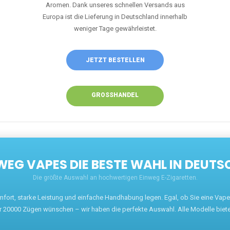
JETZT BESTELLEN
GROSSHANDEL
EG VAPES DIE BESTE WAHL IN DEUTS
Die größte Auswahl an hochwertigen Einweg E-Zigaretten.
mfort, starke Leistung und einfache Handhabung legen. Egal, ob Sie eine Va
r 20000 Zügen wünschen – wir haben die perfekte Auswahl. Alle Modelle biet
ARUM UNSERE EINWEG VAPES SO BELIEBT SI