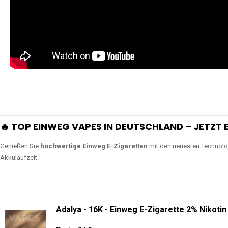
🔥 TOP EINWEG VAPES IN DEUTSCHLAND – JETZT E
Genießen Sie
hochwertige Einweg E-Zigaretten
mit den neuesten Technolo
Akkulaufzeit.
Adalya - 16K - Einweg E-Zigarette 2% Nikotin
Preis: 24 €
Verfügbare Geschmacksrichtungen:
12
Adalya - 3500 - Einweg E-Zigarette 2% Nikoti