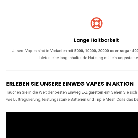
Lange Haltbarkeit
Unsere Vapes sind in Varianten mit
5000, 10000, 20000 oder sogar 4
bieten eine langanhaltende Nutzung mit leistungsstark
ERLEBEN SIE UNSERE EINWEG VAPES IN AKTION
Tauchen Sie in die Welt der besten Einweg E-Zigaretten ein! Sehen Sie si
wie Luftregulierung, leistungsstarke Batterien und Triple Mesh Coils das D