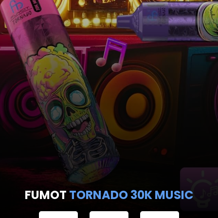
JNR
FALCON PRO 28K
ANRUFEN
WHATSAPP
SHOP
EN EINWEG VAPES IN DEUTSCHLAND – JETZT 