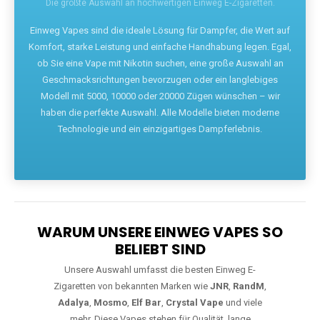
Die größte Auswahl an hochwertigen Einweg E-Zigaretten.
Einweg Vapes sind die ideale Lösung für Dampfer, die Wert auf
Komfort, starke Leistung und einfache Handhabung legen. Egal,
ob Sie eine Vape mit Nikotin suchen, eine große Auswahl an
Geschmacksrichtungen bevorzugen oder ein langlebiges
Modell mit 5000, 10000 oder 20000 Zügen wünschen – wir
haben die perfekte Auswahl. Alle Modelle bieten moderne
Technologie und ein einzigartiges Dampferlebnis.
WARUM UNSERE EINWEG VAPES SO
BELIEBT SIND
Unsere Auswahl umfasst die besten Einweg E-
Zigaretten von bekannten Marken wie
JNR
,
RandM
,
Adalya
,
Mosmo
,
Elf Bar
,
Crystal Vape
und viele
mehr. Diese Vapes stehen für Qualität, lange