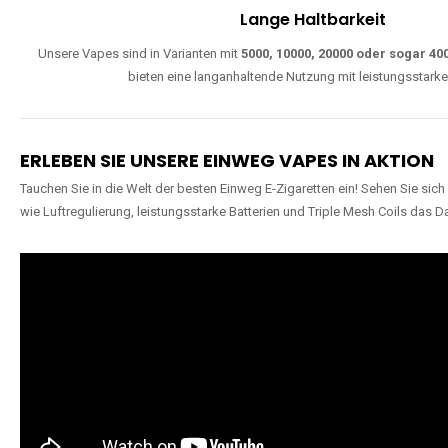
Lange Haltbarkeit
Unsere Vapes sind in Varianten mit
5000, 10000, 20000 oder sogar 4
bieten eine langanhaltende Nutzung mit leistungsstark
ERLEBEN SIE UNSERE EINWEG VAPES IN AKTION
Tauchen Sie in die Welt der besten Einweg E-Zigaretten ein! Sehen Sie si
wie Luftregulierung, leistungsstarke Batterien und Triple Mesh Coils das D