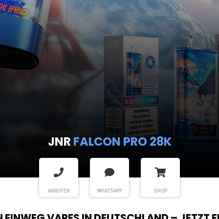
JNR
FALCON PRO 28K
ANRUFEN
WHATSAPP
SHOP
EN EINWEG VAPES IN DEUTSCHLAND – JETZT 