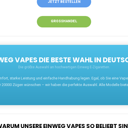
JETZT BESTELLEN
GROSSHANDEL
EG VAPES DIE BESTE WAHL IN DEUTS
Die größte Auswahl an hochwertigen Einweg E-Zigaretten.
mfort, starke Leistung und einfache Handhabung legen. Egal, ob Sie eine Va
r 20000 Zügen wünschen – wir haben die perfekte Auswahl. Alle Modelle biet
ARUM UNSERE EINWEG VAPES SO BELIEBT SI