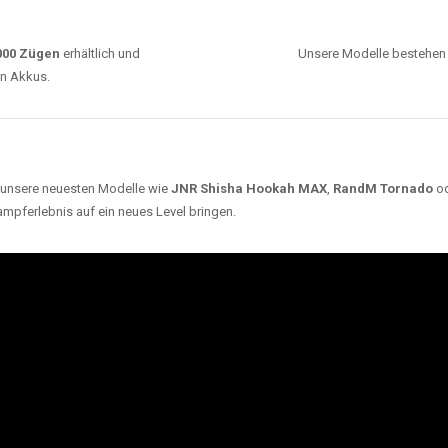
0000 Zügen
erhältlich und
Unsere Modelle bestehen a
en Akkus.
ch unsere neuesten Modelle wie
JNR Shisha Hookah MAX
,
RandM Tornado
o
ampferlebnis auf ein neues Level bringen.