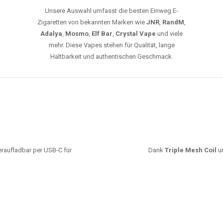
Unsere Auswahl umfasst die besten Einweg E-
Zigaretten von bekannten Marken wie
JNR
,
RandM
,
Adalya
,
Mosmo
,
Elf Bar
,
Crystal Vape
und viele
mehr. Diese Vapes stehen für Qualität, lange
Haltbarkeit und authentischen Geschmack.
deraufladbar per USB-C für
Dank
Triple Mesh Coil
un