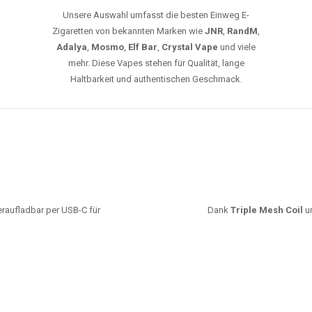
Unsere Auswahl umfasst die besten Einweg E-
Zigaretten von bekannten Marken wie
JNR
,
RandM
,
Adalya
,
Mosmo
,
Elf Bar
,
Crystal Vape
und viele
mehr. Diese Vapes stehen für Qualität, lange
Haltbarkeit und authentischen Geschmack.
deraufladbar per USB-C für
Dank
Triple Mesh Coil
un