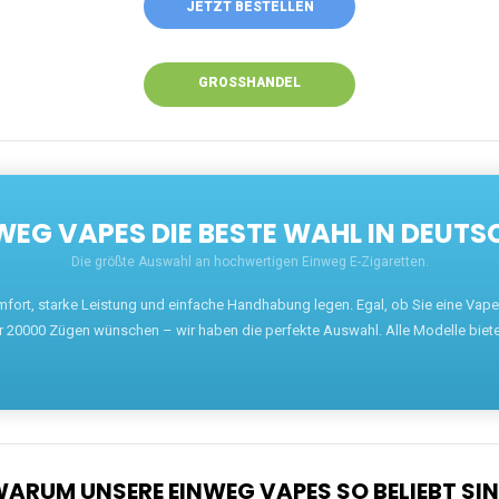
JETZT BESTELLEN
GROSSHANDEL
EG VAPES DIE BESTE WAHL IN DEUTS
Die größte Auswahl an hochwertigen Einweg E-Zigaretten.
mfort, starke Leistung und einfache Handhabung legen. Egal, ob Sie eine Va
r 20000 Zügen wünschen – wir haben die perfekte Auswahl. Alle Modelle biet
ARUM UNSERE EINWEG VAPES SO BELIEBT SI