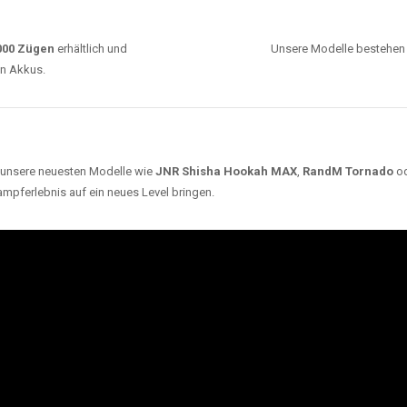
0000 Zügen
erhältlich und
Unsere Modelle bestehen a
en Akkus.
ch unsere neuesten Modelle wie
JNR Shisha Hookah MAX
,
RandM Tornado
o
ampferlebnis auf ein neues Level bringen.