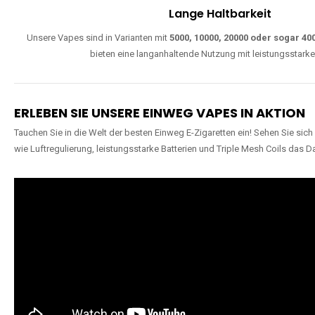
Lange Haltbarkeit
Unsere Vapes sind in Varianten mit
5000, 10000, 20000 oder sogar 4
bieten eine langanhaltende Nutzung mit leistungsstark
ERLEBEN SIE UNSERE EINWEG VAPES IN AKTION
Tauchen Sie in die Welt der besten Einweg E-Zigaretten ein! Sehen Sie si
wie Luftregulierung, leistungsstarke Batterien und Triple Mesh Coils das D