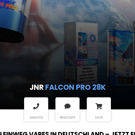
JNR
FALCON PRO 28K
ANRUFEN
WHATSAPP
SHOP
EN EINWEG VAPES IN DEUTSCHLAND – JETZT 