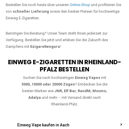
Jetzt Ihre Lieblings-Vape in
Diefenbach bestellen
Warten Sie nicht länger!
Ezigarettenguru
ist zurück, und wir bringen
Ihnen die besten Einweg Vapes direkt nach Deutschland. Egal, ob Sie
eine JNR Shisha Hookah MAX oder eine Elf Bar 5000
bevorzugen,
wir haben genau das richtige Modell für Sie.
Bestellen Sie noch heute über unseren
Online-Shop
und profitieren Sie
von
schneller Lieferung
sowie den besten Preisen für hochwertige
Einweg E-Zigaretten.
Benötigen Sie Beratung? Unser Team steht Ihnen jederzeit zur
Verfügung. Bestellen Sie jetzt und erleben Sie die Zukunft des
Dampfens mit
Ezigarettenguru
!
EINWEG E-ZIGARETTEN IN RHEINLAND-
PFALZ BESTELLEN