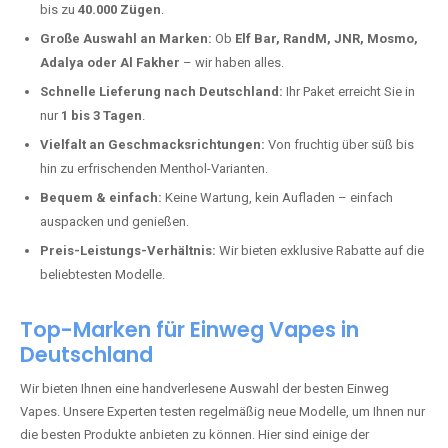
Diefenbach kaufen?
Deutschland erlebt einen regelrechten Boom der Einweg E-Zigaretten.
In Städten wie
Diefenbach
setzen immer mehr Dampfer auf moderne
Vapes mit hoher Kapazität, intensiven Aromen und einer einfachen
Handhabung. Hier sind die wichtigsten Gründe, warum Sie bei uns
bestellen sollten:
Die neuesten Modelle:
Wir führen nur die aktuellsten Vapes mit
bis zu
40.000 Zügen
.
Große Auswahl an Marken:
Ob
Elf Bar, RandM, JNR, Mosmo,
Adalya oder Al Fakher
– wir haben alles.
Schnelle Lieferung nach Deutschland:
Ihr Paket erreicht Sie in
nur
1 bis 3 Tagen
.
Vielfalt an Geschmacksrichtungen:
Von fruchtig über süß bis
hin zu erfrischenden Menthol-Varianten.
Bequem & einfach:
Keine Wartung, kein Aufladen – einfach
auspacken und genießen.
Preis-Leistungs-Verhältnis:
Wir bieten exklusive Rabatte auf die