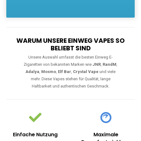
Die größte Auswahl an hochwertigen Einweg E-Zigaretten.
Einweg Vapes sind die ideale Lösung für Dampfer, die Wert auf
Komfort, starke Leistung und einfache Handhabung legen. Egal,
ob Sie eine Vape mit Nikotin suchen, eine große Auswahl an
Geschmacksrichtungen bevorzugen oder ein langlebiges
Modell mit 5000, 10000 oder 20000 Zügen wünschen – wir
haben die perfekte Auswahl. Alle Modelle bieten moderne
Technologie und ein einzigartiges Dampferlebnis.
WARUM UNSERE EINWEG VAPES SO
BELIEBT SIND
Unsere Auswahl umfasst die besten Einweg E-
Zigaretten von bekannten Marken wie
JNR
,
RandM
,
Adalya
,
Mosmo
,
Elf Bar
,
Crystal Vape
und viele
mehr. Diese Vapes stehen für Qualität, lange