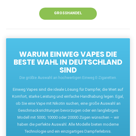
Unsere Vapes bieten intensiven Geschmack,
leistungsstarke Akkus und eine Vielzahl von
Aromen. Dank unseres schnellen Versands aus
Europa ist die Lieferung in Deutschland innerhalb
weniger Tage gewährleistet.
JETZT BESTELLEN
GROSSHANDEL
WARUM EINWEG VAPES DIE
BESTE WAHL IN DEUTSCHLAND
SIND