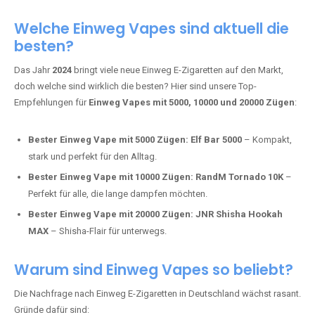
Adalya Einweg Vapes:
Perfekt für Fans von Premium-Shisha-
Tabak.
Fumot Tornado Music 30K:
Einweg Vape mit integriertem
Lautsprecher für ein einzigartiges Erlebnis.
Vozol Star 10K:
Hochwertige Verarbeitung, starke
Nikotindosierung.
Crystal Pro 15K:
Elegantes Design und satte Dampfproduktion.
Welche Einweg Vapes sind aktuell die
besten?
Das Jahr
2024
bringt viele neue Einweg E-Zigaretten auf den Markt,
doch welche sind wirklich die besten? Hier sind unsere Top-
Empfehlungen für
Einweg Vapes mit 5000, 10000 und 20000 Zügen
:
Bester Einweg Vape mit 5000 Zügen:
Elf Bar 5000
– Kompakt,
stark und perfekt für den Alltag.
Bester Einweg Vape mit 10000 Zügen:
RandM Tornado 10K
–