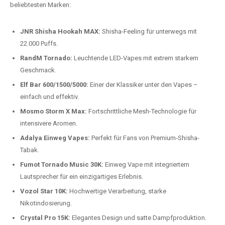
beliebtesten Modelle.
Top-Marken für Einweg Vapes in
Deutschland
Wir bieten Ihnen eine handverlesene Auswahl der besten Einweg
Vapes. Unsere Experten testen regelmäßig neue Modelle, um Ihnen nur
die besten Produkte anbieten zu können. Hier sind einige der
beliebtesten Marken:
JNR Shisha Hookah MAX:
Shisha-Feeling für unterwegs mit
22.000 Puffs.
RandM Tornado:
Leuchtende LED-Vapes mit extrem starkem
Geschmack.
Elf Bar 600/1500/5000:
Einer der Klassiker unter den Vapes –
einfach und effektiv.
Mosmo Storm X Max:
Fortschrittliche Mesh-Technologie für
intensivere Aromen.