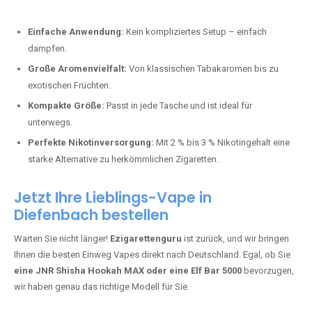
Perfekt für alle, die lange dampfen möchten.
Bester Einweg Vape mit 20000 Zügen:
JNR Shisha Hookah
MAX
– Shisha-Flair für unterwegs.
Warum sind Einweg Vapes so beliebt?
Die Nachfrage nach Einweg E-Zigaretten in Deutschland wächst rasant.
Gründe dafür sind:
Einfache Anwendung:
Kein kompliziertes Setup – einfach
dampfen.
Große Aromenvielfalt:
Von klassischen Tabakaromen bis zu
exotischen Früchten.
Kompakte Größe:
Passt in jede Tasche und ist ideal für
unterwegs.
Perfekte Nikotinversorgung:
Mit 2 % bis 3 % Nikotingehalt eine
starke Alternative zu herkömmlichen Zigaretten.