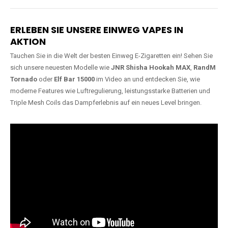
Lange Haltbarkeit
Hochwertige
Verarbeitung
Unsere Vapes sind in Varianten
mit
5000, 10000, 20000 oder
Unsere Modelle bestehen aus
sogar 40000 Zügen
erhältlich
robusten Materialien und
und bieten eine langanhaltende
garantieren ein sicheres,
Nutzung mit leistungsstarken
zuverlässiges und intensives
Akkus.
Dampferlebnis.
ERLEBEN SIE UNSERE EINWEG VAPES IN
AKTION
Tauchen Sie in die Welt der besten Einweg E-Zigaretten ein! Sehen Sie
sich unsere neuesten Modelle wie
JNR Shisha Hookah MAX
,
RandM
Tornado
oder
Elf Bar 15000
im Video an und entdecken Sie, wie
moderne Features wie Luftregulierung, leistungsstarke Batterien und
Triple Mesh Coils das Dampferlebnis auf ein neues Level bringen.