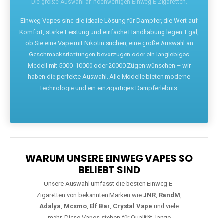
Die größte Auswahl an hochwertigen Einweg E-Zigaretten.
Einweg Vapes sind die ideale Lösung für Dampfer, die Wert auf
Komfort, starke Leistung und einfache Handhabung legen. Egal,
ob Sie eine Vape mit Nikotin suchen, eine große Auswahl an
Geschmacksrichtungen bevorzugen oder ein langlebiges
Modell mit 5000, 10000 oder 20000 Zügen wünschen – wir
haben die perfekte Auswahl. Alle Modelle bieten moderne
Technologie und ein einzigartiges Dampferlebnis.
WARUM UNSERE EINWEG VAPES SO
BELIEBT SIND
Unsere Auswahl umfasst die besten Einweg E-
Zigaretten von bekannten Marken wie
JNR
,
RandM
,
Adalya
,
Mosmo
,
Elf Bar
,
Crystal Vape
und viele
mehr. Diese Vapes stehen für Qualität, lange