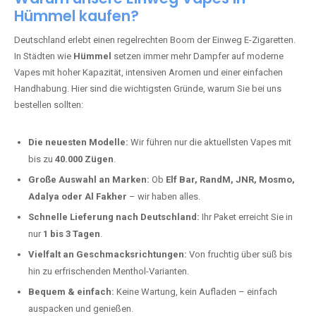
Hümmel kaufen?
Deutschland erlebt einen regelrechten Boom der Einweg E-Zigaretten.
In Städten wie
Hümmel
setzen immer mehr Dampfer auf moderne
Vapes mit hoher Kapazität, intensiven Aromen und einer einfachen
Handhabung. Hier sind die wichtigsten Gründe, warum Sie bei uns
bestellen sollten:
Die neuesten Modelle:
Wir führen nur die aktuellsten Vapes mit
bis zu
40.000 Zügen
.
Große Auswahl an Marken:
Ob
Elf Bar, RandM, JNR, Mosmo,
Adalya oder Al Fakher
– wir haben alles.
Schnelle Lieferung nach Deutschland:
Ihr Paket erreicht Sie in
nur
1 bis 3 Tagen
.
Vielfalt an Geschmacksrichtungen:
Von fruchtig über süß bis
hin zu erfrischenden Menthol-Varianten.
Bequem & einfach:
Keine Wartung, kein Aufladen – einfach
auspacken und genießen.