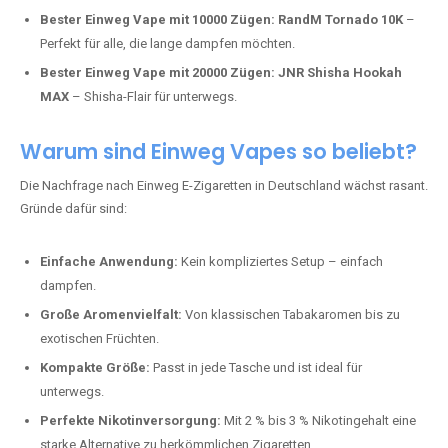
Bester Einweg Vape mit 10000 Zügen:
RandM Tornado 10K
–
Perfekt für alle, die lange dampfen möchten.
Bester Einweg Vape mit 20000 Zügen:
JNR Shisha Hookah
MAX
– Shisha-Flair für unterwegs.
Warum sind Einweg Vapes so beliebt?
Die Nachfrage nach Einweg E-Zigaretten in Deutschland wächst rasant.
Gründe dafür sind:
Einfache Anwendung:
Kein kompliziertes Setup – einfach
dampfen.
Große Aromenvielfalt:
Von klassischen Tabakaromen bis zu
exotischen Früchten.
Kompakte Größe:
Passt in jede Tasche und ist ideal für
unterwegs.
Perfekte Nikotinversorgung:
Mit 2 % bis 3 % Nikotingehalt eine
starke Alternative zu herkömmlichen Zigaretten.