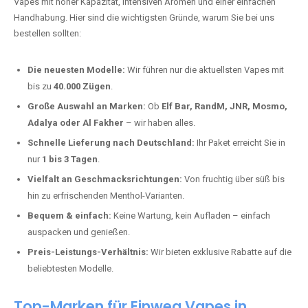
Vapes mit hoher Kapazität, intensiven Aromen und einer einfachen
Handhabung. Hier sind die wichtigsten Gründe, warum Sie bei uns
bestellen sollten:
Die neuesten Modelle:
Wir führen nur die aktuellsten Vapes mit
bis zu
40.000 Zügen
.
Große Auswahl an Marken:
Ob
Elf Bar, RandM, JNR, Mosmo,
Adalya oder Al Fakher
– wir haben alles.
Schnelle Lieferung nach Deutschland:
Ihr Paket erreicht Sie in
nur
1 bis 3 Tagen
.
Vielfalt an Geschmacksrichtungen:
Von fruchtig über süß bis
hin zu erfrischenden Menthol-Varianten.
Bequem & einfach:
Keine Wartung, kein Aufladen – einfach
auspacken und genießen.
Preis-Leistungs-Verhältnis:
Wir bieten exklusive Rabatte auf die
beliebtesten Modelle.
Top-Marken für Einweg Vapes in