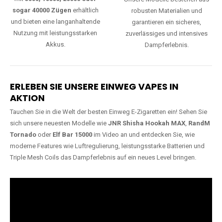
sogar 40000 Zügen
erhältlich
robusten Materialien und
und bieten eine langanhaltende
garantieren ein sicheres,
Nutzung mit leistungsstarken
zuverlässiges und intensives
Akkus.
Dampferlebnis.
ERLEBEN SIE UNSERE EINWEG VAPES IN
AKTION
Tauchen Sie in die Welt der besten Einweg E-Zigaretten ein! Sehen Sie
sich unsere neuesten Modelle wie
JNR Shisha Hookah MAX
,
RandM
Tornado
oder
Elf Bar 15000
im Video an und entdecken Sie, wie
moderne Features wie Luftregulierung, leistungsstarke Batterien und
Triple Mesh Coils das Dampferlebnis auf ein neues Level bringen.