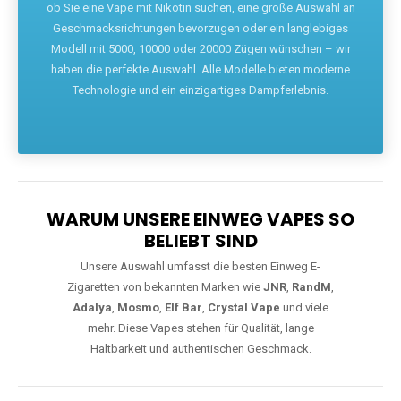
ob Sie eine Vape mit Nikotin suchen, eine große Auswahl an
Geschmacksrichtungen bevorzugen oder ein langlebiges
Modell mit 5000, 10000 oder 20000 Zügen wünschen – wir
haben die perfekte Auswahl. Alle Modelle bieten moderne
Technologie und ein einzigartiges Dampferlebnis.
WARUM UNSERE EINWEG VAPES SO
BELIEBT SIND
Unsere Auswahl umfasst die besten Einweg E-
Zigaretten von bekannten Marken wie
JNR
,
RandM
,
Adalya
,
Mosmo
,
Elf Bar
,
Crystal Vape
und viele
mehr. Diese Vapes stehen für Qualität, lange
Haltbarkeit und authentischen Geschmack.